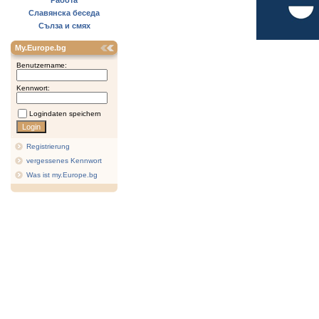
Работа
Славянска беседа
Сълза и смях
My.Europe.bg
Benutzername:
Kennwort:
Logindaten speichern
Registrierung
vergessenes Kennwort
Was ist my.Europe.bg