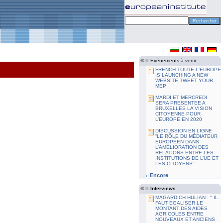
Evénements à venir
FRENCH TOUTE L'EUROPE
IS LAUNCHING A NEW
WEBSITE TWEET YOUR
MEP
MARDI ET MERCREDI
SERA PRESENTEE A
BRUXELLES LA VISION
CITOYENNE POUR
L’EUROPE EN 2020
DISCUSSION EN LIGNE
“LE RÔLE DU MÉDIATEUR
EUROPÉEN DANS
L’AMÉLIORATION DES
RELATIONS ENTRE LES
INSTITUTIONS DE L’UE ET
LES CITOYENS”
Encore
Interviews
MAGARDICH HULIAN : " IL
FAUT ÉGALISER LE
MONTANT DES AIDES
AGRICOLES ENTRE
NOUVEAUX ET ANCIENS