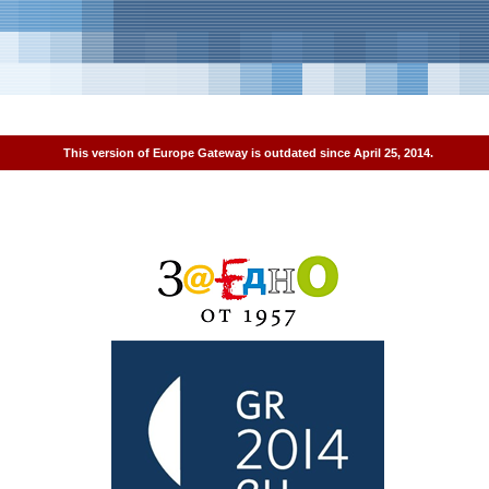
This version of Europe Gateway is outdated since April 25, 2014.