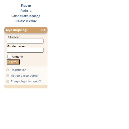
Имоти
Работа
Славянска беседа
Сълза и смях
My.Europe.bg
Utilisateur:
Mot de passe:
A retenir
Registration
Mot de passe oublié
Europe.bg, c'est quoi?