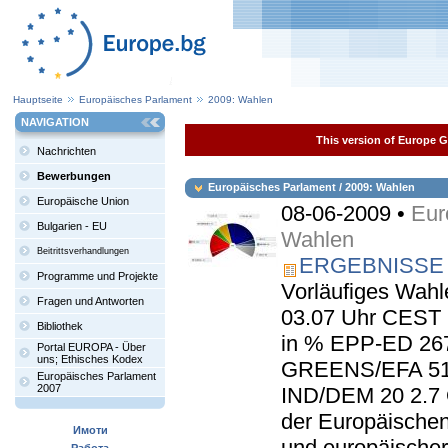
Hauptseite
Europäisches Parlament
2009: Wahlen
NAVIGATION
This version of Europe Ga
Nachrichten
Bewerbungen
Europäisches Parlament / 2009: Wahlen
Europäische Union
08-06-2009 •
Eur
Bulgarien - EU
Wahlen
Beitrittsverhandlungen
ERGEBNISSE
Programme und Projekte
Vorläufiges Wahl
Fragen und Antworten
03.07 Uhr CEST F
Bibliothek
in % EPP-ED 267
Portal EUROPA - Über
uns; Ethisches Kodex
GREENS/EFA 51 
Europäisches Parlament
2007
IND/DEM 20 2.7 
der Europäischen
Имоти
und europäische