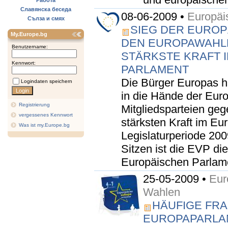
Работа
Славянска беседа
08-06-2009 •
Europäi
Сълза и смях
SIEG DER EUROP
My.Europe.bg
DEN EUROPAWAHLE
Benutzername:
STÄRKSTE KRAFT 
Kennwort:
PARLAMENT
Die Bürger Europas h
Logindaten speichern
in die Hände der Euro
Registrierung
Mitgliedsparteien ge
vergessenes Kennwort
stärksten Kraft im Eu
Was ist my.Europe.bg
Legislaturperiode 200
Sitzen ist die EVP di
Europäischen Parlame
25-05-2009 •
Eur
Wahlen
HÄUFIGE FRA
EUROPAPARLAM