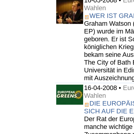
16-05-2008 •
Eur
Wahlen
WER IST GR
Graham Watson (
EP) wurde im Mär
geboren. Er ist S
königlichen Krieg
bekam seine Aus
The City of Bath
Universität in E
mit Auszeichnung
16-04-2008 •
Eur
Wahlen
DIE EUROPÄ
SICH AUF DIE
Der Rat der Euro
manche wichtige