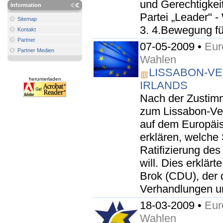
und Gerechtigkeit
Information
Partei „Leader" -
Sitemap
3. 4.Bewegung fü
Kontakt
Partner
07-05-2009 •
Eur
Partner Medien
Wahlen
LISSABON-VE
herunterladen
IRLANDS
Nach der Zustim
zum Lissabon-Ver
auf dem Europäis
erklären, welche 
Ratifizierung de
will. Dies erklä
Brok (CDU), der 
Verhandlungen um
18-03-2009 •
Eur
Wahlen