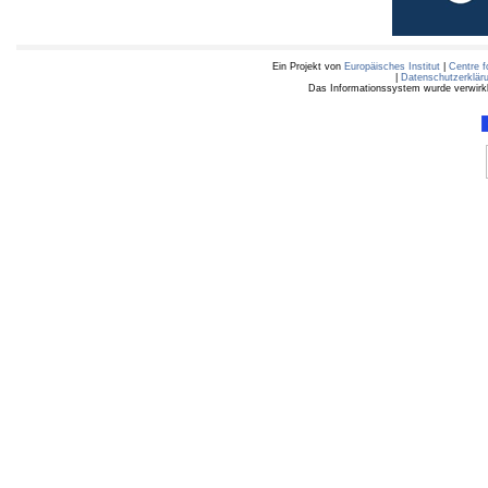
Ein Projekt von
Europäisches Institut
|
Centre f
|
Datenschutzerklär
Das Informationssystem wurde verwirkli