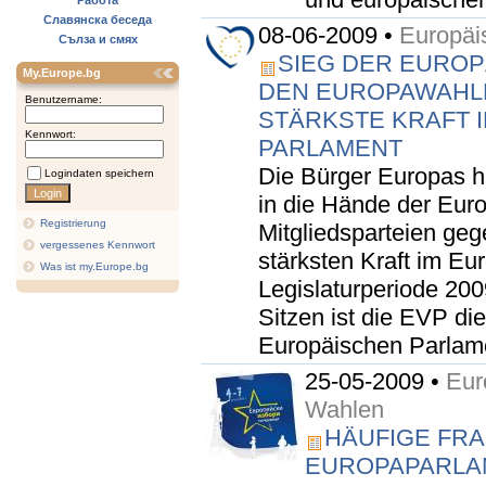
Работа
Славянска беседа
08-06-2009 •
Europäi
Сълза и смях
SIEG DER EUROP
My.Europe.bg
DEN EUROPAWAHLE
Benutzername:
STÄRKSTE KRAFT 
Kennwort:
PARLAMENT
Die Bürger Europas h
Logindaten speichern
in die Hände der Euro
Registrierung
Mitgliedsparteien ge
vergessenes Kennwort
stärksten Kraft im Eu
Was ist my.Europe.bg
Legislaturperiode 200
Sitzen ist die EVP di
Europäischen Parlame
25-05-2009 •
Eur
Wahlen
HÄUFIGE FRA
EUROPAPARLAM