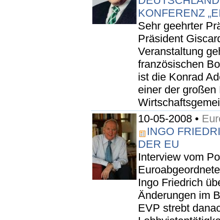
DEUTSCHLAND 
KONFERENZ „E
Sehr geehrter Pr
Präsident Giscar
Veranstaltung ge
französischen Bot
ist die Konrad A
einer der großen 
Wirtschaftsgemein
10-05-2008 •
Eur
INGO FRIEDR
DER EU
Interview vom Po
Euroabgeordnete
Ingo Friedrich üb
Änderungen im B
EVP strebt danac