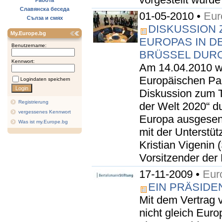
Работа
Славянска беседа
01-05-2010 •
Eur
Сълза и смях
DISKUSSION 
My.Europe.bg
EUROPAS IN DE
Benutzername:
BRÜSSEL DUR
Kennwort:
Am 14.04.2010 w
Europäischen Par
Logindaten speichern
Diskussion zum T
Registrierung
der Welt 2020“ du
vergessenes Kennwort
Europa ausgesen
Was ist my.Europe.bg
mit der Unterst
Kristian Vigenin
Vorsitzender der 
17-11-2009 •
Eur
EIN PRÄSIDE
Mit dem Vertrag 
nicht gleich Eur