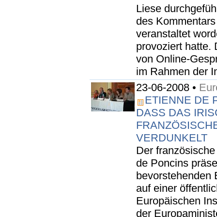
Liese durchgefüh
des Kommentars 
veranstaltet wor
provoziert hatte.
von Online-Gespr
im Rahmen der Ini
23-06-2008 •
Eur
ETIENNE DE 
DASS DAS IRI
FRANZÖSISCH
VERDUNKELT
Der französische 
de Poncins präsen
bevorstehenden 
auf einer öffentl
Europäischen Ins
der Europaminis