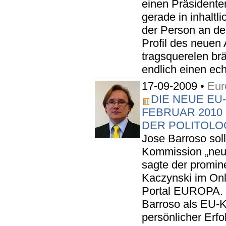
einen Präsidente
gerade in inhaltl
der Person an de
Profil des neuen
tragsquerelen br
endlich einen ech
17-09-2009 •
Eur
DIE NEUE EU
FEBRUAR 2010 
DER POLITOLO
Jose Barroso sol
Kommission „neutr
sagte der promine
Kaczynski im Onl
Portal EUROPA. 
Barroso als EU-
persönlicher Erf