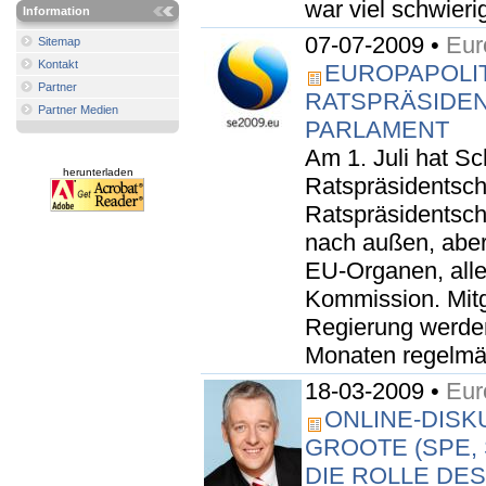
war viel schwierig
Information
07-07-2009 •
Eur
Sitemap
Kontakt
EUROPAPOLITI
Partner
RATSPRÄSIDE
Partner Medien
PARLAMENT
Am 1. Juli hat S
herunterladen
Ratspräsidentsc
Ratspräsidentscha
nach außen, abe
EU-Organen, all
Kommission. Mitg
Regierung werde
Monaten regelmäß
18-03-2009 •
Eur
ONLINE-DISK
GROOTE (SPE,
DIE ROLLE DE