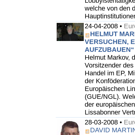
Lobbyistentätigke
welche von den d
Hauptinstitutione
24-04-2008 •
Eur
HELMUT MAR
VERSUCHEN, 
AUFZUBAUEN“
Helmut Markov, 
Vorsitzender des
Handel im EP, Mit
der Konföderation
Europäischen Li
(GUE/NGL). Welc
der europäischen
Lissabonner Vertr
28-03-2008 •
Eur
DAVID MARTIN