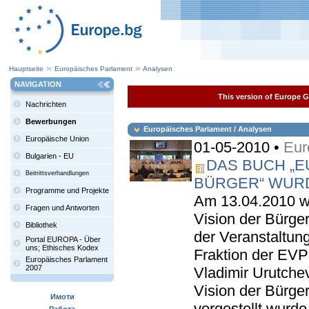
Hauptseite
Europäisches Parlament
Analysen
NAVIGATION
This version of Europe Ga
Nachrichten
Bewerbungen
Europäisches Parlament / Analysen
Europäische Union
01-05-2010 •
Eur
Bulgarien - EU
DAS BUCH „EU
Beitrittsverhandlungen
BÜRGER“ WURD
Programme und Projekte
Am 13.04.2010 w
Fragen und Antworten
Vision der Bürger
Bibliothek
der Veranstaltun
Portal EUROPA - Über
uns; Ethisches Kodex
Fraktion der EV
Europäisches Parlament
2007
Vladimir Urutche
Vision der Bürger
Имоти
vorgestellt wurde 