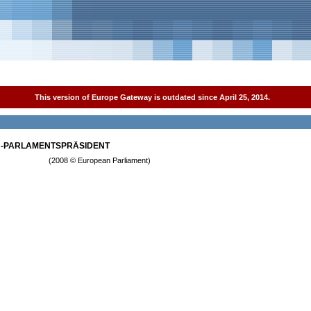
This version of Europe Gateway is outdated since April 25, 2014.
U-PARLAMENTSPRÄSIDENT
(2008 © European Parliament)