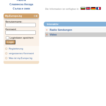
Работа
Славянска беседа
Сълза и смях
Die Information ist verfügbar in:
My.Europe.bg
Benutzername:
Interaktiv
Kennwort:
Radio Sendungen
Video
Logindaten speichern
Registrierung
vergessenes Kennwort
Was ist my.Europe.bg