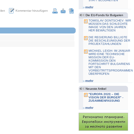
STATT BLÖDHEITEN"
mehr
Kommentar hinzufügen
eilen
Die EU-Fonds für Bulgarien
TOMISLAV DONTSCHEV: WIR
MÜSSEN DAS SCHLECHTE
IMAGE VON DEN JAHREN
HER BEWÄLTIGEN
DIE REGIERUNG BILLIGTE
DIE BESCHLEUNIGUNG DER
PROJEKTZAHLUNGEN
MICHAEL LEIGH: IM JANUAR
WIRD EINE TECHNISCHE
MISSION DER EU-
KOMMISSION DEN
FORTSCHRITT BULGARIENS
MIT DEN
VORBEITRITTSPROGRAMMEN
ÜBERPRÜFEN
mehr
Neueste Artikel
"EUROPA 2020 – DIE
VISION DER BÜRGER" -
ZUSAMMENFASSUNG
mehr