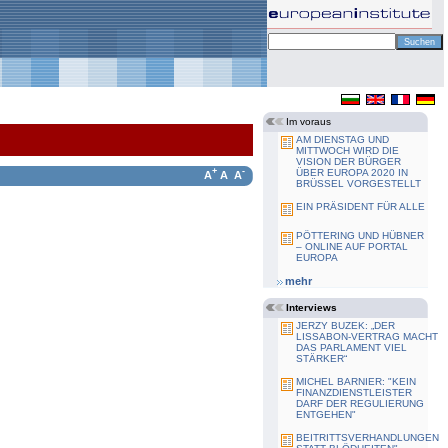
Im voraus
AM DIENSTAG UND
MITTWOCH WIRD DIE
VISION DER BÜRGER
+
-
ÜBER EUROPA 2020 IN
A
A
A
BRÜSSEL VORGESTELLT
EIN PRÄSIDENT FÜR ALLE
PÖTTERING UND HÜBNER
– ONLINE AUF PORTAL
EUROPA
mehr
Interviews
JERZY BUZEK: „DER
LISSABON-VERTRAG MACHT
DAS PARLAMENT VIEL
STÄRKER“
MICHEL BARNIER: "KEIN
FINANZDIENSTLEISTER
DARF DER REGULIERUNG
ENTGEHEN"
BEITRITTSVERHANDLUNGEN