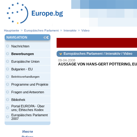
Hauptseite
Europäisches Parlament
Interaktiv
Video
NAVIGATION
Nachrichten
Europäisches Parlament / Interaktiv / Video
Bewerbungen
09-04-2008
Europäische Union
AUSSAGE VON HANS-GERT PÖTTERING, E
Bulgarien - EU
Beitrittsverhandlungen
Programme und Projekte
Fragen und Antworten
Bibliothek
Portal EUROPA - Über
uns; Ethisches Kodex
Europäisches Parlament
2007
Имоти