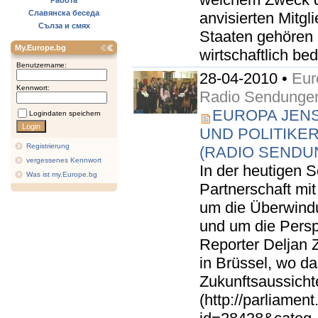
Работа
Славянска беседа
anvisierten Mitg
Сълза и смях
Staaten gehören 
My.Europe.bg
wirtschaftlich bed
Benutzername:
28-04-2010 •
Eur
Kennwort:
Radio Sendunge
EUROPA JENS
Logindaten speichern
UND POLITIKE
Registrierung
(RADIO SENDU
vergessenes Kennwort
In der heutigen 
Was ist my.Europe.bg
Partnerschaft mi
um die Überwindu
und um die Persp
Reporter Deljan 
in Brüssel, wo d
Zukunftsaussicht
(http://parliamen