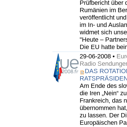
Prüfbericht über 
Rumänien im Bere
veröffentlicht un
im In- und Ausla
widmet sich unse
"Heute – Partner
Die EU hatte beim
29-06-2008 •
Eur
Radio Sendunge
DAS ROTATIO
RATSPRÄSIDE
Am Ende des slo
die Iren „Nein“ z
Frankreich, das 
übernommen hat, 
zu lassen. Der D
Europäischen Par