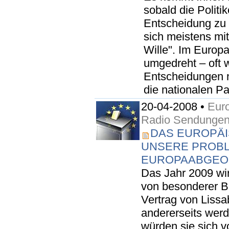
sobald die Politi
Entscheidung zu t
sich meistens mit
Wille". Im Europ
umgedreht – oft 
Entscheidungen ni
die nationalen Pa
20-04-2008 •
Euro
Radio Sendunge
DAS EUROPÄI
UNSERE PROBL
EUROPAABGEO
Das Jahr 2009 wi
von besonderer Be
Vertrag von Lissab
andererseits wer
würden sie sich 