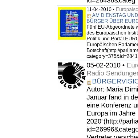
id=28438&categ
11-04-2010 •
Europäisc
AM DIENSTAG UND
BÜRGER ÜBER EURO
Fünf EU-Abgeordnete we
des Europäischen Insti
Politik und Portal EUR
Europäischen Parlament
Botschaft(http://parlia
category=375&id=28418
05-02-2010 •
Eur
Radio Sendunge
BÜRGERVISIO
Autor: Maria Dim
Januar fand in de
eine Konferenz u
Europa im Jahre
2020“(http://par
id=26996&categor
Vertreter verschi