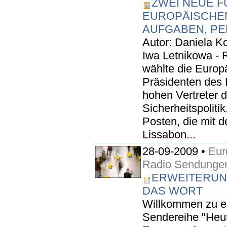
ZWEI NEUE 
EUROPÄISCHE
AUFGABEN, PE
Autor: Daniela K
Iwa Letnikowa - 
wählte die Europ
Präsidenten des
hohen Vertreter 
Sicherheitspoliti
Posten, die mit d
Lissabon...
28-09-2009 •
Eur
Radio Sendunge
ERWEITERUN
DAS WORT
Willkommen zu e
Sendereihe "Heut