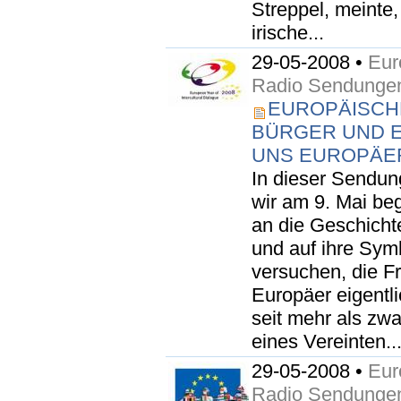
Streppel, meinte
irische...
29-05-2008 •
Eur
Radio Sendunge
EUROPÄISCH
BÜRGER UND E
UNS EUROPÄE
In dieser Sendun
wir am 9. Mai b
an die Geschicht
und auf ihre Sym
versuchen, die F
Europäer eigentli
seit mehr als zw
eines Vereinten..
29-05-2008 •
Eur
Radio Sendunge