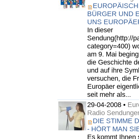
EUROPÄISCH
BÜRGER UND E
UNS EUROPÄE
In dieser
Sendung(http://p
category=400) wo
am 9. Mai begin
die Geschichte d
und auf ihre Sym
versuchen, die F
Europäer eigentli
seit mehr als...
29-04-2008 •
Eur
Radio Sendunge
DIE STIMME 
- HÖRT MAN SI
Es kommt Ihnen s