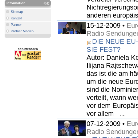
Information
Nichtregierungso
Sitemap
anderen europäis
Kontakt
15-12-2009 •
Eur
Partner
Partner Medien
Radio Sendunge
DIE NEUE EU
SIE FEST?
herunterladen
Autor: Daniela K
Ilijana Rajtsch
das ist die am hä
um die neue Eur
sind die Nominie
verteilt, wann w
vor dem Europäi
vor allem –...
07-12-2009 •
Eur
Radio Sendunge