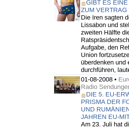
GIBT ES EIN
ZUM VERTRAG 
Die Iren sagten d
Lissabon und stel
zweiten Hälfte d
Ratspräsidentscha
Aufgabe, den Re
Union fortzusetze
überdenken und 
durchführen, laute
01-08-2008 •
Eur
Radio Sendunge
DIE 5. EU-E
PRISMA DER F
UND RUMÄNIEN
JAHREN EU-MI
Am 23. Juli hat 