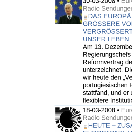
30-03-2008 •
Eur
Radio Sendunge
DAS EUROPÄ
GRÖSSERE VOL
ERGRÖSSERT SE
SER LEBEN
Am 13. Dezember
Regierungschefs 
Reformvertrag d
unterzeichnet. D
wir heute den „V
portugiesischen 
stattfand, und e
flexiblere Institut
18-03-2008 •
Eur
Radio Sendunge
HEUTE – ZUS