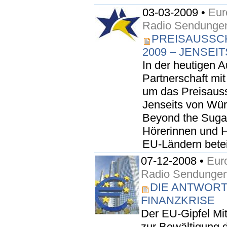
03-03-2009 •
Eur
Radio Sendunge
PREISAUSSC
2009 – JENSE
In der heutigen 
Partnerschaft mi
um das Preisaus
Jenseits von Wür
Beyond the Sugar
Hörerinnen und H
EU-Ländern betei
07-12-2008 •
Euro
Radio Sendunge
DIE ANTWORT
FINANZKRISE
Der EU-Gipfel M
zur Bewältigung d