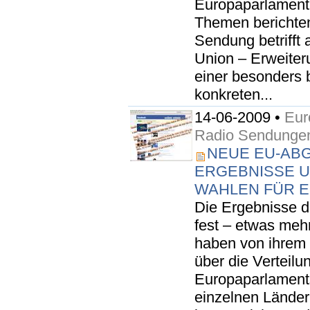
Europaparlament"
Themen berichte
Sendung betrifft 
Union – Erweiter
einer besonders b
konkreten...
14-06-2009 •
Eur
Radio Sendunge
NEUE EU-AB
ERGEBNISSE U
WAHLEN FÜR 
Die Ergebnisse d
fest – etwas meh
haben von ihrem
über die Verteilu
Europaparlament
einzelnen Lände