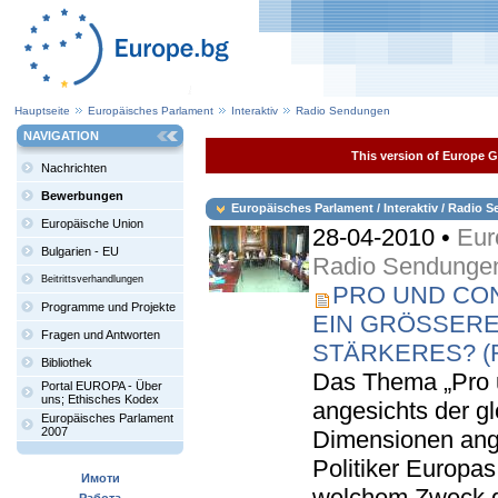
Hauptseite
Europäisches Parlament
Interaktiv
Radio Sendungen
NAVIGATION
This version of Europe Ga
Nachrichten
Bewerbungen
Europäisches Parlament / Interaktiv / Radio
Europäische Union
28-04-2010 •
Eur
Bulgarien - EU
Radio Sendunge
Beitrittsverhandlungen
PRO UND CON
Programme und Projekte
EIN GRÖSSERES
Fragen und Antworten
TÄRKERES? (R
Bibliothek
Das Thema „Pro 
Portal EUROPA - Über
uns; Ethisches Kodex
angesichts der g
Europäisches Parlament
2007
Dimensionen ang
Politiker Europas 
Имоти
welchem Zweck di