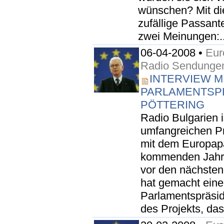
wünschen? Mit di
zufällige Passant
zwei Meinungen:..
06-04-2008 •
Eur
Radio Sendunge
INTERVIEW MI
PARLAMENTSP
PÖTTERING
Radio Bulgarien 
umfangreichen P
mit dem Europapa
kommenden Jahres
vor den nächsten
hat gemacht eine
Parlamentspräside
des Projekts, das