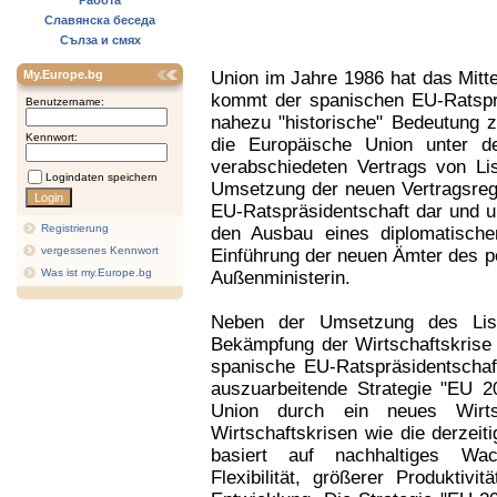
Работа
Славянска беседа
Сълза и смях
My.Europe.bg
Union im Jahre 1986 hat das Mitt
kommt der spanischen EU-Ratsprä
Benutzername:
nahezu "historische" Bedeutung 
Kennwort:
die Europäische Union unter 
verabschiedeten Vertrags von Lis
Logindaten speichern
Umsetzung der neuen Vertragsreg
EU-Ratspräsidentschaft dar und u
Registrierung
den Ausbau eines diplomatische
vergessenes Kennwort
Einführung der neuen Ämter des 
Was ist my.Europe.bg
Außenministerin.
Neben der Umsetzung des Liss
Bekämpfung der Wirtschaftskrise 
spanische EU-Ratspräsidentschaf
auszuarbeitende Strategie "EU 2
Union durch ein neues Wirts
Wirtschaftskrisen wie die derzei
basiert auf nachhaltiges Wa
Flexibilität, größerer Produktiv