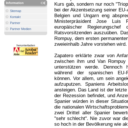
Information
Kurs gab, sondern nur noch "Trio
bei der Akzentsetzung seiner EU-
Sitemap
Belgien und Ungarn eng absprec
Kontakt
Ministerpräsident Jose Luis
Partner
europäischer Regierungschef
Partner Medien
Ratsvorsitzenden auszuüben. Das
Rompuy, dem ersten permanenten 
zweieinhalb Jahre vorstehen wird.
herunterladen
Zapatero erklärte zwar von Anfa
zwischen ihm und Van Rompuy ge
unterstützen werde. Dennoch 
während der spanischen EU-Ra
können. Vor allem, um sein angek
aufzuputzen. Spaniens Arbeitsl
ansteigen. Das Land ist der letzte
der Rezession befindet, und Anzei
Spanier würden in dieser Situatio
die nationalen Wirtschaftsprobleme
zwei Drittel aller Spanier bewer
"sehr schlecht". Nie zuvor war die
so hoch in der Bevölkerung wie ak