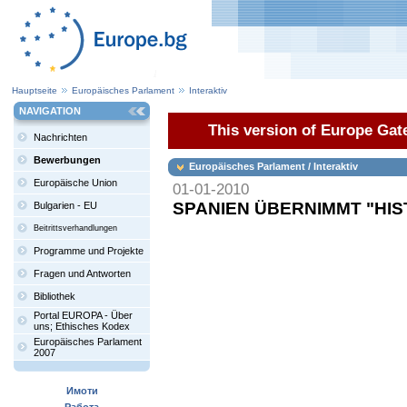
Hauptseite
Europäisches Parlament
Interaktiv
NAVIGATION
This version of Europe Gate
Nachrichten
Bewerbungen
Europäisches Parlament / Interaktiv
Europäische Union
01-01-2010
SPANIEN ÜBERNIMMT "HIS
Bulgarien - EU
Beitrittsverhandlungen
Programme und Projekte
Fragen und Antworten
Bibliothek
Portal EUROPA - Über
uns; Ethisches Kodex
Europäisches Parlament
2007
Имоти