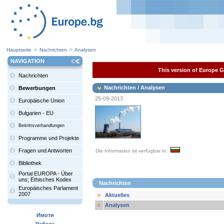
Hauptseite
Nachrichten
Analysen
NAVIGATION
This version of Europe Ga
Nachrichten
Nachrichten / Analysen
Bewerbungen
25-09-2013
Europäische Union
Bulgarien - EU
Beitrittsverhandlungen
Programme und Projekte
Fragen und Antworten
Die Information ist verfügbar in:
Bibliothek
Portal EUROPA - Über
uns; Ethisches Kodex
Nachrichten
Europäisches Parlament
2007
Aktuelles
Analysen
Имоти