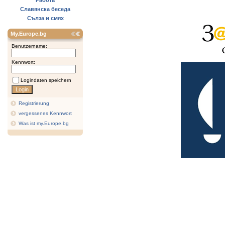
Работа
Славянска беседа
Сълза и смях
My.Europe.bg
Benutzername:
Kennwort:
Logindaten speichern
Registrierung
vergessenes Kennwort
Was ist my.Europe.bg