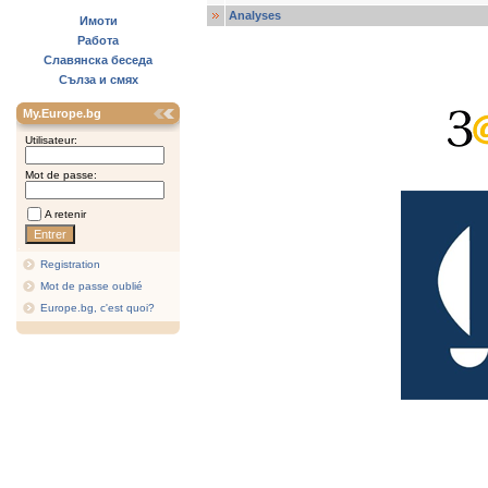
Analyses
Имоти
Работа
Славянска беседа
Сълза и смях
My.Europe.bg
Utilisateur:
Mot de passe:
A retenir
Registration
Mot de passe oublié
Europe.bg, c'est quoi?