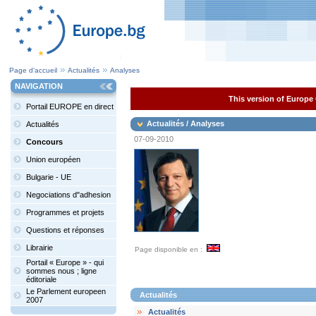
Page d’accueil
Actualités
Analyses
NAVIGATION
This version of Europe 
Portail EUROPE en direct
Actualités / Analyses
Actualités
07-09-2010
Concours
Union européen
Bulgarie - UE
Negociations d"adhesion
Programmes et projets
Questions et réponses
Librairie
Page disponible en :
Portail « Europe » - qui
sommes nous ; ligne
éditoriale
Le Parlement europeen
Actualités
2007
Actualités