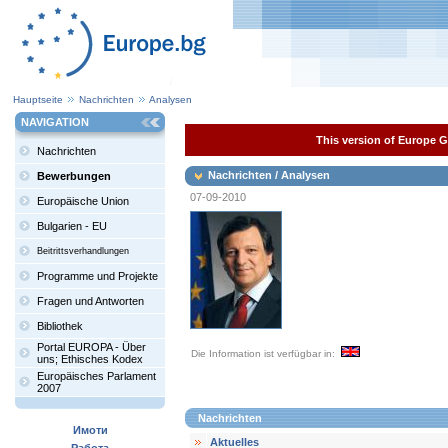
Hauptseite
Nachrichten
Analysen
NAVIGATION
This version of Europe Ga
Nachrichten
Nachrichten / Analysen
Bewerbungen
07-09-2010
Europäische Union
Bulgarien - EU
Beitrittsverhandlungen
Programme und Projekte
Fragen und Antworten
Bibliothek
Portal EUROPA - Über
Die Information ist verfügbar in:
uns; Ethisches Kodex
Europäisches Parlament
2007
Nachrichten
Имоти
Aktuelles