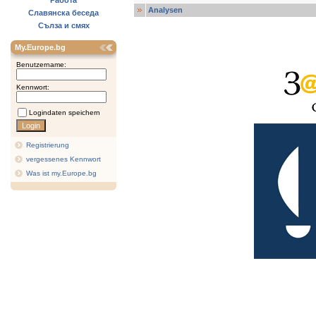
Работа
Analysen
Славянска беседа
Сълза и смях
My.Europe.bg
Benutzername:
Kennwort:
Logindaten speichern
Registrierung
vergessenes Kennwort
Was ist my.Europe.bg