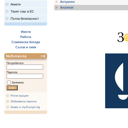
Актуално
Анкети
Анализи
Твоят глас в ЕС
Пътна безопасност
Имоти
Работа
Славянска беседа
Сълза и смях
My.Europe.bg
Потребител:
Парола:
Запомни
Регистрация
Забравена парола
Какво е my.Europe.bg