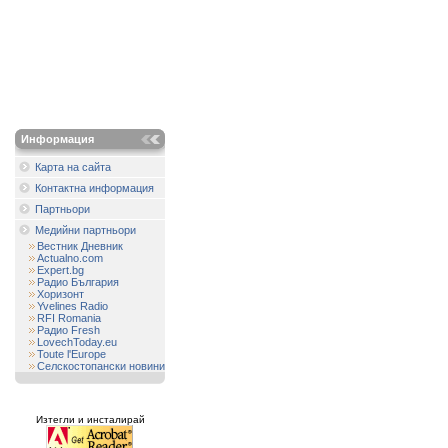
Информация
Карта на сайта
Контактна информация
Партньори
Медийни партньори
Вестник Дневник
Actualno.com
Expert.bg
Радио България
Хоризонт
Yvelines Radio
RFI Romania
Радио Fresh
LovechToday.eu
Toute l'Europe
Селскостопански новини
Изтегли и инсталирай