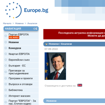
Начало
Новини
Анализи
НАВИГАЦИЯ
Последната актуална информация на
Портал ЕВРОПА
Можете да до
на живо
Новини
Новини / Анализи
Конкурси
07-09-2010
Квартал ЕВРОПА
Европейски съюз
България - ЕС
Преговори за
присъединяване
Програми и проекти
Въпроси и отговори
Страницата е достъпна на:
Библиотека
Интернет магазин
Портал "ЕВРОПА" - За
Новини
нас; Етичен кодекс