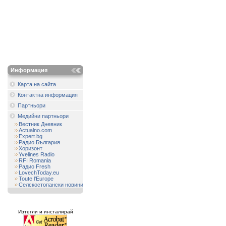
Информация
Карта на сайта
Контактна информация
Партньори
Медийни партньори
Вестник Дневник
Actualno.com
Expert.bg
Радио България
Хоризонт
Yvelines Radio
RFI Romania
Радио Fresh
LovechToday.eu
Toute l'Europe
Селскостопански новини
Изтегли и инсталирай