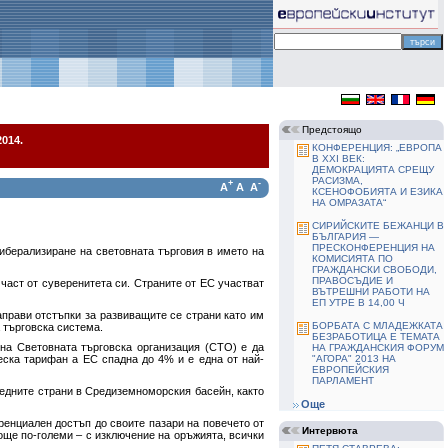
Предстоящо
014.
КОНФЕРЕНЦИЯ: „ЕВРОПА
В ХХІ ВЕК:
ДЕМОКРАЦИЯТА СРЕЩУ
РАСИЗМА,
+
-
A
A
A
КСЕНОФОБИЯТА И ЕЗИКА
НА ОМРАЗАТА“
СИРИЙСКИТЕ БЕЖАНЦИ В
БЪЛГАРИЯ —
ПРЕСКОНФЕРЕНЦИЯ НА
либерализиране на световната търговия в името на
КОМИСИЯТА ПО
ГРАЖДАНСКИ СВОБОДИ,
ПРАВОСЪДИЕ И
част от суверенитета си. Страните от ЕС участват
ВЪТРЕШНИ РАБОТИ НА
ЕП УТРЕ В 14,00 Ч
аправи отстъпки за развиващите се страни като им
БОРБАТА С МЛАДЕЖКАТА
 търговска система.
БЕЗРАБОТИЦА Е ТЕМАТА
 на Световната търговска организация (СТО) е да
НА ГРАЖДАНСКИЯ ФОРУМ
еска тарифан а ЕС спадна до 4% и е една от най-
"АГОРА" 2013 НА
ЕВРОПЕЙСКИЯ
ПАРЛАМЕНТ
седните страни в Средиземноморския басейн, както
Още
ренциален достъп до своите пазари на повечето от
Интервюта
 още по-големи – с изключение на оръжията, всички