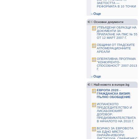
ЗАЕТОСТТА —
РЕФОРМАТА В 10 ТОЧКИ
Още
Основни документи
УТВЪРДЕНИ ОБРАЗЦИ НА
ДОКУМЕНТИ ЗА
ПРИЛАГАНЕ НА ПМС № 55
ОТ 12 МАРТ 2007 Г.
ОБЩИНИ ОТ ГРАДСКИТЕ
АГЛОМЕРАЦИОННИТЕ
АРЕАЛИ
ОПЕРАТИВНА ПРОГРАМА
"КОНКУРЕНТО-
СПОСОБНОСТ" 2007-2013
Г.
Още
Най-новото в europe.bg
ЕВРОПА 2020 -
ГРАЖДАНСКА ВИЗИЯ:
ПЪЛНО ОБОБЩЕНИЕ
ИСПАНСКОТО
ПРЕДСЕДАТЕЛСТВО И
ЛИСАБОНСКИЯТ
ДОГОВОР:
ПРЕДИЗВИКАТЕЛСТВАТА
В НАЧАЛОТО НА 2010 Г.
ВСИЧКО ЗА ЕВРОВОТА
НА ЕДНО МЯСТО:
ОНЛАЙН-ИЗБОРИ;
ЛИСТИ'2009, СРАВНЕНИ С