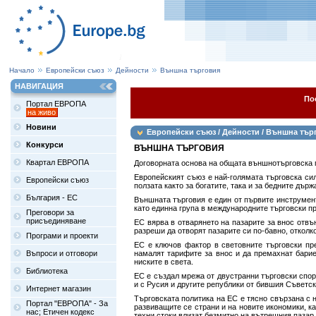
Начало
Европейски съюз
Дейности
Външна търговия
НАВИГАЦИЯ
По
Портал ЕВРОПА
на живо
Новини
Европейски съюз / Дейности / Външна тър
Конкурси
ВЪНШНА ТЪРГОВИЯ
Квартал ЕВРОПА
Договорната основа на общата външнотърговска п
Европейският съюз е най-голямата търговска сил
Европейски съюз
ползата както за богатите, така и за бедните държ
България - ЕС
Външната търговия е един от първите инструмент
като единна група в международните търговски п
Преговори за
присъединяване
ЕС вярва в отварянето на пазарите за внос отвъ
разреши да отворят пазарите си по-бавно, отколк
Програми и проекти
ЕС е ключов фактор в световните търговски пре
Въпроси и отговори
намалят тарифите за внос и да премахнат барие
ниските в света.
Библиотека
ЕС е създал мрежа от двустранни търговски спор
и с Русия и другите републики от бившия Съветск
Интернет магазин
Търговската политика на ЕС е тясно свързана с 
Портал "ЕВРОПА" - За
развиващите се страни и на новите икономики, ка
нас; Етичен кодекс
техни стоки влизат безмитно на вътрешния пазар.