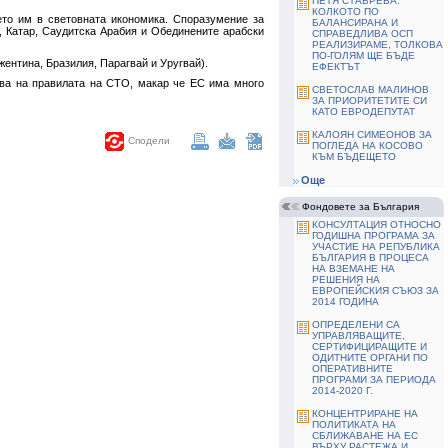
ПЕТЯ СТАВРЕВА:
КОЛКОТО ПО
ето им в световната икономика. Споразумение за
БАЛАНСИРАНА И
, Катар, Саудитска Арабия и Обединените арабски
СПРАВЕДЛИВА ОСП
РЕАЛИЗИРАМЕ, ТОЛКОВА
ПО-ГОЛЯМ ЩЕ БЪДЕ
жентина, Бразилия, Парагвай и Уругвай).
ЕФЕКТЪТ
ява на правилата на СТО, макар че ЕС има много
СВЕТОСЛАВ МАЛИНОВ
ЗА ПРИОРИТЕТИТЕ СИ
КАТО ЕВРОДЕПУТАТ
КАЛОЯН СИМЕОНОВ ЗА
Сподели
ПОГЛЕДА НА КОСОВО
КЪМ БЪДЕЩЕТО
Още
Фондовете за България
КОНСУЛТАЦИЯ ОТНОСНО
ГОДИШНА ПРОГРАМА ЗА
УЧАСТИЕ НА РЕПУБЛИКА
БЪЛГАРИЯ В ПРОЦЕСА
НА ВЗЕМАНЕ НА
РЕШЕНИЯ НА
ЕВРОПЕЙСКИЯ СЪЮЗ ЗА
2014 ГОДИНА
ОПРЕДЕЛЕНИ СА
УПРАВЛЯВАЩИТЕ,
СЕРТИФИЦИРАЩИТЕ И
ОДИТНИТЕ ОРГАНИ ПО
ОПЕРАТИВНИТЕ
ПРОГРАМИ ЗА ПЕРИОДА
2014-2020 Г.
КОНЦЕНТРИРАНЕ НА
ПОЛИТИКАТА НА
СБЛИЖАВАНЕ НА ЕС
ВЪРХУ РАСТЕЖА И