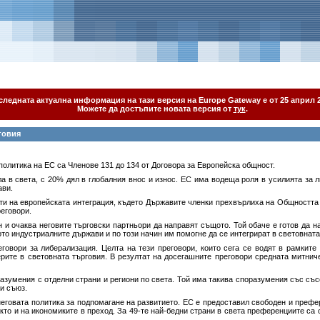
следната актуална информация на тази версия на Europe Gateway е от 25 април 2
Можете да достъпите новата версия от
тук
.
говия
олитика на ЕС са Членове 131 до 134 от Договора за Европейска общност.
а в света, с 20% дял в глобалния внос и износ. ЕС има водеща роля в усилията за 
ави.
и на европейската интеграция, където Държавите членки прехвърлиха на Общността 
реговори.
н и очаква неговите търговски партньори да направят същото. Той обаче е готов да н
ото индустриалните държави и по този начин им помогне да се интегрират в световната
говори за либерализация. Целта на тези преговори, които сега се водят в рамките
рите в световната търговия. В резултат на досегашните преговори средната митнич
азумения с отделни страни и региони по света. Той има такива споразумения със съ
и съюз.
неговата политика за подпомагане на развитието. ЕС е предоставил свободен и префе
кто и на икономиките в преход. За 49-те най-бедни страни в света преференциите са