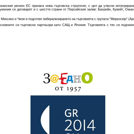
еанския регион ЕС прилага нова търговска стратегия, с цел да улесни интегриран
умения се договарят и с шестте страни от Персийския залив: Бахрейн, Кувейт, Оман
Мексико и Чили и подготвя либерализирането на търговията с групата “Меркосюр” (Ар
сновните си търговски партньори като САЩ и Япония. Търговията с тях се подчин