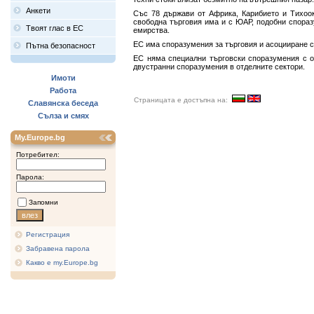
Анкети
Със 78 държави от Африка, Карибието и Тихоок
свободна търговия има и с ЮАР, подобни спораз
Твоят глас в ЕС
емирства.
ЕС има споразумения за търговия и асоцииране с 
Пътна безопасност
ЕС няма специални търговски споразумения с о
двустранни споразумения в отделните сектори.
Имоти
Работа
Страницата е достъпна на:
Славянска беседа
Сълза и смях
My.Europe.bg
Потребител:
Парола:
Запомни
Регистрация
Забравена парола
Какво е my.Europe.bg