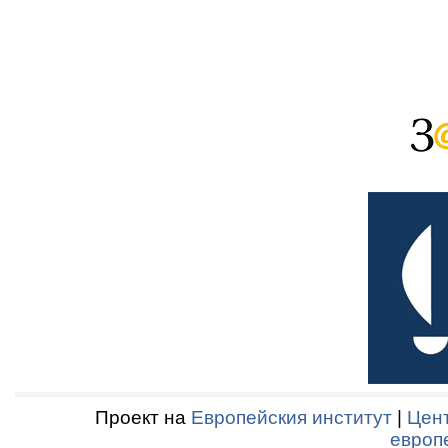
Проект на
Европейския институт
|
Цент
европ