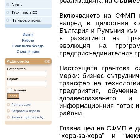
реализацията на
Съвмест
Анкети
Твоят глас в ЕС
Включването на СФМП в
Пътна безопасност
напред в цялостния ко
България и Румъния към
Имоти
в развитието на тран
Работа
еволюция на прогр
Славянска беседа
предприсъединителния п
Сълза и смях
My.Europe.bg
Настоящата грантова с
Потребител:
мерки: бизнес сътруднич
Парола:
трансфер на технологии
предприятия, обучени
Запомни
здравеопазването и
информационния поток и
Регистрация
Забравена парола
райони.
Какво е my.Europe.bg
Главна цел на СФМП е да
“хора-за-хора” и “ме