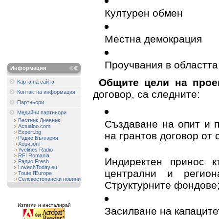
Културен обмен
Местна демокрация
Проучвания в областта
Информация
Общите цели на прое
Карта на сайта
договор, са следните:
Контактна информация
Партньори
Медийни партньори
Вестник Дневник
Създаване на опит и 
Actualno.com
Expert.bg
на грантов договор от 
Радио България
Хоризонт
Yvelines Radio
RFI Romania
Индиректен принос к
Радио Fresh
LovechToday.eu
централни и регион
Toute l'Europe
Селскостопански новини
Структурните фондове
Изтегли и инсталирай
Засилване на капаците