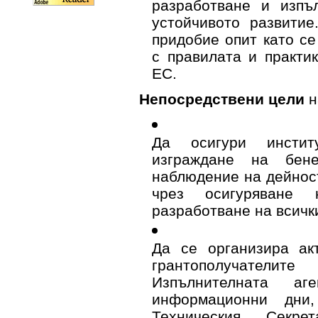
разработване и изпъ
устойчивото развити
придобие опит като се
с правилата и практи
ЕС.
Непосредствени цели
н
Да осигури инстит
изграждане на бен
наблюдение на дейнос
чрез осигуряване 
разработване на всичк
Да се организира ак
грантополучатели
Изпълнителната аг
информационни дни,
Техническия Секр