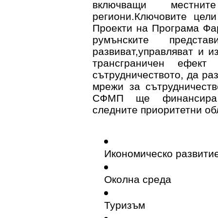
включващи местни
региони.Ключовите цел
Проекти на Програма Фа
румънските
представ
развиват,управляват и и
трансграничен ефект
сътрудничеството, да ра
мрежи за сътрудничеств
СФМП ще финансира 
следните приоритетни об
Икономическо развити
Околна среда
Туризъм