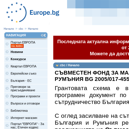
Начало
cbc
Начало
НАВИГАЦИЯ
Последната актуална информа
Портал ЕВРОПА
на живо
от 
Новини
Можете да дост
Конкурси
cbc / Начало
Квартал ЕВРОПА
СЪВМЕСТЕН ФОНД ЗА МА
Европейски съюз
РУМЪНИЯ BG 2005/017-455
България - ЕС
Грантовата схема е в
Преговори за
присъединяване
програмен документ по
Програми и проекти
сътрудничество България
Въпроси и отговори
Библиотека
С оглед засилване на съ
Интернет магазин
България и Румъния р
Портал "ЕВРОПА" - За
нас; Етичен кодекс