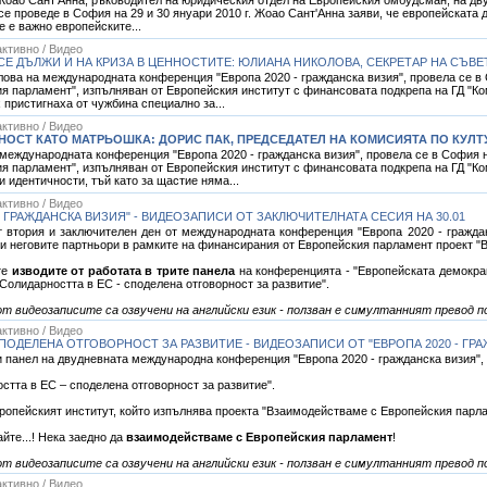
 се проведе в София на 29 и 30 януари 2010 г. Жоао Сант'Анна заяви, че европейската
 е важно европейските...
ктивно / Видео
Е ДЪЛЖИ И НА КРИЗА В ЦЕННОСТИТЕ: ЮЛИАНА НИКОЛОВА, СЕКРЕТАР НА СЪВЕТ
ова на международната конференция "Европа 2020 - гражданска визия", провела се в С
я парламент", изпълняван от Европейския институт с финансовата подкрепа на ГД "К
х пристигнаха от чужбина специално за...
ктивно / Видео
ОСТ КАТО МАТРЬОШКА: ДОРИС ПАК, ПРЕДСЕДАТЕЛ НА КОМИСИЯТА ПО КУЛТУ
 международната конференция "Европа 2020 - гражданска визия", провела се в София на
 парламент", изпълняван от Европейския институт с финансовата подкрепа на ГД "Ком
 идентичности, тъй като за щастие няма...
ктивно / Видео
 - ГРАЖДАНСКА ВИЗИЯ" - ВИДЕОЗАПИСИ ОТ ЗАКЛЮЧИТЕЛНАТА СЕСИЯ НА 30.01
 втория и заключителен ден от международната конференция "Европа 2020 - граждан
т и неговите партньори в рамките на финансирания от Европейския парламент проект 
те
изводите от работата в трите панела
на конференцията - "Европейската демокра
"Солидарността в ЕС - споделена отговорност за развитие".
т видеозаписите са озвучени на английски език - ползван е симултанният превод п
ктивно / Видео
ПОДЕЛЕНА ОТГОВОРНОСТ ЗА РАЗВИТИЕ - ВИДЕОЗАПИСИ ОТ "ЕВРОПА 2020 - ГР
и панел на двудневната международна конференция "Европа 2020 - гражданска визия", к
стта в ЕС – споделена отговорност за развитие".
ропейският институт, който изпълнява проекта "Взаимодействаме с Европейския парл
айте...! Нека заедно да
взаимодействаме с Европейския парламент
!
т видеозаписите са озвучени на английски език - ползван е симултанният превод п
ктивно / Видео