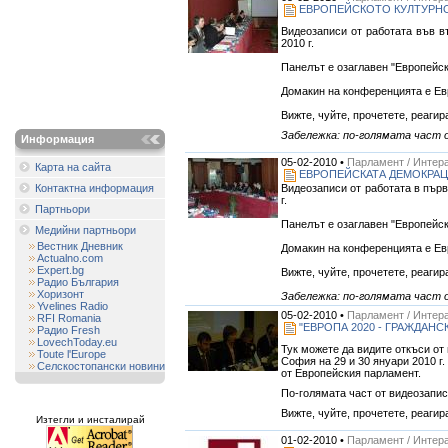
ЕВРОПЕЙСКОТО КУЛТУРНО
Видеозаписи от работата във в
2010 г.
Панелът е озаглавен "Европейск
Домакин на конференцията е Ев
Вижте, чуйте, прочетете, реагир
Забележка: по-голямата част о
Информация
05-02-2010 •
Парламент / Интера
Карта на сайта
ЕВРОПЕЙСКАТА ДЕМОКРАЦ
Видеозаписи от работата в първ
Контактна информация
г.
Партньори
Панелът е озаглавен "Европейс
Медийни партньори
Вестник Дневник
Домакин на конференцията е Ев
Actualno.com
Expert.bg
Вижте, чуйте, прочетете, реагир
Радио България
Хоризонт
Забележка: по-голямата част о
Yvelines Radio
05-02-2010 •
Парламент / Интера
RFI Romania
"ЕВРОПА 2020 - ГРАЖДАН
Радио Fresh
LovechToday.eu
Тук можете да видите откъси от
Toute l'Europe
София на 29 и 30 януари 2010 г
Селскостопански новини
от Европейския парламент.
По-голямата част от видеозапис
Вижте, чуйте, прочетете, реагир
Изтегли и инсталирай
01-02-2010 •
Парламент / Интера