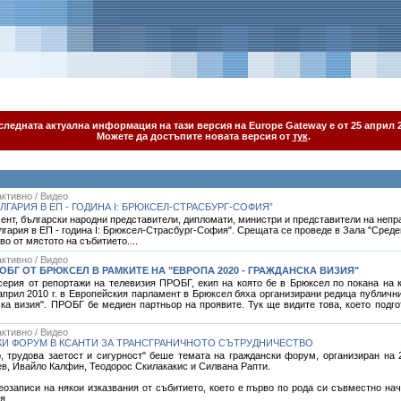
следната актуална информация на тази версия на Europe Gateway е от 25 април 2
Можете да достъпите новата версия от
тук
.
ктивно / Видео
ГАРИЯ В ЕП - ГОДИНА I: БРЮКСЕЛ-СТРАСБУРГ-СОФИЯ”
ент, български народни представители, дипломати, министри и представители на непр
гария в ЕП - година I: Брюксел-Страсбург-София". Срещата се проведе в Зала "Сред
о от мястото на събитието....
ктивно / Видео
ОБГ ОТ БРЮКСЕЛ В РАМКИТЕ НА "ЕВРОПА 2020 - ГРАЖДАНСКА ВИЗИЯ"
ерия от репортажи на телевизия ПРОБГ, екип на която бе в Брюксел по покана на 
април 2010 г. в Европейския парламент в Брюксел бяха организирани редица публични
ска визия". ПРОБГ бе медиен партньор на проявите. Тук ще видите това, което подг
ктивно / Видео
КИ ФОРУМ В КСАНТИ ЗА ТРАНСГРАНИЧНОТО СЪТРУДНИЧЕСТВО
, трудова заетост и сигурност" беше темата на граждански форум, организиран на 2
в, Ивайло Калфин, Теодорос Скилакакис и Силвана Рапти.
записи на някои изказвания от събитието, което е първо по рода си съвместно н
я.