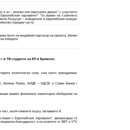
 и аз – реален или виртуален диалог” с участието
с Европейския парламент". По време на събитието
Матю Ръшуърт – победителя в европейския конкурс
 няколко поредни части.
акинството на медийния партньор на проекта „Ивлин
на изборите.
г. в ТВ-студиото на ЕП в Брюксел.
тирите политически сили, към които принадлежат
/, Биляна Раева, /АЛДЕ – НДСВ/ и Слави Бинев /
редакция правят финалните коментарни обобщения на
 част, моля кликнете върху заглавието й.
йстваме с Европейския парламент”, финансиран от
пециална благодарност и на колегите от BBT и VTV