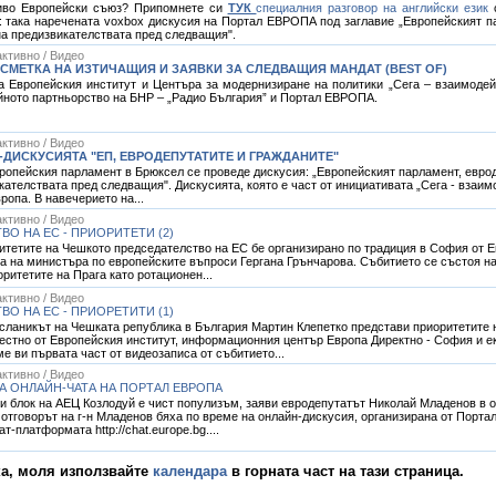
ниво Европейски съюз? Припомнете си
ТУК
специалния разговор на английски език
с
: така наречената voxbox дискусия на Портал ЕВРОПА под заглавие „Европейският па
на предизвикателствата пред следващия".
ктивно / Видео
СМЕТКА НА ИЗТИЧАЩИЯ И ЗАЯВКИ ЗА СЛЕДВАЩИЯ МАНДАТ (BEST OF)
на Европейския институт и Центъра за модернизиране на политики „Сега – взаимоде
йното партньорство на БНР – „Радио България” и Портал ЕВРОПА.
ктивно / Видео
ДИСКУСИЯТА "ЕП, ЕВРОДЕПУТАТИТЕ И ГРАЖДАНИТЕ"
ропейския парламент в Брюксел се проведе дискусия: „Европейският парламент, еврод
кателствата пред следващия". Дискусията, която е част от инициативата „Сега - взаи
ропа. В навечерието на...
ктивно / Видео
О НА ЕС - ПРИОРИТЕТИ (2)
итетите на Чешкото председателство на ЕС бе организирано по традиция в София от 
а на министъра по европейските въпроси Гергана Грънчарова. Събитието се състоя на
ритетите на Прага като ротационен...
ктивно / Видео
О НА ЕС - ПРИОРЕТИТИ (1)
осланикът на Чешката република в България Мартин Клепетко представи приоритетите н
местно от Европейския институт, информационния център Европа Директно - София и е
е ви първата част от видеозаписа от събитието...
ктивно / Видео
А ОНЛАЙН-ЧАТА НА ПОРТАЛ ЕВРОПА
-ти блок на АЕЦ Козлодуй е чист популизъм, заяви евродепутатът Николай Младенов в 
 отговорът на г-н Младенов бяха по време на онлайн-дискусия, организирана от Порт
-платформата http://chat.europe.bg....
ка, моля използвайте
календара
в горната част на тази страница.