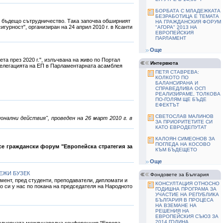
БОРБАТА С МЛАДЕЖКАТА
БЕЗРАБОТИЦА Е ТЕМАТА
то бъдещо сътрудничество. Така започва обширният
НА ГРАЖДАНСКИЯ ФОРУМ
гурност", организиран на 24 април 2010 г. в Ксанти
"АГОРА" 2013 НА
ЕВРОПЕЙСКИЯ
ПАРЛАМЕНТ
Още
та през 2020 г.", излъчвана на живо по Портал
Интервюта
Делегацията на ЕП в Парламентарната асамблея
ПЕТЯ СТАВРЕВА:
КОЛКОТО ПО
БАЛАНСИРАНА И
СПРАВЕДЛИВА ОСП
РЕАЛИЗИРАМЕ, ТОЛКОВА
ПО-ГОЛЯМ ЩЕ БЪДЕ
ЕФЕКТЪТ
СВЕТОСЛАВ МАЛИНОВ
онални действия", проведен на 26 март 2010 г. в
ЗА ПРИОРИТЕТИТЕ СИ
КАТО ЕВРОДЕПУТАТ
КАЛОЯН СИМЕОНОВ ЗА
ПОГЛЕДА НА КОСОВО
усе граждански форум "Европейска стратегия за
КЪМ БЪДЕЩЕТО
Още
ЙЕЖИ БУЗЕК
Фондовете за България
ент, пред студенти, преподаватели, дипломати и
КОНСУЛТАЦИЯ ОТНОСНО
то си у нас по покана на председателя на Народното
ГОДИШНА ПРОГРАМА ЗА
УЧАСТИЕ НА РЕПУБЛИКА
БЪЛГАРИЯ В ПРОЦЕСА
НА ВЗЕМАНЕ НА
РЕШЕНИЯ НА
ЕВРОПЕЙСКИЯ СЪЮЗ ЗА
2014 ГОДИНА
вудневната международна конференция "Европа