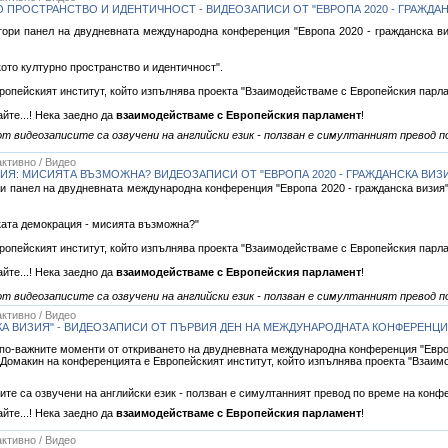
 ПРОСТРАНСТВО И ИДЕНТИЧНОСТ - ВИДЕОЗАПИСИ ОТ "ЕВРОПА 2020 - ГРАЖДАН
тори панел на двудневната международна конференция "Европа 2020 - гражданска ви
ото културно пространство и идентичност".
ропейският институт, който изпълнява проекта "Взаимодействаме с Европейския парл
айте...! Нека заедно да
взаимодействаме с Европейския парламент
!
т видеозаписите са озвучени на английски език - ползван е симултанният превод п
ктивно / Видео
ИЯ: МИСИЯТА ВЪЗМОЖНА? ВИДЕОЗАПИСИ ОТ "ЕВРОПА 2020 - ГРАЖДАНСКА ВИЗ
и панел на двудневната международна конференция "Европа 2020 - гражданска визия"
ката демокрация - мисията възможна?"
ропейският институт, който изпълнява проекта "Взаимодействаме с Европейския парл
айте...! Нека заедно да
взаимодействаме с Европейския парламент
!
т видеозаписите са озвучени на английски език - ползван е симултанният превод п
ктивно / Видео
СКА ВИЗИЯ" - ВИДЕОЗАПИСИ ОТ ПЪРВИЯ ДЕН НА МЕЖДУНАРОДНАТА КОНФЕРЕНЦ
 по-важните моменти от откриването на двудневната международна конференция "Европа
. Домакин на конференцията е Европейският институт, който изпълнява проекта "Вза
ите са озвучени на английски език - ползван е симултанният превод по време на конф
айте...! Нека заедно да
взаимодействаме с Европейския парламент
!
ктивно / Видео