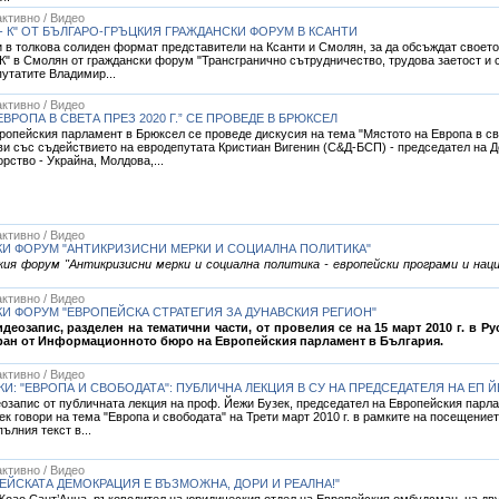
ктивно / Видео
- К" ОТ БЪЛГАРО-ГРЪЦКИЯ ГРАЖДАНСКИ ФОРУМ В КСАНТИ
и в толкова солиден формат представители на Ксанти и Смолян, за да обсъждат свое
К" в Смолян от граждански форум "Трансгранично сътрудничество, трудова заетост и си
путатите Владимир...
ктивно / Видео
РОПА В СВЕТА ПРЕЗ 2020 Г.” СЕ ПРОВЕДЕ В БРЮКСЕЛ
ропейския парламент в Брюксел се проведе дискусия на тема "Мястото на Европа в све
ви със съдействието на евродепутата Кристиан Вигенин (С&Д-БСП) - председател на 
орство - Украйна, Молдова,...
ктивно / Видео
КИ ФОРУМ "АНТИКРИЗИСНИ МЕРКИ И СОЦИАЛНА ПОЛИТИКА"
ия форум "Антикризисни мерки и социална политика - европейски програми и наци
ктивно / Видео
И ФОРУМ "ЕВРОПЕЙСКА СТРАТЕГИЯ ЗА ДУНАВСКИЯ РЕГИОН"
еозапис, разделен на тематични части, от провелия се на 15 март 2010 г. в Р
иран от Информационното бюро на Европейския парламент в България.
ктивно / Видео
И: "ЕВРОПА И СВОБОДАТА": ПУБЛИЧНА ЛЕКЦИЯ В СУ НА ПРЕДСЕДАТЕЛЯ НА ЕП 
запис от публичната лекция на проф. Йежи Бузек, председател на Европейския парлам
ек говори на тема "Европа и свободата" на Трети март 2010 г. в рамките на посещение
ълния текст в...
ктивно / Видео
ЕЙСКАТА ДЕМОКРАЦИЯ Е ВЪЗМОЖНА, ДОРИ И РЕАЛНА!"
 Жоао Сант’Анна, ръководител на юридическия отдел на Европейския омбудсман, на д