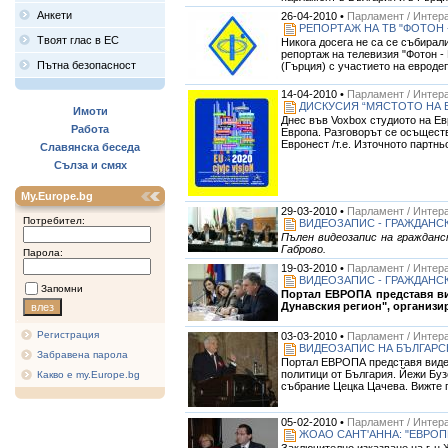
Анкети
26-04-2010 •
Парламент / Интера
РЕПОРТАЖ НА ТВ "ФОТОН 
Твоят глас в ЕС
Никога досега не са се събирал
репортаж на телевизия "Фотон - 
Пътна безопасност
(Гърция) с участието на евроде
14-04-2010 •
Парламент / Интера
ДИСКУСИЯ “МЯСТОТО НА ЕВ
Имоти
Днес във Voxbox студиото на Ев
Работа
Европа. Разговорът се осъщест
Евронест /т.е. Източното партнь
Славянска беседа
Сълза и смях
My.Europe.bg
29-03-2010 •
Парламент / Интера
Потребител:
ВИДЕОЗАПИС - ГРАЖДАНС
Пълен видеозапис на гражданск
Габрово.
Парола:
19-03-2010 •
Парламент / Интера
ВИДЕОЗАПИС - ГРАЖДАНСК
Запомни
Портал ЕВРОПА представя вид
Дунавския регион", организ
Регистрация
03-03-2010 •
Парламент / Интера
ВИДЕОЗАПИС НА БЪЛГАРСК
Забравена парола
Портал ЕВРОПА представя видео
политици от България. Йежи Буз
Какво е my.Europe.bg
събрание Цецка Цачева. Вижте п
05-02-2010 •
Парламент / Интера
ЖОАО САНТ'АННА: "ЕВРОП
Заключително изказване на г-н