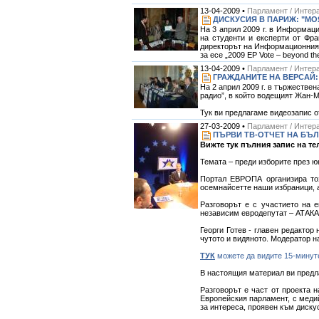
13-04-2009 •
Парламент / Интера
ДИСКУСИЯ В ПАРИЖ: "МО
На 3 април 2009 г. в Информац
на студенти и експерти от Фра
директорът на Информационния 
за есе „2009 EP Vote – beyond t
13-04-2009 •
Парламент / Интера
ГРАЖДАНИТЕ НА ВЕРСАЙ: 
На 2 април 2009 г. в тържестве
радио”, в който водещият Жан-
Тук ви предлагаме видеозапис о
27-03-2009 •
Парламент / Интера
ПЪРВИ ТВ-ОТЧЕТ НА БЪЛ
Вижте тук пълния запис на те
Темата – преди изборите през ю
Портал ЕВРОПА организира тоз
осемнайсетте наши избраници, а
Разговорът е с участието на 
независим евродепутат – АТАКА
Георги Готев - главен редактор
чутото и видяното. Модератор 
ТУК
можете да видите 15-минут
В настоящия материал ви предла
Разговорът е част от проекта 
Европейския парламент, с меди
за интереса, проявен към диску