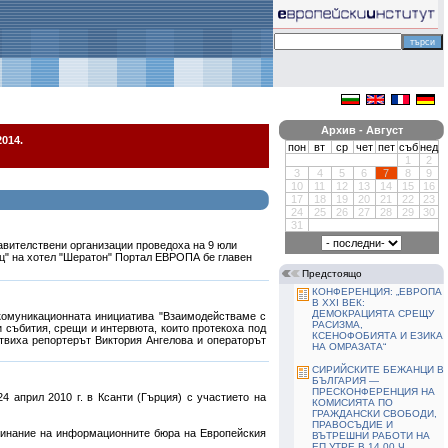
Архив - Август
014.
пон
вт
ср
чет
пет
съб
нед
1
2
3
4
5
6
7
8
9
10
11
12
13
14
15
16
17
18
19
20
21
22
23
24
25
26
27
28
29
30
31
авителствени организации проведоха на 9 юли
ец" на хотел "Шератон" Портал ЕВРОПА бе главен
Предстоящо
КОНФЕРЕНЦИЯ: „ЕВРОПА
В ХХІ ВЕК:
ДЕМОКРАЦИЯТА СРЕЩУ
комуникационната инициатива "Взаимодействаме с
РАСИЗМА,
 събития, срещи и интервюта, които протекоха под
КСЕНОФОБИЯТА И ЕЗИКА
отвиха репортерът Виктория Ангелова и операторът
НА ОМРАЗАТА“
СИРИЙСКИТЕ БЕЖАНЦИ В
БЪЛГАРИЯ —
ПРЕСКОНФЕРЕНЦИЯ НА
4 април 2010 г. в Ксанти (Гърция) с участието на
КОМИСИЯТА ПО
ГРАЖДАНСКИ СВОБОДИ,
ПРАВОСЪДИЕ И
ачинание на информационните бюра на Европейския
ВЪТРЕШНИ РАБОТИ НА
ЕП УТРЕ В 14,00 Ч