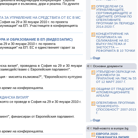
 демокрация е възможна, дори и реална. По думите
ОПРЕДЕЛЕНИ СА
УПРАВЛЯВАЩИТЕ,
СЕРТИФИЦИРАЩИТЕ И
ОДИТНИТЕ ОРГАНИ ПО
А ЗА УПРАВЛЕНИЕ НА СРЕДСТВАТА ОТ ЕС В МС
ОПЕРАТИВНИТЕ
офия на 29 и 30 януари 2010 г. по проекта
ПРОГРАМИ ЗА ПЕРИОДА
омуникация" на ЕП. Участниците в конференцията
2014-2020 Г.
КОНЦЕНТРИРАНЕ НА
ПОЛИТИКАТА НА
РА И ОБРАЗОВАНИЕ В ЕП (ВИДЕОЗАПИС)
СБЛИЖАВАНЕ НА ЕС
 29 и 30 януари 2010 г. по проекта
ВЪРХУ РАСТЕЖА И
уникация" на ЕП. ЕС е единственият гарант за
ЗАЕТОСТТА —
РЕФОРМАТА В 10 ТОЧКИ
Още
ска визия", проведена в София на 29 и 30 януари
Основни документи
"Взаимодействаме с Европейския парламент".
УТВЪРДЕНИ ОБРАЗЦИ НА
ДОКУМЕНТИ ЗА
ция - мисията възможна?", "Европейското културно
ПРИЛАГАНЕ НА ПМС № 55
ОТ 12 МАРТ 2007 Г.
о време на конференцията.
ОБЩИНИ ОТ ГРАДСКИТЕ
АГЛОМЕРАЦИОННИТЕ
АРЕАЛИ
АЖДАНСКА ВИЗИЯ"
оято се проведе в София на 29 и 30 януари 2010 г.
ОПЕРАТИВНА ПРОГРАМА
"КОНКУРЕНТО-
СПОСОБНОСТ" 2007-2013
Г.
амент", финансиран от Европейския парламент.
Още
Най-новото в europe.bg
о време на конференцията.
ЕВРОПА 2020 -
ГРАЖДАНСКА ВИЗИЯ: