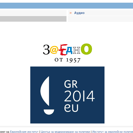
Аудио
оект на
Европейския институт
|
Център за модернизиране на политики
|
Институт за европейски полити