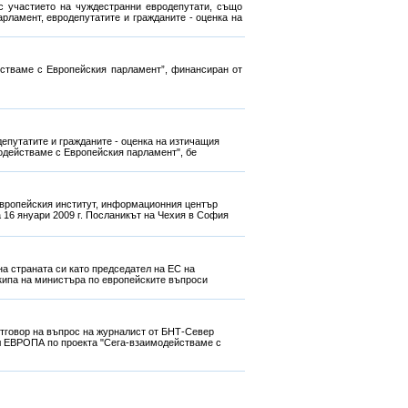
 участието на чуждестранни евродепутати, също
рламент, евродепутатите и гражданите - оценка на
йстваме с Европейския парламент”, финансиран от
епутатите и гражданите - оценка на изтичащия
модействаме с Европейския парламент", бе
Европейския институт, информационния център
 16 януари 2009 г. Посланикът на Чехия в София
а страната си като председател на ЕС на
кипа на министъра по европейските въпроси
отговор на въпрос на журналист от БНТ-Север
ал ЕВРОПА по проекта "Сега-взаимодействаме с