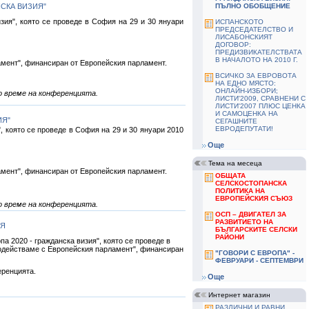
СКА ВИЗИЯ"
ПЪЛНО ОБОБЩЕНИЕ
зия", която се проведе в София на 29 и 30 януари
ИСПАНСКОТО
ПРЕДСЕДАТЕЛСТВО И
ЛИСАБОНСКИЯТ
ДОГОВОР:
ПРЕДИЗВИКАТЕЛСТВАТА
В НАЧАЛОТО НА 2010 Г.
амент", финансиран от Европейския парламент.
ВСИЧКО ЗА ЕВРОВОТА
НА ЕДНО МЯСТО:
ОНЛАЙН-ИЗБОРИ;
о време на конференцията.
ЛИСТИ'2009, СРАВНЕНИ С
ЛИСТИ'2007 ПЛЮС ЦЕНКА
И САМОЦЕНКА НА
ИЯ"
СЕГАШНИТЕ
ЕВРОДЕПУТАТИ!
, която се проведе в София на 29 и 30 януари 2010
Още
Тема на месеца
амент", финансиран от Европейския парламент.
ОБЩАТА
СЕЛСКОСТОПАНСКА
ПОЛИТИКА НА
ЕВРОПЕЙСКИЯ СЪЮЗ
о време на конференцията.
ОСП – ДВИГАТЕЛ ЗА
РАЗВИТИЕТО НА
ИЯ
БЪЛГАРСКИТЕ СЕЛСКИ
РАЙОНИ
 2020 - гражданска визия", която се проведе в
имодействаме с Европейския парламент", финансиран
"ГОВОРИ С ЕВРОПА" -
ФЕВРУАРИ - СЕПТЕМВРИ
еренцията.
Още
Интернет магазин
РАЗЛИЧНИ И РАВНИ