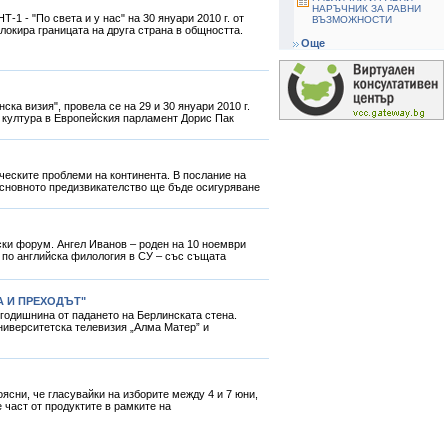
НАРЪЧНИК ЗА РАВНИ
 - "По света и у нас" на 30 януари 2010 г. от
ВЪЗМОЖНОСТИ
окира границата на друга страна в общността.
Още
а визия", провела се на 29 и 30 януари 2010 г.
и култура в Европейския парламент Дорис Пак
ческите проблеми на континента. В послание на
основното предизвикателство ще бъде осигуряване
ски форум. Ангел Иванов – роден на 10 ноември
а по английска филология в СУ – със същата
А И ПРЕХОДЪТ"
 годишнина от падането на Берлинската стена.
ниверситетска телевизия „Алма Матер” и
ясни, че гласувайки на изборите между 4 и 7 юни,
 част от продуктите в рамките на