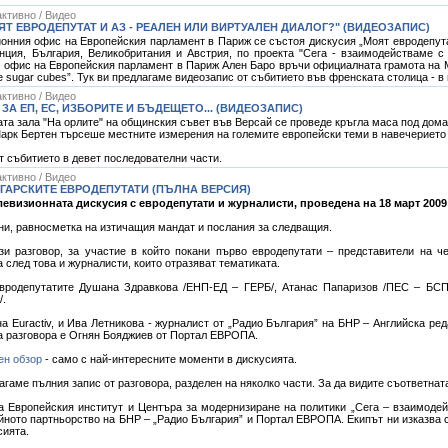
ктивно / Видео
ЯТ ЕВРОДЕПУТАТ И АЗ - РЕАЛЕН ИЛИ ВИРТУАЛЕН ДИАЛОГ?" (ВИДЕОЗАПИС)
ионния офис на Европейския парламент в Париж се състоя дискусия „Моят евродепутат
нция, България, Великобритания и Австрия, по проекта "Сега - взаимодействаме 
офис на Европейския парламент в Париж Ален Баро връчи официалната грамота на 
he sugar cubes”. Тук ви предлагаме видеозапис от събитието във френската столица - в
ктивно / Видео
ЗА ЕП, ЕС, ИЗБОРИТЕ И БЪДЕЩЕТО... (ВИДЕОЗАПИС)
ната зала "На орлите" на общинския съвет във Версай се проведе кръгла маса под дом
Марк Бертен търсеше местните измерения на големите европейски теми в навечерието 
т събитието в девет последователни части.
ктивно / Видео
ГАРСКИТЕ ЕВРОДЕПУТАТИ (ПЪЛНА ВЕРСИЯ)
левизионната дискусия с евродепутати и журналисти, проведена на 18 март 2009 
ни, равносметка на изтичащия мандат и послания за следващия.
и разговор, за участие в който покани първо евродепутати – представители на че
 след това и журналисти, които отразяват тематиката.
евродепутатите Душана Здравкова /ЕНП-ЕД – ГЕРБ/, Атанас Папаризов /ПЕС – БСП
/.
 на Euractiv, и Ива Летникова - журналист от „Радио България” на БНР – Английска 
на разговора е Огнян Бояджиев от Портал ЕВРОПА.
ен обзор
- само с най-интересните моменти в дискусията.
гаме пълния запис от разговора, разделен на няколко части. За да видите съответната
на Европейския институт и Центъра за модернизиране на политики „Сега – взаимоде
йното партньорство на БНР – „Радио България” и Портал ЕВРОПА. Екипът ни изказва с
сията.