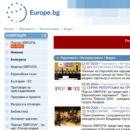
Начало
Парламент
Интерактивно
Видео
НАВИГАЦИЯ
По
Портал ЕВРОПА
на живо
Новини
Парламент / Интерактивно / Видео
Конкурси
13-07-2010 •
Парламент / Интера
Квартал ЕВРОПА
ДИСКУСИОННА СРЕЩА "БЪЛ
Членове на Европейския парлам
Европейски съюз
дискусионна среща на тема "Бъл
медиен партньор и излъчи на жив
България - ЕС
03-05-2010 •
Парламент / Интера
Преговори за
СЕРИЯ РЕПОРТАЖИ НА ПР
присъединяване
Портал ЕВРОПА ви представя с
Европейския парламент". През 
Програми и проекти
мотото "Европа 2020 - граждан
Георги Лазаров.
Въпроси и отговори
28-04-2010 •
Парламент / Интера
ВИДЕОЗАПИС - ГРАЖДАНС
Библиотека
"Трансгранично сътрудничество
евродепутатите Владимир Уруче
Интернет магазин
Портал "ЕВРОПА" - За
Портал ЕВРОПА представя видео
нас; Етичен кодекс
парламент в България и в Гърци