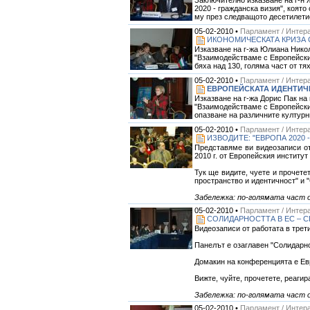
2020 - гражданска визия", която
му през следващото десетилетие
05-02-2010 •
Парламент / Интера
ИКОНОМИЧЕСКАТА КРИЗА С
Изказване на г-жа Юлиана Никол
"Взаимодействаме с Европейски
бяха над 130, голяма част от тя
05-02-2010 •
Парламент / Интера
ЕВРОПЕЙСКАТА ИДЕНТИЧН
Изказване на г-жа Дорис Пак на
"Взаимодействаме с Европейския
опазване на различните културни
05-02-2010 •
Парламент / Интера
ИЗВОДИТЕ: "ЕВРОПА 2020
Представяме ви видеозаписи от
2010 г. от Европейския институ
Тук ще видите, чуете и прочете
пространство и идентичност" и 
Забележка: по-голямата част о
05-02-2010 •
Парламент / Интера
СОЛИДАРНОСТТА В ЕС – С
Видеозаписи от работата в трет
Панелът е озаглавен "Солидарно
Домакин на конференцията е Ев
Вижте, чуйте, прочетете, реагир
Забележка: по-голямата част о
05-02-2010 •
Парламент / Интера