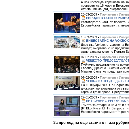
А как изглежда картината на 
проведен на 18 март в Брюксел
изтичащия мандат, очертаване 
25-03-2009 •
Парламент / Интера
ЕВРОДЕПУТАТИТЕ: РАВНО
Разговорът е част от проекта 
Европейския парламент, с меди
18-03-2009 •
Парламент / Интера
ВИДЕОЗАПИС НА VOXBOX-
Днес във Voxbox студиото на Ев
мандат, очертаване на предизви
излъчвана на живо по Портал Ев
07-02-2009 •
Парламент / Интера
ЧЕШКОТО ПРЕДСЕДАТЕЛСТВ
Публично представяне на приор
Европа Директно - София и екип
Мартин Клепетко представи прио
07-02-2009 •
Парламент / Интера
ЧЕШКОТО ПРЕДСЕДАТЕЛСТВ
На 16 януари 2009 г. в София п
дискусия, организирана от съв
Гергана Грънчарова. Представям
27-01-2009 •
Парламент / Интера
БНТ-СЕВЕР С РЕПОРТАЖ З
Темата за отваряне на 3-ти и 4
(РТВЦ - Русе, БНТ). Въпросът и
Европейския парламент!" чрез чат
За преглед на още статии от тази рубри