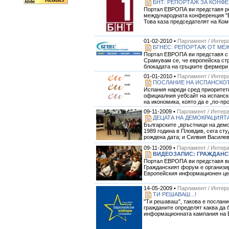
БНТ: РЕПОРТАЖ ЗА КОНФЕ
Портал ЕВРОПА ви представя реп
международната конференция "Ев
Това каза председателят на Коми
01-02-2010 •
Парламент / Интера
БГНЕС: РЕПОРТАЖ ОТ МЕЖ
Портал ЕВРОПА ви представя с к
Срамувам се, че европейска стр
блокадата на гръцките фермери 
01-01-2010 •
Парламент / Интера
ПОСЛАНИЕ НА ИСПАНСКОТ
Испания нареди сред приоритети
официалния уебсайт на испанск
на икономика, която да е „по-про
09-11-2009 •
Парламент / Интера
ДЕЦАТА НА ДЕМОКРАЦИЯТА
Българските „връстници на демо
1989 година в Пловдив, сега ст
рождена дата; и Силвия Василева
09-11-2009 •
Парламент / Интера
ВИДЕОЗАПИС: ГРАЖДАНСК
Портал ЕВРОПА ви представя вид
Гражданският форум е организи
Европейския информационен цен
14-05-2009 •
Парламент / Интера
ТИ РЕШАВАШ...!
"Ти решаваш", такова е послани
гражданите определят каква да б
информационната кампания на ЕП