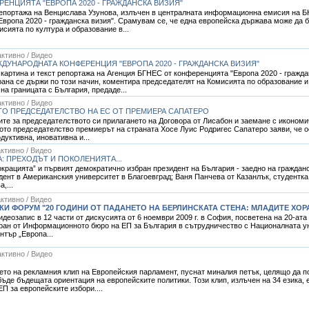
РЕНЦИЯТА "ЕВРОПА 2020 - ГРАЖДАНСКА ВИЗИЯ"
ортажа на Венцислава Узунова, излъчен в централната информационна емисия на БНТ-1
ропа 2020 - гражданска визия". Срамувам се, че една европейска държава може да бл
сията по култура и образование в...
ктивно / Видео
ДУНАРОДНАТА КОНФЕРЕНЦИЯ "ЕВРОПА 2020 - ГРАЖДАНСКА ВИЗИЯ"
артина и текст репортажа на Агенция БГНЕС от конференцията "Европа 2020 - гражданск
ана се държи по този начин, коментира председателят на Комисията по образование 
на границата с България, предаде...
ктивно / Видео
О ПРЕДСЕДАТЕЛСТВО НА ЕС ОТ ПРЕМИЕРА САПАТЕРО
те за председателството си прилагането на Договора от Лисабон и заемане с икономи
ото председателство премиерът на страната Хосе Луис Родригес Сапатеро заяви, че 
дуктивна, иновативна и...
ктивно / Видео
: ПРЕХОДЪТ И ПОКОЛЕНИЯТА...
крацията” и първият демократично избран президент на България - заедно на граждан
удент в Американския университет в Благоевград; Ваня Панчева от Казанлък, студентк
,...
ктивно / Видео
И ФОРУМ "20 ГОДИНИ ОТ ПАДАНЕТО НА БЕРЛИНСКАТА СТЕНА: МЛАДИТЕ ХОР
еозапис в 12 части от дискусията от 6 ноември 2009 г. в София, посветена на 20-ата
ран от Информационното бюро на ЕП за България в сътрудничество с Националната у
тър „Европа...
ктивно / Видео
ето на рекламния клип на Европейския парламент, пуснат миналия петък, целящо да по
ъде бъдещата ориентация на европейските политики. Този клип, излъчен на 34 езика, е
 за европейските избори....