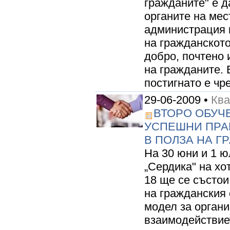
гражданите" е 
органите на мес
администрация 
на гражданскот
добро, почтено 
на гражданите. 
постигнато е чре
29-06-2009 •
Кв
ВТОРО ОБУЧ
УСПЕШНИ ПРА
В ПОЛЗА НА Г
На 30 юни и 1 ю
„Сердика" на хо
18 ще се състои
на гражданския
модел за органи
взаимодействиет