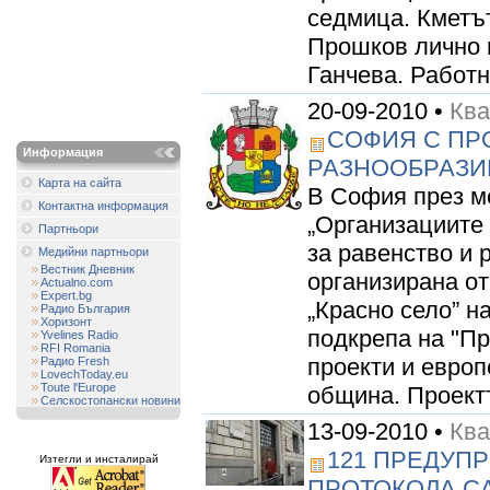
седмица. Кметъ
Прошков лично 
Ганчева. Работн
20-09-2010 •
Кв
СОФИЯ С ПР
Информация
РАЗНООБРАЗИ
Карта на сайта
В София през ме
Контактна информация
„Организациите
Партньори
за равенство и 
Медийни партньори
Вестник Дневник
организирана о
Actualno.com
Expert.bg
„Красно село” 
Радио България
Хоризонт
подкрепа на "П
Yvelines Radio
RFI Romania
проекти и европ
Радио Fresh
LovechToday.eu
Toute l'Europe
община. Проектъ
Селскостопански новини
13-09-2010 •
Кв
121 ПРЕДУП
Изтегли и инсталирай
ПРОТОКОЛА СА