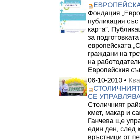
ЕВРОПЕЙСКА
Фондация „Евро
публикация със
карта”. Публика
за подготовката
европейската „
граждани на тр
на работодатели
Европейския съю
06-10-2010 •
Кв
СТОЛИЧНИЯТ
СЕ УПРАВЛЯВ
Столичният райо
кмет, макар и с
Ганчева ще упра
един ден, след 
връстници от пе