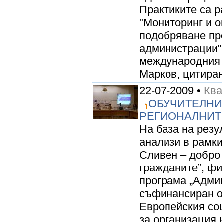
Практиките са р
"Мониторинг и о
подобряване пр
администрации"
международния 
Марков, цитиран
22-07-2009 •
Кв
ОБУЧИТЕЛНИ
РЕГИОНАЛНИТ
На база на резу
анализи в рамки
Сливен – добро
гражданите”, ф
програма „Админ
съфинансиран о
Европейския со
за организация 