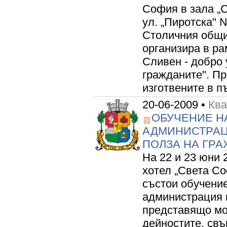
София в зала „С
ул. „Пиротска" 
Столичния общи
организира в ра
Сливен - добро 
гражданите". Пр
изготвените в п
20-06-2009 •
Кв
ОБУЧЕНИЕ Н
АДМИНИСТРАЦ
ПОЛЗА НА ГР
На 22 и 23 юни 
хотел „Света Со
състои обучени
администрация 
представящо мо
дейностите, свъ