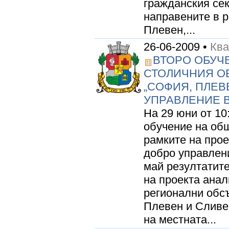
гражданския сек
направените в р
Плевен,...
26-06-2009 •
Кв
ВТОРО ОБУЧ
СТОЛИЧНИЯ О
„СОФИЯ, ПЛЕВ
УПРАВЛЕНИЕ В
На 29 юни от 10
обучение на об
рамките на прое
добро управлени
май резултатите
на проекта анал
регионални обс
Плевен и Сливен
на местната...