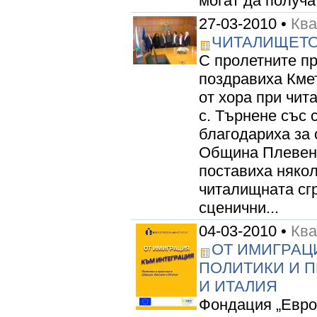
могат да получат
27-03-2010 •
Кв
ЧИТАЛИЩЕТО
С пролетните п
поздравиха Кме
от хора при чит
с. Търнене със 
благодариха за 
Община Плевен.
поставиха някол
читалищната сг
сценични...
04-03-2010 •
Кв
ОТ ИМИГРАЦ
ПОЛИТИКИ И П
И ИТАЛИЯ
Фондация „Евро