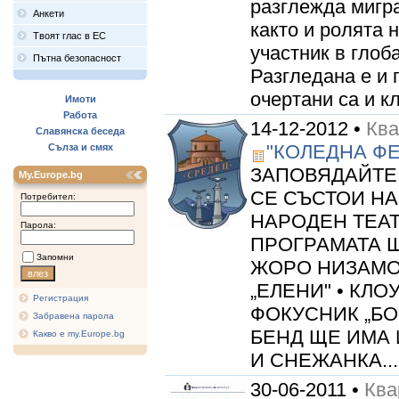
разглежда мигра
Анкети
както и ролята 
Твоят глас в ЕС
участник в глоб
Пътна безопасност
Разгледана е и 
очертани са и к
Имоти
Работа
14-12-2012 •
Кв
Славянска беседа
"КОЛЕДНА ФЕ
Сълза и смях
ЗАПОВЯДАЙТЕ 
My.Europe.bg
СЕ СЪСТОИ НА 1
Потребител:
НАРОДЕН ТЕАТЪ
Парола:
ПРОГРАМАТА Щ
Запомни
ЖОРО НИЗАМОВ
„ЕЛЕНИ" • КЛО
Регистрация
ФОКУСНИК „БО
Забравена парола
БЕНД ЩЕ ИМА 
Какво е my.Europe.bg
И СНЕЖАНКА..... 
30-06-2011 •
Кв