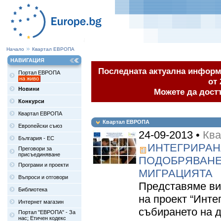
Начало
Квартал ЕВРОПА
НАВИГАЦИЯ
Последната актуална информа
Портал ЕВРОПА
на живо
от 
Новини
Можете да дост
Конкурси
Квартал ЕВРОПА
Квартал ЕВРОПА
Европейски съюз
24-09-2013 •
Кв
България - ЕС
ИНТЕГРИРАН
Преговори за
присъединяване
ПОДОБРЯВАНЕ
Програми и проекти
МИГРАЦИЯТА
Въпроси и отговори
Представяме ви
Библиотека
на проект “Инте
Интернет магазин
събирането на д
Портал "ЕВРОПА" - За
нас; Етичен кодекс