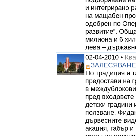
и интегрирано р
на мащабен про
одобрен по Опе
развитие”. Обща
милиона и 6 хил
лева – държавно
02-04-2010 •
Кв
ЗАЛЕСЯВАНЕ
По традиция и 
предостави на 
в междублокови
пред входовете
детски градини 
ползване. Фидан
дървесните видо
акация, габър 