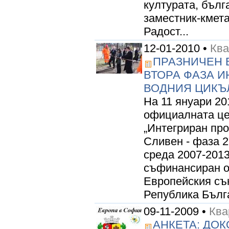
културата, бълг
заместник-кмет
Радост...
12-01-2010 •
Кв
ПРАЗНИЧЕН 
ВТОРА ФАЗА И
ВОДНИЯ ЦИКЪ
На 11 януари 201
официалната це
„Интегриран про
Сливен - фаза 2
среда 2007-2013 
съфинансиран о
Европейския съ
Република Бълга
09-11-2009 •
Кв
АНКЕТА: ДОК