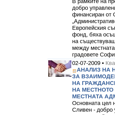
В рамките на пр
добро управлени
финансиран от 
„Административ
Европейския съ
фонд, бяха осъ
на съществуващ
между местната 
градовете София
02-07-2009 •
Кв
АНАЛИЗ НА 
ЗА ВЗАИМОДЕ
НА ГРАЖДАНС
НА МЕСТНОТО
МЕСТНАТА АД
Основната цел 
Сливен - добро 