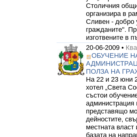
Столичния общи
организира в ра
Сливен - добро 
гражданите". Пр
изготвените в п
20-06-2009 •
Ква
ОБУЧЕНИЕ Н
АДМИНИСТРАЦ
ПОЛЗА НА ГР
На 22 и 23 юни 
хотел „Света Со
състои обучени
администрация 
представящо мо
дейностите, свъ
местната власт 
базата на напра