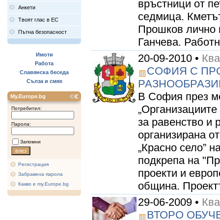
връстници от пе
Анкети
седмица. Кметъ
Твоят глас в ЕС
Прошков лично 
Пътна безопасност
Ганчева. Работн
Имоти
20-09-2010 •
Ква
Работа
СОФИЯ С ПР
Славянска беседа
РАЗНООБРАЗИ
Сълза и смях
В София през ме
My.Europe.bg
„Организациите
Потребител:
за равенство и 
Парола:
организирана о
Запомни
„Красно село” 
подкрепа на "П
Регистрация
проекти и европ
Забравена парола
община. Проектъ
Какво е my.Europe.bg
29-06-2009 •
Ква
ВТОРО ОБУЧ