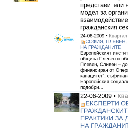
представители 
модел за органи
взаимодействиет
гражданския сект
24-06-2009 •
Квартал
СОФИЯ, ПЛЕВЕН,
НА ГРАЖДАНИТЕ
Европейският инстит
община Плевен и об
Плевен, Сливен – до
финансиран от Опер
капацитет”, съфинан
Европейския социале
подобри...
22-06-2009 •
Ква
ЕКСПЕРТИ О
ГРАЖДАНСКИТ
ПРАКТИКИ ЗА 
НА ГРАЖДАНИ