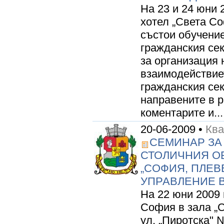
На 23 и 24 юни 
хотел „Света Со
състои обучение
гражданския се
за организация 
взаимодействиет
гражданския сек
направените в р
коментарите и...
20-06-2009 •
Ква
СЕМИНАР ЗА
СТОЛИЧНИЯ О
„СОФИЯ, ПЛЕВ
УПРАВЛЕНИЕ В
На 22 юни 2009 г
София в зала „С
ул. „Пиротска" 