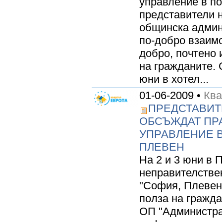
управление в по
представители н
общинска админ
по-добро взаим
добро, почтено 
на гражданите. 
юни в хотел...
01-06-2009 •
Ква
ПРЕДСТАВИТ
ОБСЪЖДАТ ПР
УПРАВЛЕНИЕ В
ПЛЕВЕН
На 2 и 3 юни в 
неправителствен
"София, Плевен
полза на гражда
ОП "Администра