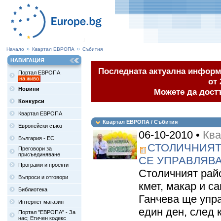
Начало
Квартал ЕВРОПА
Събития
НАВИГАЦИЯ
Последната актуална информа
Портал ЕВРОПА
на живо
от 
Новини
Можете да дост
Конкурси
Квартал ЕВРОПА
Квартал ЕВРОПА / Събития
Европейски съюз
06-10-2010 •
Ква
България - ЕС
СТОЛИЧНИЯТ
Преговори за
присъединяване
СЕ УПРАВЛЯВ
Програми и проекти
Столичният райо
Въпроси и отговори
кмет, макар и с
Библиотека
Ганчева ще упра
Интернет магазин
един ден, след 
Портал "ЕВРОПА" - За
нас; Етичен кодекс