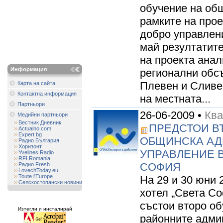
обучение на об
рамките на прое
добро управлени
май резултатите
на проекта анал
Информация
регионални обс
Плевен и Сливен
Карта на сайта
Контактна информация
на местната...
Партньори
26-06-2009 •
Ква
Медийни партньори
Вестник Дневник
ПРЕДСТОИ В
Actualno.com
Expert.bg
ОБЩИНСКА АД
Радио България
Хоризонт
УПРАВЛЕНИЕ В
Yvelines Radio
RFI Romania
СОФИЯ
Радио Fresh
LovechToday.eu
Toute l'Europe
На 29 и 30 юни 
Селскостопански новини
хотел „Света Со
състои второ об
Изтегли и инсталирай
районните адми