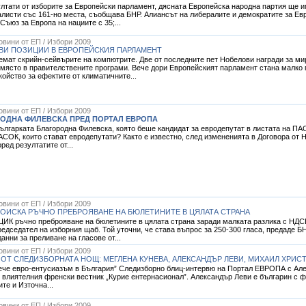
тати от изборите за Европейски парламент, дясната Европейска народна партия ще им
листи със 161-но места, съобщава БНР. Алиансът на либералите и демократите за Евр
Съюз за Европа на нациите с 35;...
Новини от ЕП / Избори 2009
ВИ ПОЗИЦИИ В ЕВРОПЕЙСКИЯ ПАРЛАМЕНТ
мат скрийн-сейвърите на компютрите. Две от последните пет Нобелови награди за мир
ясто в правителствените програми. Вече дори Европейският парламент стана малко п
ойство за ефектите от климатичните...
Новини от ЕП / Избори 2009
РОДНА ФИЛЕВСКА ПРЕД ПОРТАЛ ЕВРОПА
гарката Благородна Филевска, която беше кандидат за евродепутат в листата на ПАС
АСОК, които стават евродепутати? Както е известно, след измененията в Договора от Н
ред резултатите от...
Новини от ЕП / Избори 2009
ПОИСКА РЪЧНО ПРЕБРОЯВАНЕ НА БЮЛЕТИНИТЕ В ЦЯЛАТА СТРАНА
ЦИК ръчно преброяване на бюлетините в цялата страна заради малката разлика с НДС
едседател на изборния щаб. Той уточни, че става въпрос за 250-300 гласа, предаде Б
анни за преливане на гласове от...
Новини от ЕП / Избори 2009
ОТ СЛЕДИЗБОРНАТА НОЩ: МЕГЛЕНА КУНЕВА, АЛЕКСАНДЪР ЛЕВИ, МИХАИЛ ХРИС
ече евро-ентусиазъм в България” Следизборно блиц-интервю на Портал ЕВРОПА с Алек
влиятелния френски вестник „Курие ентернасионал”. Александър Леви е българин с ф
те и Източна...
Новини от ЕП / Избори 2009