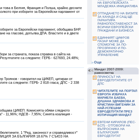
НА ЕВРОПЕЙСКАТА
МЛАДЕЖКА ИНИЦИАТИВА
и това в Белгия, Франция и Полша, крайно десните
колкото при изборите за Европейски парламент от
ОТПАДАНЕТО НА ВИЗИТЕ
ЗА КАНАДА И САЩ ЩЕ
ГАРАНТИРА
РАВНОПОСТАВЕНОСТ ЗА
ВСИЧКИ ЕВРОПЕЙСКИ
изборите за Европейски парламент, обобщава БНР.
ГРАЖДАНИ И БИЗНЕСА
ане на гласове, допълва ДПА. Властите и в двете
ЕДИННИЯТ ЦИФРОВ
ПАЗАР МОЖЕ ДА
СПОМОГНЕ ЗА ПО-
ПРОЗРАЧНО И ПО-
ДЕМОКРАТИЧНО
ри за страната, показа справка в сайта на
УПРАВЛЕНИЕ
Резултатите са следните: ГЕРБ - 627693, 24.48%;
Още
Мандат 2007-2009:
равносметка
ПРИНОСЪТ НА
р Троянов - говорител на ЦИКЕП, цитиран от
ЕВРОДЕПУТАТИТЕ ОТ
тите са следните: ГЕРБ- 2 818 гласа; ДПС - 2 338
ДПС
ЧИТАТЕЛИТЕ НА ПОРТАЛ
ЕВРОПА ИЗБРАХА
МАРИЕЛА БАЕВА,
ДУШАНА ЗДРАВКОВА И
КРИСТИАН ВИГЕНИН ЗА
НАЙ-УСПЕШНИ
съобщава ЦИКЕП. Комисията обяви следното
ЕВРОДЕПУТАТИ ПРЕЗ
" - 11,96%; НДСВ - 7,95%; Синята коалиция -
ИЗТИЧАЩИЯ МАНДАТ
ЕВГЕНИ КИРИЛОВ (ПЕС-
БСП) - ОТГОВОРИ НА
ВЪПРОСНИКА НА
юлетините. 1 "Ред, законност и справедливост"
БЪЛГАРСКИЯ
ЕВРОДЕПУТАТ
 КОАЛИЦИЯ ЗА БЪЛГАРИЯ 18.67% 7 СЪЮЗ НА