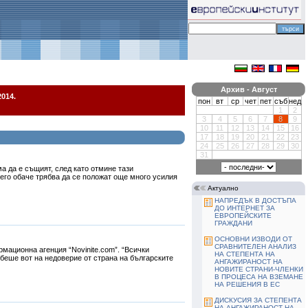
Архив - Август
014.
пон
вт
ср
чет
пет
съб
нед
1
2
3
4
5
6
7
8
9
10
11
12
13
14
15
16
17
18
19
20
21
22
23
24
25
26
27
28
29
30
31
 да е същият, след като отмине тази
него обаче трябва да се положат още много усилия
Актуално
НАПРЕДЪК В ДОСТЪПА
ДО ИНТЕРНЕТ ЗА
ЕВРОПЕЙСКИТЕ
ГРАЖДАНИ
ОСНОВНИ ИЗВОДИ ОТ
СРАВНИТЕЛЕН АНАЛИЗ
мационна агенция “Novinite.com”. “Всички
НА СТЕПЕНТА НА
 беше вот на недоверие от страна на българските
АНГАЖИРАНОСТ НА
НОВИТЕ СТРАНИ-ЧЛЕНКИ
В ПРОЦЕСА НА ВЗЕМАНЕ
НА РЕШЕНИЯ В ЕС
ДИСКУСИЯ ЗА СТЕПЕНТА
НА АНГАЖИРАНОСТ НА