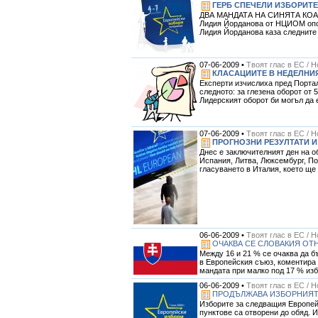
ГЕРБ СПЕЧЕЛИ ИЗБОРИТЕ
ДВА МАНДАТА НА СИНЯТА КОАЛИЦИ
Лидия Йорданова от НЦИОМ опов
Лидия Йорданова каза следните
07-06-2009 •
Твоят глас в ЕС / 
КЛАСАЦИИТЕ В НЕДЕЛНИ
Експерти изчислиха пред Портал
следното: за глезена оборот от 5
Лидерският оборот би могъл да е 
07-06-2009 •
Твоят глас в ЕС / 
ПРОГНОЗНИ РЕЗУЛТАТИ И
Днес е заключителният ден на о
Испания, Литва, Люксембург, П
гласуването в Италия, което ще 
06-06-2009 •
Твоят глас в ЕС / 
ОЧАКВА СЕ СЛОВАКИЯ ОТ
Между 16 и 21 % се очаква да б
в Европейския съюз, коментира 
мандата при малко под 17 % изб
06-06-2009 •
Твоят глас в ЕС / 
ПРОДЪЛЖАВА ИЗБОРНИЯТ 
Изборите за следващия Европейс
пунктове са отворени до обяд. 