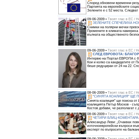
Според обновени временни резул
Партията на европейските социа
Зелените е с 52 места. Следват 
09-06-2009 •
Твоят глас в ЕС / 
ЗЕЛЕНИТЕ СПЕЧЕЛИХА НО
Снимки на полярни мечки превзе
Промените в климата намериха м
вълната на общественото безпок
09-06-2009 •
Твоят глас в ЕС / 
СЛЕД ЕВРОВОТА: БЛАГО
Интервю на Портал ЕВРОПА с бъл
Кои и колко са кандидатите от П
беше редуциран от 24 на 22. Спо
08-06-2009 •
Твоят глас в ЕС / 
"СИНЯТА КОАЛИЦИЯ" ЩЕ 
Синята коалиция" ще поиска от 
коалицията Петър Москов - съпр
Костов добави, че разполагат с д
08-06-2009 •
Твоят глас в ЕС / 
ЧЕТИРИ БЛИЦ-КОМЕНТАРА 
Александър Леви: „Очаквах пов
източноевропейски въпроси във 
експерт по въпросите на балкани
08-06-2009 •
Твоят глас в ЕС / 