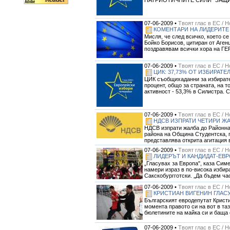
07-06-2009 •
Твоят глас в ЕС / 
КОМЕНТАРИ НА ЛИДЕРИТЕ
Мисля, че след всичко, което с
Бойко Борисов, цитиран от Агенц
поздравявам всички хора на ГЕРБ
07-06-2009 •
Твоят глас в ЕС / 
ЦИК: 37,73% ОТ ИЗБИРАТЕ
ЦИК съобщихаданни за избирател
процент, общо за страната, на т
активност - 53,3% в Силистра. С
07-06-2009 •
Твоят глас в ЕС / 
НДСВ ИЗПРАТИ ЧЕТИРИ Ж
НДСВ изпрати жалба до Районна
района на Община Студентска, п
представлява открита агитация в
07-06-2009 •
Твоят глас в ЕС / 
ЛИДЕРЪТ И КАНДИДАТ-ЕВР
„Гласувах за Европа", каза Сим
намери израз в по-висока избир
Сакскобургготски. „Да бъдем част
07-06-2009 •
Твоят глас в ЕС / 
КРИСТИАН ВИГЕНИН ГЛАСУ
Българският евродепутат Кристи
момента правото си на вот в та
бюлетините на майка си и баща с
07-06-2009 •
Твоят глас в ЕС / 