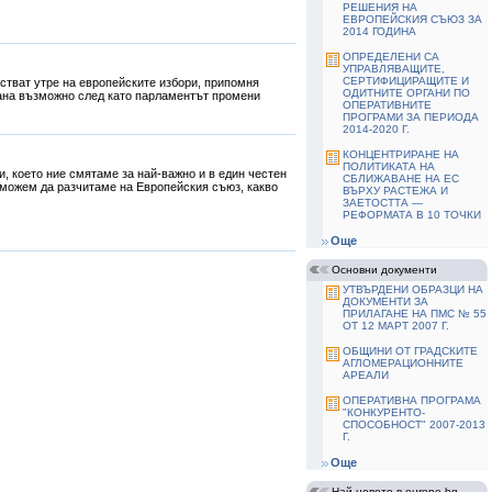
РЕШЕНИЯ НА
ЕВРОПЕЙСКИЯ СЪЮЗ ЗА
2014 ГОДИНА
ОПРЕДЕЛЕНИ СА
УПРАВЛЯВАЩИТЕ,
СЕРТИФИЦИРАЩИТЕ И
стват утре на европейските избори, припомня
ОДИТНИТЕ ОРГАНИ ПО
стана възможно след като парламентът промени
ОПЕРАТИВНИТЕ
ПРОГРАМИ ЗА ПЕРИОДА
2014-2020 Г.
КОНЦЕНТРИРАНЕ НА
ПОЛИТИКАТА НА
и, което ние смятаме за най-важно и в един честен
СБЛИЖАВАНЕ НА ЕС
ое можем да разчитаме на Европейския съюз, какво
ВЪРХУ РАСТЕЖА И
ЗАЕТОСТТА —
РЕФОРМАТА В 10 ТОЧКИ
Още
Основни документи
УТВЪРДЕНИ ОБРАЗЦИ НА
ДОКУМЕНТИ ЗА
ПРИЛАГАНЕ НА ПМС № 55
ОТ 12 МАРТ 2007 Г.
ОБЩИНИ ОТ ГРАДСКИТЕ
АГЛОМЕРАЦИОННИТЕ
АРЕАЛИ
ОПЕРАТИВНА ПРОГРАМА
"КОНКУРЕНТО-
СПОСОБНОСТ" 2007-2013
Г.
Още
Най-новото в europe.bg