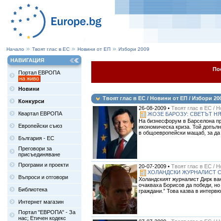
Начало
Твоят глас в ЕС
Новини от ЕП
Избори 2009
НАВИГАЦИЯ
По
Портал ЕВРОПА
на живо
Новини
Твоят глас в ЕС / Новини от ЕП / Избори 20
Конкурси
26-08-2009 •
Твоят глас в ЕС / 
Квартал ЕВРОПА
ЖОЗЕ БАРОЗУ: СВЕТЪТ НЯ
На бизнесфорум в Барселона пр
Европейски съюз
икономическа криза. Той допълн
в общоевропейски мащаб, за да 
България - ЕС
Преговори за
присъединяване
Програми и проекти
20-07-2009 •
Твоят глас в ЕС / 
ХОЛАНДСКИ ЖУРНАЛИСТ С
Въпроси и отговори
Холандският журналист Дирк ван
очакваха Борисов да победи, но
Библиотека
граждани.” Това казва в интервю 
Интернет магазин
Портал "ЕВРОПА" - За
нас; Етичен кодекс