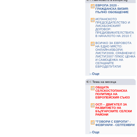
ЕВРОПА 2020 -
ГРАЖДАНСКА ВИЗИЯ:
ПЪЛНО ОБОБЩЕНИЕ
ИСПАНСКОТО
ПРЕДСЕДАТЕЛСТВО И
ЛИСАБОНСКИЯТ
ДОГОВОР:
ПРЕДИЗВИКАТЕЛСТВАТА
В НАЧАЛОТО НА 2010 Г.
ВСИЧКО ЗА ЕВРОВОТА
НА ЕДНО МЯСТО:
ОНЛАЙН-ИЗБОРИ;
ЛИСТИ'2009, СРАВНЕНИ С
ЛИСТИ'2007 ПЛЮС ЦЕНКА
И САМОЦЕНКА НА
СЕГАШНИТЕ
ЕВРОДЕПУТАТИ!
Още
Тема на месеца
ОБЩАТА
СЕЛСКОСТОПАНСКА
ПОЛИТИКА НА
ЕВРОПЕЙСКИЯ СЪЮЗ
ОСП – ДВИГАТЕЛ ЗА
РАЗВИТИЕТО НА
БЪЛГАРСКИТЕ СЕЛСКИ
РАЙОНИ
"ГОВОРИ С ЕВРОПА" -
ФЕВРУАРИ - СЕПТЕМВРИ
Още