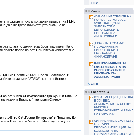
Още
Анкети
40% ОТ ЧИТАТЕЛИТЕ НА
ПОРТАЛ ЕВРОПА СЕ
вече, можеше и по-малко, заяви лидерът на ГЕРБ
ЧУВСТВАТ ДОБРЕ
аше да сме трета или четвърта сила, но аз
ЗАПОЗНАТИ С
ЕВРОПЕЙСКИТЕ
ПРОГРАМИ ЗА
ФИНАНСИРАНЕ
„ЕВРОПА В СОФИЯ”:
 разполагат с данните за броя гласували. Като
ГРАЖДАНИТЕ И
ли своето право на вот. Най-висока избирателна
ЕВРОПЕЙСКИТЕ
ПРОГРАМИ ЗА
ФИНАНСИРАНЕ
ВАШЕТО МНЕНИЕ ЗА
ЕФЕКТИВНОСТТА НА
ИНСПЕКТОРАТИТЕ В
ЦЕНТРАЛНАТА
на НДСВ в София 23 МИР Паола Недялкова. В
АДМИНИСТРАЦИЯ
мобили с надписи "АТАКА", което действие
Още
Предстоящо
т се осъзнава от българските граждани и това ще
КОНФЕРЕНЦИЯ: „ЕВРОПА
са написани в Брюксел", напомни Симеон
В ХХІ ВЕК:
ДЕМОКРАЦИЯТА СРЕЩУ
РАСИЗМА,
КСЕНОФОБИЯТА И ЕЗИКА
НА ОМРАЗАТА“
ия в 143-то ОУ „Георги Бенковски” в Подуяне. До
СИРИЙСКИТЕ БЕЖАНЦИ В
син на Кристиан и Милена - Йоан пусна в урната
БЪЛГАРИЯ —
ПРЕСКОНФЕРЕНЦИЯ НА
КОМИСИЯТА ПО
ГРАЖДАНСКИ СВОБОДИ,