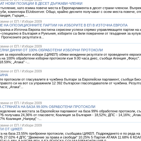
АТ НОВИ ПОЗИЦИИ В ДЕСЕТ ДЪРЖАВИ-ЧЛЕНКИ
стъпление, като взима повече места в Европарламента в десет страни-членски. Въпрек
губи, коментира EUobserver. Общо, крайно десните получават с осем места повече, от
андия, Гърция,...
Новини от ЕП / Избори 2009
Е НА ОПОЗИЦИОННИТЕ ПАРТИИ НА ИЗБОРИТЕ В ЕП В ИЗТОЧНА ЕВРОПА
трална и Източна Европа постигна сериозни успeхи спрямо управляващите партии на 
о-специално в България и Румъния, изборите са били помрачени от твърдения за купув
Прогнозните резултати в...
Новини от ЕП / Избори 2009
ЕЛНИ ДАННИ ОТ 100% ОБРАБОТЕНИ ИЗБОРНИ ПРОТОКОЛИ
я за европейските избори (ЦИКЕП) обяви междинни резултати от проведените евроизбо
а на 100% обработени изборни протоколи към 9.00 часа днес, съобщи Агенция „Фокус". 
8.59%; „Атака" -...
Новини от ЕП / Избори 2009
БИНА
е протоколи от гласувалите в чужбина българи за Европейски парламент, съобщи Бисе
правото си на вот са упражнили 12 392 български гласоподаватели от чужбина. Резулта
аса; „Атака"...
Новини от ЕП / Избори 2009
 СТРАНАТА НА БАЗА 99.00% ОБРАБОТЕНИ ПРОТОКОЛИ
пределение на местата за Европейски парламент на база 99% обработене протоколи, 
РБ получава 24,36% от гласовете; Коалиция за България - 18,52%; ДПС - 14,16%; „Атака
7% Коалиция „Напред" -...
Новини от ЕП / Избори 2009
ТИ ОТ ЦИКЕП
а на база 23.55% преброени протоколи, съобщава ЦИКЕП. Подреждането е по реда на б
РБ 27.02% 4 ДПС "Движение за права и свободи" 10.25% 5 Партия АТАКА 11.68% 6
А" 0.48% 8 НДСВ8.85% 9 БЪЛГАРСКА СОЦИАЛДЕМОКРАЦИЯ 0.