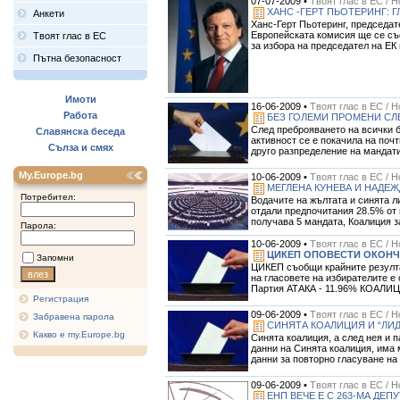
07-07-2009 •
Твоят глас в ЕС / 
ХАНС -ГЕРТ ПЬОТЕРИНГ: 
Анкети
Ханс-Герт Пьотеринг, председат
Европейската комисия ще се със
Твоят глас в ЕС
за избора на председател на ЕК 
Пътна безопасност
Имоти
16-06-2009 •
Твоят глас в ЕС / 
Работа
БЕЗ ГОЛЕМИ ПРОМЕНИ СЛЕ
След преброяването на всички б
Славянска беседа
активност се е покачила на поч
Сълза и смях
друго разпределение на мандатит
My.Europe.bg
10-06-2009 •
Твоят глас в ЕС / 
МЕГЛЕНА КУНЕВА И НАДЕЖ
Потребител:
Водачите на жълтата и синята 
отдали предпочитания 28.5% от 
получава 5 мандата, Коалиция за
Парола:
10-06-2009 •
Твоят глас в ЕС / 
ЦИКЕП ОПОВЕСТИ ОКОНЧА
Запомни
ЦИКЕП съобщи крайните резулта
на гласовете на избирателите е
Партия АТАКА - 11.96% КОАЛИЦ
Регистрация
09-06-2009 •
Твоят глас в ЕС / 
Забравена парола
СИНЯТА КОАЛИЦИЯ И “ЛИД
Какво е my.Europe.bg
Синята коалиция, а след нея и 
данни на Синята коалиция, има 
данни за повторно гласуване на н
09-06-2009 •
Твоят глас в ЕС / 
ЕНП ВЕЧЕ Е С 263-МА ДЕП