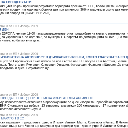
 ЗА ЕВРОДЕПУТАТИ
Я! Първи прогнозни резултати: бариерата прескачат ГЕРБ, Коалиция за България, 
ести проценти в края на изборния ден при активност 36% и гласували около два мили
 данни според НЦИОМ: ГЕРБ 26.5,...
Новини от ЕП / Избори 2009
Я ДЕН
 ЕВРОПА, че към 19.00 часа разпределението на продажбите на книги, съответно на п
, за украинеца 4, за обръча 3, за бункера 1. Оборотът на демокрацията би бил 1, но мо
нулев, но би могъл и да е...
Новини от ЕП / Избори 2009
 ИЗБИРАТЕЛНА АКТИВНОСТ В ДЪРЖАВИТЕ-ЧЛЕНКИ, КОИТО ГЛАСУВАТ ЗА ЕП Д
бщите за Европейския съюз избори за нов състав на ЕП. Гласува се в Австрия, Белгия,
олша, Португалия, Румъния, Словения, Унгария, Финландия, Франция и Швеция. До сно
продължи и днес. Резултатите ще...
Новини от ЕП / Избори 2009
НОВО ДА Е РЕКОРДЬОР ПО НИСКА ИЗБИРАТЕЛНА АКТИВНОСТ
ъде избирателната активност в провеждащите се днес избори за Европейски парламент
БНР. Словаците ще избират 13 евродепутата между 200 кандидата от 17 политически 
ирателна активност: Скучна...
Новини от ЕП / Избори 2009
МАРАТОН В ЕС
ки парламент продължават днес в Италия, Латвия, Малта, Словакия и Кипър. В Чехия,
Италия също като Чехия ще гласува в два поредни дне - днес и утре. В Латвия и Кипър