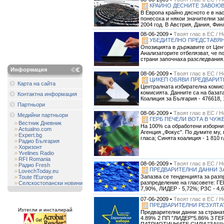
КРАЙНО ДЕСНИТЕ ЗАВОЮВ
В Европа крайно дясното е в на
понесоха и някои значителни за
2004 год. В Австрия, Дания, Финл
08-06-2009 •
Твоят глас в ЕС / 
УБЕДИТЕЛНО ПРЕДСТАВЯН
Опозицията в държавите от Цен
Анализаторите отбелязват, че п
страни започнаха разследвания. 
Информация
08-06-2009 •
Твоят глас в ЕС / 
ЦИКЕП ОБЯВИ ПРЕДВАРИТ
Карта на сайта
Централната избирателна комиси
комисията. Данните са на базат
Контактна информация
Коалиция за България - 476618, 1
Партньори
08-06-2009 •
Твоят глас в ЕС / 
Медийни партньори
ГЕРБ ПЕЧЕЛИ ВОТА В ЧУЖ
Вестник Дневник
На 100% са обработени изборнит
Actualno.com
Агенция „Фокус". По думите му, 
Expert.bg
гласа; Синята коалиция - 1 810 гл
Радио България
Хоризонт
Yvelines Radio
RFI Romania
08-06-2009 •
Твоят глас в ЕС / 
Радио Fresh
ПРЕДВАРИТЕЛНИ ДАННИ ЗА
LovechToday.eu
Запазва се тенденцията за раз
Toute l'Europe
разпределение на гласовете: ГЕ
Селскостопански новини
7,90%, ЛИДЕР - 5,72%; РЗС - 4,6
07-06-2009 •
Твоят глас в ЕС / 
ПРЕДВАРИТЕЛНИ РЕЗУЛТА
Изтегли и инсталирай
Предварителни данни за странат
4.89% 2 ПП "ЛИДЕР"5.86% 3 ГЕ
ПАТРИОТИЧНИТЕ СИЛИ "ЗАЩИТ