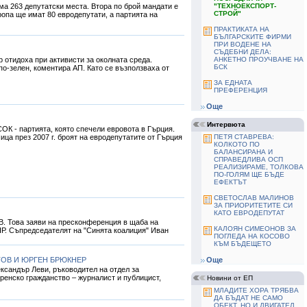
а 263 депутатски места. Втора по брой мандати е
"TЕХНОЕКСПОРТ-
СТРОЙ"
опа ще имат 80 евродепутати, а партията на
ПРАКТИКАТА НА
БЪЛГАРСКИТЕ ФИРМИ
ПРИ ВОДЕНЕ НА
СЪДЕБНИ ДЕЛА:
 отидоха при активисти за околната среда.
АНКЕТНО ПРОУЧВАНЕ НА
БСК
о-зелен, коментира АП. Като се възползваха от
ЗА ЕДНАТА
ПРЕФЕРЕНЦИЯ
Още
Интервюта
ОК - партията, която спечели евровота в Гърция.
ица през 2007 г. броят на евродепутатите от Гърция
ПЕТЯ СТАВРЕВА:
КОЛКОТО ПО
БАЛАНСИРАНА И
СПРАВЕДЛИВА ОСП
РЕАЛИЗИРАМЕ, ТОЛКОВА
ПО-ГОЛЯМ ЩЕ БЪДЕ
ЕФЕКТЪТ
СВЕТОСЛАВ МАЛИНОВ
ЗА ПРИОРИТЕТИТЕ СИ
КАТО ЕВРОДЕПУТАТ
В. Това заяви на пресконференция в щаба на
КАЛОЯН СИМЕОНОВ ЗА
НР. Съпредседателят на "Синята коалиция" Иван
ПОГЛЕДА НА КОСОВО
КЪМ БЪДЕЩЕТО
ТОВ И ЮРГЕН БРЮКНЕР
Още
сандър Леви, ръководител на отдел за
ренско гражданство – журналист и публицист,
Новини от ЕП
МЛАДИТЕ ХОРА ТРЯБВА
ДА БЪДАТ НЕ САМО
ОБЕКТ, НО И ДВИГАТЕЛ