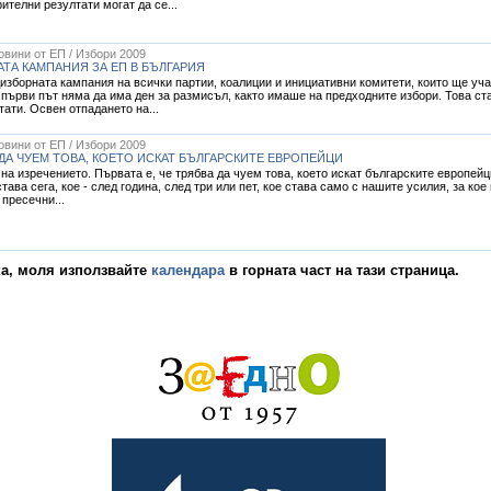
ителни резултати могат да се...
Новини от ЕП / Избори 2009
ТА КАМПАНИЯ ЗА ЕП В БЪЛГАРИЯ
зборната кампания на всички партии, коалиции и инициативни комитети, които ще уча
а първи път няма да има ден за размисъл, както имаше на предходните избори. Това 
ати. Освен отпадането на...
Новини от ЕП / Избори 2009
 ДА ЧУЕМ ТОВА, КОЕТО ИСКАТ БЪЛГАРСКИТЕ ЕВРОПЕЙЦИ
 на изречението. Първата е, че трябва да чуем това, което искат българските европейц
става сега, кое - след година, след три или пет, кое става само с нашите усилия, за к
 пресечни...
ка, моля използвайте
календара
в горната част на тази страница.