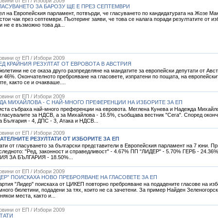
Новини от ЕП / Избори 2009
ГЛАСУВАНЕТО ЗА БАРОЗУ ЩЕ Е ПРЕЗ СЕПТЕМВРИ
ел на Европейския парламент, потвърди, че гласуването по кандидатурата на Жозе Ма
тои чак през септември. Пьотеринг заяви, че това се налага поради резултатите от и
и не е възможно това да...
Новини от ЕП / Избори 2009
Д КРАЙНИЯ РЕЗУЛТАТ ОТ ЕВРОВОТА В АВСТРИЯ
юлетини не се оказа друго разпределяне на мандатите за европейски депутати от Авс
ти 46%. Окончателното преброяване на гласовете, изпратени по пощата, на европейски
е, както се и очакваше....
Новини от ЕП / Избори 2009
ДА МИХАЙЛОВА - С НАЙ-МНОГО ПРЕФЕРЕНЦИИ НА ИЗБОРИТЕ ЗА ЕП
листа събраха най-много преференции на евровота. Меглена Кунева и Надежда Михайло
гласувалите за НДСВ, а за Михайлова - 16.5%, съобщава вестник "Сега". Според оконч
 България - 4, ДПС - 3, Атака и НДСВ...
Новини от ЕП / Избори 2009
ТЕЛНИТЕ РЕЗУЛТАТИ ОТ ИЗБОРИТЕ ЗА ЕП
ти от гласуването за български представители в Европейския парламент на 7 юни. Пр
 следното: "Ред, законност и справедливост" - 4.67% ПП "ЛИДЕР" - 5.70% ГЕРБ - 24.36
ИЯ ЗА БЪЛГАРИЯ - 18.50%...
Новини от ЕП / Избори 2009
ЕР” ПОИСКАХА НОВО ПРЕБРОЯВАНЕ НА ГЛАСОВЕТЕ ЗА ЕП
партия "Лидер" поискаха от ЦИКЕП повторно преброяване на подадените гласове на из
много бюлетини, подадени за тях, които не са зачетени. За пример Найден Зеленогорс
якои места, както и...
Новини от ЕП / Избори 2009
УТАТИ