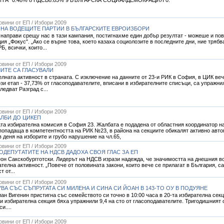
Новини от ЕП / Избори 2009
 НА ВОДЕЩИТЕ ПАРТИИ В БЪЛГАРСКИТЕ ЕВРОИЗБОРИ
е направи срещу нас в тази кампания, постигнахме един добър резултат - можеше и по
ия „Фокус". „Ако се върне това, което казаха социолозите в последните дни, ние трябв
, всички, които...
Новини от ЕП / Избори 2009
ЛИТЕ СА ГЛАСУВАЛИ
ната активност в страната. С изключение на данните от 23-и РИК в София, в ЦИК вече
ози етап - 37,73% от гласоподавателите, вписани в избирателните списъци, са упражни
ледват Разград с...
Новини от ЕП / Избори 2009
АЛБИ ДО ЦИКЕП
та избирателна комисия в София 23. Жалбата е подадена от областния координатор 
опадаща в компетентността на РИК №23, в района на секциите обикалят активно авто
 деня на изборите и грубо нарушение на чл.65,
Новини от ЕП / Избори 2009
ОДЕПУТАТИТЕ НА НДСВ ДАДОХА СВОЯ ГЛАС ЗА ЕП
еон Сакскобургготски. Лидерът на НДСВ изрази надежда, че значимостта на днешния во
ателна активност. „Повече от половината закони, които вече се прилагат в България, 
 от...
Новини от ЕП / Избори 2009
ВА СЪС СЪПРУГАТА СИ МИЛЕНА И СИНА СИ ЙОАН В 143-ТО ОУ В ПОДУЯНЕ
ан Вигенин пристигна със семейството си точно в 10:00 часа в 20-та избирателна секц
зи избирателна секция бяха упражнили 9,4 на сто от гласоподавателите. Тригодишният 
и....
Новини от ЕП / Избори 2009