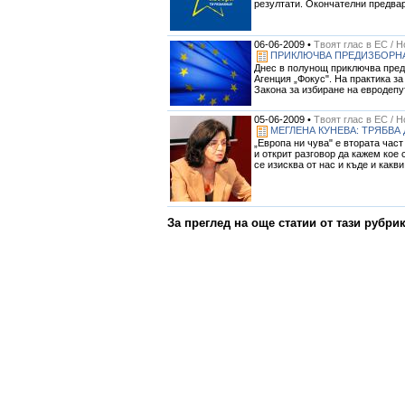
резултати. Окончателни предвар
06-06-2009 •
Твоят глас в ЕС / 
ПРИКЛЮЧВА ПРЕДИЗБОРНА
Днес в полунощ приключва преди
Агенция „Фокус". На практика з
Закона за избиране на евродепут
05-06-2009 •
Твоят глас в ЕС / 
МЕГЛЕНА КУНЕВА: ТРЯБВА
„Европа ни чува" е втората част
и открит разговор да кажем кое 
се изисква от нас и къде и какви
За преглед на още статии от тази рубри