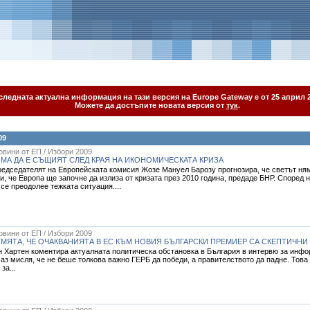
следната актуална информация на тази версия на Europe Gateway е от 25 април 2
Можете да достъпите новата версия от
тук
.
09
Новини от ЕП / Избори 2009
МА ДА Е СЪЩИЯТ СЛЕД КРАЯ НА ИКОНОМИЧЕСКАТА КРИЗА
едседателят на Европейската комисия Жозе Мануел Барозу прогнозира, че светът няма
и, че Европа ще започне да излиза от кризата през 2010 година, предаде БНР. Според 
се преодолее тежката ситуация....
Новини от ЕП / Избори 2009
МЯТА, ЧЕ ОЧАКВАНИЯТА В ЕС КЪМ НОВИЯ БЪЛГАРСКИ ПРЕМИЕР СА СКЕПТИЧНИ
 Хартен коментира актуалната политическа обстановка в България в интервю за инфор
 аз мисля, че не беше толкова важно ГЕРБ да победи, а правителството да падне. Това
за...