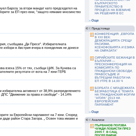
БЪЛГАРСКОТО
ПРАВИТЕЛСТВО В
нуел Барозу за втори мандат като председател на
ПРОЦЕСА НА ВЗЕМАНЕ
зборите за ЕП през юни, "защото нямаме мнозинство
НА РЕШЕНИЯ В ЕС
Още
Предстоящо
КОНФЕРЕНЦИЯ: „ЕВРОПА
В ХХІ ВЕК:
ДЕМОКРАЦИЯТА СРЕЩУ
трия, съобщава „Ди Пресе". Избирателната
РАСИЗМА,
КСЕНОФОБИЯТА И ЕЗИКА
те избори в Австрия вчера в понеделник не донесе
НА ОМРАЗАТА“
СИРИЙСКИТЕ БЕЖАНЦИ В
БЪЛГАРИЯ —
ПРЕСКОНФЕРЕНЦИЯ НА
КОМИСИЯТА ПО
ва взеха 15% от тях, съобщи ЦИК. За Кунева са
ГРАЖДАНСКИ СВОБОДИ,
ателните резултати от вота на 7 юни ГЕРБ
ПРАВОСЪДИЕ И
ВЪТРЕШНИ РАБОТИ НА
ЕП УТРЕ В 14,00 Ч
БОРБАТА С МЛАДЕЖКАТА
и избирателна активност от 38,9% разпределението
БЕЗРАБОТИЦА Е ТЕМАТА
% ДПС "Движение за права и свободи" - 14.14%
НА ГРАЖДАНСКИЯ ФОРУМ
"АГОРА" 2013 НА
ЕВРОПЕЙСКИЯ
ПАРЛАМЕНТ
Още
борите за Европейски парламент на 7 юни. Според
ки даде район Стара Загора. „ Освен това имаме и
Анализи
ПЪРВАНОВ ПОЛЗВА
ЧУЖДИ ЛОБИСТИ ПРЕЗ
2005 Г. В САЩ,
ПОСРЕДНИЧИ