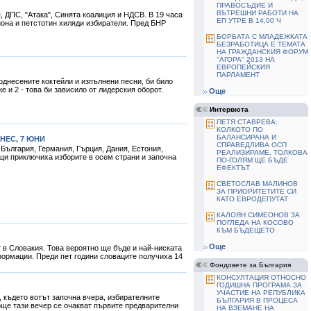
ПРАВОСЪДИЕ И
ВЪТРЕШНИ РАБОТИ НА
ДПС, "Атака", Синята коалиция и НДСВ. В 19 часа
ЕП УТРЕ В 14,00 Ч
она и петстотин хиляди избиратели. Пред БНР
БОРБАТА С МЛАДЕЖКАТА
БЕЗРАБОТИЦА Е ТЕМАТА
НА ГРАЖДАНСКИЯ ФОРУМ
"АГОРА" 2013 НА
ЕВРОПЕЙСКИЯ
ПАРЛАМЕНТ
однесените коктейли и изпълнени песни, би било
же и 2 - това би зависило от лидерския оборот.
Още
Интервюта
ПЕТЯ СТАВРЕВА:
КОЛКОТО ПО
БАЛАНСИРАНА И
НЕС, 7 ЮНИ
СПРАВЕДЛИВА ОСП
 България, Германия, Гърция, Дания, Естония,
РЕАЛИЗИРАМЕ, ТОЛКОВА
щи приключиха изборите в осем страни и започна
ПО-ГОЛЯМ ЩЕ БЪДЕ
ЕФЕКТЪТ
СВЕТОСЛАВ МАЛИНОВ
ЗА ПРИОРИТЕТИТЕ СИ
КАТО ЕВРОДЕПУТАТ
КАЛОЯН СИМЕОНОВ ЗА
ПОГЛЕДА НА КОСОВО
КЪМ БЪДЕЩЕТО
Още
 в Словакия. Това вероятно ще бъде и най-ниската
формации. Преди пет години словаците получиха 14
Фондовете за България
КОНСУЛТАЦИЯ ОТНОСНО
ГОДИШНА ПРОГРАМА ЗА
УЧАСТИЕ НА РЕПУБЛИКА
 където вотът започна вчера, избирателните
БЪЛГАРИЯ В ПРОЦЕСА
 още тази вечер се очакват първите предварителни
НА ВЗЕМАНЕ НА