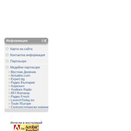
Информация
Карта на сайта
Контактна информация
Партньори
Медийни партньори
Вестник Дневник
Actualno.com
Expert.bg
Радио България
Хоризонт
Yvelines Radio
RFI Romania
Радио Fresh
LovechToday.eu
Toute l'Europe
Селскостопански новини
Изтегли и инсталирай