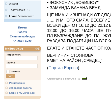
• ФОКУСНИК „БОБИШОУ"
Анкети
• ЗАМУНДА БАНАНА БЕНД
Твоят глас в ЕС
ЩЕ ИМА И ИЗНЕНАДИ ОТ ДЯДО
Пътна безопасност
...... И МНОГО СМЯХ, ВЕСЕЛИЕ
ВСЕКИ ДЕН ОТ 16.12 ДО 22.12
Имоти
12,00 ДО 16,00 ЧАСА ЩЕ 
Работа
ПЛ.ВЪЗРАЖДАНЕ ДО ПЛ. ЖУ
Славянска беседа
РАЗДАВА ПОДАРЪЦИ НА ВСЯКО
Сълза и смях
ЕЛАТЕ И СТАНЕТЕ ЧАСТ ОТ КО
My.Europe.bg
ВЕРГИНИЯ СТОЯНОВА
Потребител:
КМЕТ НА РАЙОН „СРЕДЕЦ"
Парола:
(
Портал Европа
)
Запомни
Страницата е достъпна на:
Регистрация
Забравена парола
Какво е my.Europe.bg