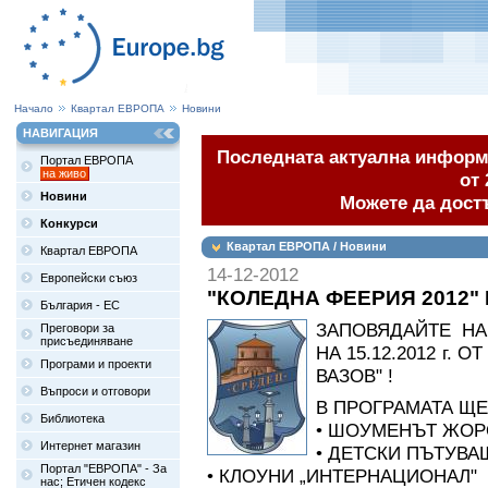
Начало
Квартал ЕВРОПА
Новини
НАВИГАЦИЯ
Последната актуална информа
Портал ЕВРОПА
на живо
от 
Новини
Можете да дост
Конкурси
Квартал ЕВРОПА / Новини
Квартал ЕВРОПА
14-12-2012
Европейски съюз
"КОЛЕДНА ФЕЕРИЯ 2012"
България - ЕС
ЗАПОВЯДАЙТЕ НА
Преговори за
присъединяване
НА 15.12.2012 г. 
Програми и проекти
ВАЗОВ" !
Въпроси и отговори
В ПРОГРАМАТА ЩЕ
Библиотека
• ШОУМЕНЪТ ЖОР
Интернет магазин
• ДЕТСКИ ПЪТУВА
Портал "ЕВРОПА" - За
• КЛОУНИ „ИНТЕРНАЦИОНАЛ"
нас; Етичен кодекс