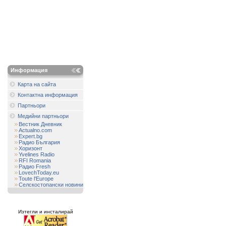
Информация
Карта на сайта
Контактна информация
Партньори
Медийни партньори
Вестник Дневник
Actualno.com
Expert.bg
Радио България
Хоризонт
Yvelines Radio
RFI Romania
Радио Fresh
LovechToday.eu
Toute l'Europe
Селскостопански новини
Изтегли и инсталирай