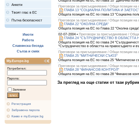
Общата позиция на ЕС по глава 10 "Данъчна полити
Анкети
Преговори за присъединяване / Общи позиции на 
ГЛАВА 13 "СОЦИАЛНА ПОЛИТИКА И ЗАЕТОС
Твоят глас в ЕС
Общата позиция на ЕС по глава 13 "Социална полити
Пътна безопасност
Преговори за присъединяване / Общи позиции на 
ГЛАВА 22 "ОКОЛНА СРЕДА"
Общата позиция на ЕС по Глава 22 "Околна среда"е
02-07-2004 •
Преговори за присъединяване / Общи
Имоти
ГЛАВА 24 "СЪТРУДНИЧЕСТВО В ОБЛАСТТА
Работа
Общата позиция на ЕС по глава 24 "Сътрудничество
Славянска беседа
"Сътрудничество в областта на правосъдието и в
Сълза и смях
Преговори за присъединяване / Общи позиции на 
ГЛАВА 25 "МИТНИЧЕСКИ СЪЮЗ"
Общата позиция на ЕС по глава 25 "Митнически съю
My.Europe.bg
Преговори за присъединяване / Общи позиции на 
Потребител:
ГЛАВА 28 "ФИНАНСОВ КОНТРОЛ"
Общата позиция на ЕС по глава 28 "Финансов контр
Парола:
За преглед на още статии от тази рубри
Запомни
Регистрация
Забравена парола
Какво е my.Europe.bg