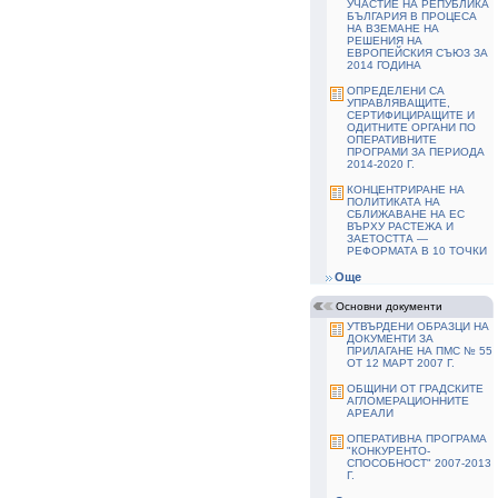
УЧАСТИЕ НА РЕПУБЛИКА
БЪЛГАРИЯ В ПРОЦЕСА
НА ВЗЕМАНЕ НА
РЕШЕНИЯ НА
ЕВРОПЕЙСКИЯ СЪЮЗ ЗА
2014 ГОДИНА
ОПРЕДЕЛЕНИ СА
УПРАВЛЯВАЩИТЕ,
СЕРТИФИЦИРАЩИТЕ И
ОДИТНИТЕ ОРГАНИ ПО
ОПЕРАТИВНИТЕ
ПРОГРАМИ ЗА ПЕРИОДА
2014-2020 Г.
КОНЦЕНТРИРАНЕ НА
ПОЛИТИКАТА НА
СБЛИЖАВАНЕ НА ЕС
ВЪРХУ РАСТЕЖА И
ЗАЕТОСТТА —
РЕФОРМАТА В 10 ТОЧКИ
Още
Основни документи
УТВЪРДЕНИ ОБРАЗЦИ НА
ДОКУМЕНТИ ЗА
ПРИЛАГАНЕ НА ПМС № 55
ОТ 12 МАРТ 2007 Г.
ОБЩИНИ ОТ ГРАДСКИТЕ
АГЛОМЕРАЦИОННИТЕ
АРЕАЛИ
ОПЕРАТИВНА ПРОГРАМА
"КОНКУРЕНТО-
СПОСОБНОСТ" 2007-2013
Г.