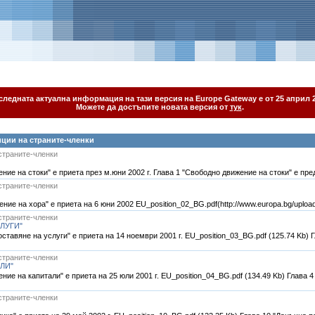
следната актуална информация на тази версия на Europe Gateway е от 25 април 2
Можете да достъпите новата версия от
тук
.
ции на страните-членки
страните-членки
ие на стоки" е приета през м.юни 2002 г. Глава 1 "Свободно движение на стоки" е пред
страните-членки
ие на хора" е приета на 6 юни 2002 EU_position_02_BG.pdf(http://www.europa.bg/upload
страните-членки
ЛУГИ"
тавяне на услуги" е приета на 14 ноември 2001 г. EU_position_03_BG.pdf (125.74 Kb) 
страните-членки
ЛИ"
ие на капитали" е приета на 25 юли 2001 г. EU_position_04_BG.pdf (134.49 Kb) Глава 
страните-членки