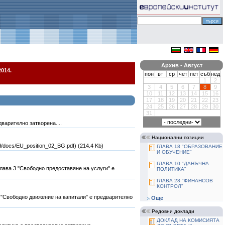
Архив - Август
014.
пон
вт
ср
чет
пет
съб
нед
1
2
3
4
5
6
7
8
9
10
11
12
13
14
15
16
17
18
19
20
21
22
23
24
25
26
27
28
29
30
31
варително затворена....
Национални позиции
/docs/EU_position_02_BG.pdf) (214.4 Kb)
ГЛАВА 18 "ОБРАЗОВАНИЕ
И ОБУЧЕНИЕ"
ГЛАВА 10 "ДАНЪЧНА
Глава 3 "Свободно предоставяне на услуги" е
ПОЛИТИКА"
ГЛАВА 28 "ФИНАНСОВ
КОНТРОЛ"
4 "Свободно движение на капитали" е предварително
Още
Редовни доклади
ДОКЛАД НА КОМИСИЯТА