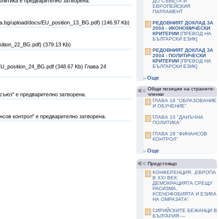
политика е предварително затворена.
ДО СЪВЕТА И
ЕВРОПЕЙСКИЯ
ПАРЛАМЕНТ
a.bg/upload/docs/EU_position_13_BG.pdf) (146.97 Kb)
РЕДОВНИЯТ ДОКЛАД ЗА
2004 - ИКОНОМИЧЕСКИ
КРИТЕРИИ
[ПРЕВОД НА
БЪЛГАРСКИ ЕЗИК]
ition_22_BG.pdf) (379.13 Kb)
РЕДОВНИЯТ ДОКЛАД ЗА
2004 - ПОЛИТИЧЕСКИ
КРИТЕРИИ
[ПРЕВОД НА
U_position_24_BG.pdf (348.67 Kb) Глава 24
БЪЛГАРСКИ ЕЗИК]
Още
Общи позиции на страните-
 съюз" е предварително затворена.
членки
ГЛАВА 18 "ОБРАЗОВАНИЕ
И ОБУЧЕНИЕ"
ансов контрол" е предварително затворена.
ГЛАВА 10 "ДАНЪЧНА
ПОЛИТИКА"
ГЛАВА 28 "ФИНАНСОВ
КОНТРОЛ"
Още
Предстоящо
КОНФЕРЕНЦИЯ: „ЕВРОПА
В ХХІ ВЕК:
ДЕМОКРАЦИЯТА СРЕЩУ
РАСИЗМА,
КСЕНОФОБИЯТА И ЕЗИКА
НА ОМРАЗАТА“
СИРИЙСКИТЕ БЕЖАНЦИ В
БЪЛГАРИЯ —