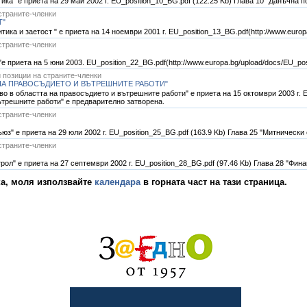
ка" е приета на 29 май 2002 г. EU_position_10_BG.pdf (122.25 Kb) Глава 10 "Данъчна 
страните-членки
Т"
ка и заетост " е приета на 14 ноември 2001 г. EU_position_13_BG.pdf(http://www.europ
страните-членки
 приета на 5 юни 2003. EU_position_22_BG.pdf(http://www.europa.bg/upload/docs/EU_pos
 позиции на страните-членки
 НА ПРАВОСЪДИЕТО И ВЪТРЕШНИТЕ РАБОТИ"
 в областта на правосъдието и вътрешните работи" е приета на 15 октомври 2003 г. E
ътрешните работи" е предварително затворена.
страните-членки
з" е приета на 29 юли 2002 г. EU_position_25_BG.pdf (163.9 Kb) Глава 25 "Митнически
страните-членки
ол" е приета на 27 септември 2002 г. EU_position_28_BG.pdf (97.46 Kb) Глава 28 "Фин
ка, моля използвайте
календара
в горната част на тази страница.