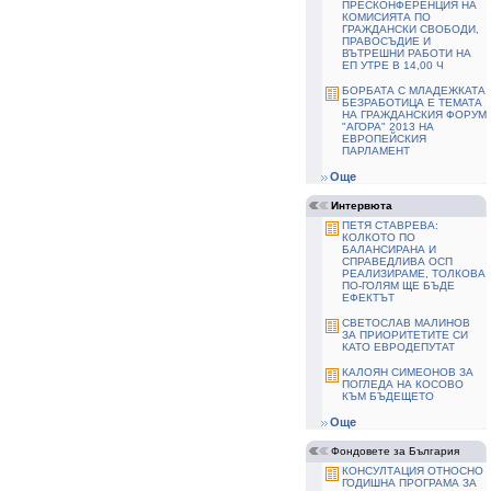
ПРЕСКОНФЕРЕНЦИЯ НА
КОМИСИЯТА ПО
ГРАЖДАНСКИ СВОБОДИ,
ПРАВОСЪДИЕ И
ВЪТРЕШНИ РАБОТИ НА
ЕП УТРЕ В 14,00 Ч
БОРБАТА С МЛАДЕЖКАТА
БЕЗРАБОТИЦА Е ТЕМАТА
НА ГРАЖДАНСКИЯ ФОРУМ
"АГОРА" 2013 НА
ЕВРОПЕЙСКИЯ
ПАРЛАМЕНТ
Още
Интервюта
ПЕТЯ СТАВРЕВА:
КОЛКОТО ПО
БАЛАНСИРАНА И
СПРАВЕДЛИВА ОСП
РЕАЛИЗИРАМЕ, ТОЛКОВА
ПО-ГОЛЯМ ЩЕ БЪДЕ
ЕФЕКТЪТ
СВЕТОСЛАВ МАЛИНОВ
ЗА ПРИОРИТЕТИТЕ СИ
КАТО ЕВРОДЕПУТАТ
КАЛОЯН СИМЕОНОВ ЗА
ПОГЛЕДА НА КОСОВО
КЪМ БЪДЕЩЕТО
Още
Фондовете за България
КОНСУЛТАЦИЯ ОТНОСНО
ГОДИШНА ПРОГРАМА ЗА