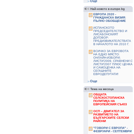
Още
Най-новото в europe.bg
ЕВРОПА 2020 -
ГРАЖДАНСКА ВИЗИЯ:
ПЪЛНО ОБОБЩЕНИЕ
ИСПАНСКОТО
ПРЕДСЕДАТЕЛСТВО И
ЛИСАБОНСКИЯТ
ДОГОВОР:
ПРЕДИЗВИКАТЕЛСТВАТА
В НАЧАЛОТО НА 2010 Г.
ВСИЧКО ЗА ЕВРОВОТА
НА ЕДНО МЯСТО:
ОНЛАЙН-ИЗБОРИ;
ЛИСТИ'2009, СРАВНЕНИ С
ЛИСТИ'2007 ПЛЮС ЦЕНКА
И САМОЦЕНКА НА
СЕГАШНИТЕ
ЕВРОДЕПУТАТИ!
Още
Тема на месеца
ОБЩАТА
СЕЛСКОСТОПАНСКА
ПОЛИТИКА НА
ЕВРОПЕЙСКИЯ СЪЮЗ
ОСП – ДВИГАТЕЛ ЗА
РАЗВИТИЕТО НА
БЪЛГАРСКИТЕ СЕЛСКИ
РАЙОНИ
"ГОВОРИ С ЕВРОПА" -
ФЕВРУАРИ - СЕПТЕМВРИ