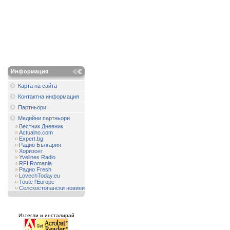
Информация
Карта на сайта
Контактна информация
Партньори
Медийни партньори
Вестник Дневник
Actualno.com
Expert.bg
Радио България
Хоризонт
Yvelines Radio
RFI Romania
Радио Fresh
LovechToday.eu
Toute l'Europe
Селскостопански новини
Изтегли и инсталирай