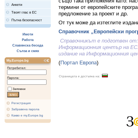
също така приложения като: нас
Анкети
термини от европейските програ
Твоят глас в ЕС
предложение за проект и др.
Пътна безопасност
От тук може да изтеглите издан
Справочник „Европейски прогр
Имоти
Справочникът е подготвен от: 
Работа
Славянска беседа
Информационния център на ЕС: 
Сълза и смях
издание на Информационния це
My.Europe.bg
(
Портал Европа
)
Потребител:
Страницата е достъпна на:
Парола:
Запомни
Регистрация
Забравена парола
Какво е my.Europe.bg