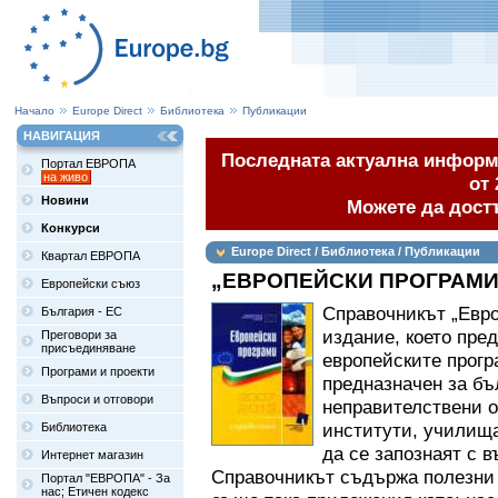
Начало
Europe Direct
Библиотека
Публикации
НАВИГАЦИЯ
Последната актуална информа
Портал ЕВРОПА
на живо
от 
Новини
Можете да дост
Конкурси
Europe Direct / Библиотека / Публикации
Квартал ЕВРОПА
„ЕВРОПЕЙСКИ ПРОГРАМИ 2
Европейски съюз
Справочникът „Евро
България - ЕС
издание, което пре
Преговори за
присъединяване
европейските програ
Програми и проекти
предназначен за бъ
Въпроси и отговори
неправителствени о
институти, училища
Библиотека
да се запознаят с в
Интернет магазин
Справочникът съдържа полезни 
Портал "ЕВРОПА" - За
нас; Етичен кодекс