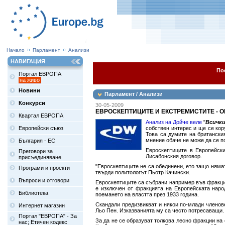
Начало
Парламент
Анализи
НАВИГАЦИЯ
По
Портал ЕВРОПА
на живо
Новини
Парламент / Анализи
Конкурси
30-05-2009
ЕВРОСКЕПТИЦИТЕ И ЕКСТРЕМИСТИТЕ - 
Квартал ЕВРОПА
Анализ на Дойче веле
"
Всичк
Европейски съюз
собствен интерес и ще се кор
Това са думите на британски
мнение обаче не може да се п
България - ЕС
Евроскептиците в Европейск
Преговори за
Лисабонския договор.
присъединяване
"Евроскептиците не са обединени, ето защо няма
Програми и проекти
твърди политологът Пьотр Качински.
Въпроси и отговори
Евроскептиците са събрани например във фракция
е изключен от фракцията на Европейската наро
Библиотека
поемането на властта през 1933 година.
Скандали предизвикват и някои по-млади членов
Интернет магазин
Льо Пен. Изказванията му са често потресаващи.
Портал "ЕВРОПА" - За
За да не се образуват толкова лесно фракции на
нас; Етичен кодекс