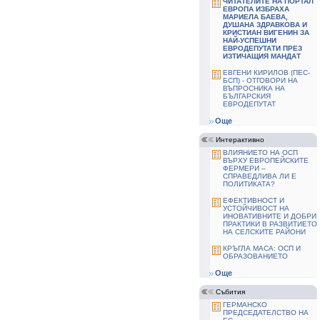
ЧИТАТЕЛИТЕ НА ПОРТАЛ
ЕВРОПА ИЗБРАХА
МАРИЕЛА БАЕВА,
ДУШАНА ЗДРАВКОВА И
КРИСТИАН ВИГЕНИН ЗА
НАЙ-УСПЕШНИ
ЕВРОДЕПУТАТИ ПРЕЗ
ИЗТИЧАЩИЯ МАНДАТ
ЕВГЕНИ КИРИЛОВ (ПЕС-
БСП) - ОТГОВОРИ НА
ВЪПРОСНИКА НА
БЪЛГАРСКИЯ
ЕВРОДЕПУТАТ
Още
Интерактивно
ВЛИЯНИЕТО НА ОСП
ВЪРХУ ЕВРОПЕЙСКИТЕ
ФЕРМЕРИ –
СПРАВЕДЛИВА ЛИ Е
ПОЛИТИКАТА?
ЕФЕКТИВНОСТ И
УСТОЙЧИВОСТ НА
ИНОВАТИВНИТЕ И ДОБРИ
ПРАКТИКИ В РАЗВИТИЕТО
НА СЕЛСКИТЕ РАЙОНИ
КРЪГЛА МАСА: ОСП И
ОБРАЗОВАНИЕТО
Още
Събития
ГЕРМАНСКО
ПРЕДСЕДАТЕЛСТВО НА