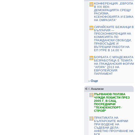
КОНФЕРЕНЦИЯ: „ЕВРОПА
В ХХІ ВЕК:
ДЕМОКРАЦИЯТА СРЕЩУ
РАСИЗМА,
КСЕНОФОБИЯТА И ЕЗИКА
НА ОМРАЗАТА“
СИРИЙСКИТЕ БЕЖАНЦИ В
БЪЛГАРИЯ —
ПРЕСКОНФЕРЕНЦИЯ НА
КОМИСИЯТА ПО
ГРАЖДАНСКИ СВОБОДИ,
ПРАВОСЪДИЕ И
ВЪТРЕШНИ РАБОТИ НА
ЕП УТРЕ В 14,00 Ч
БОРБАТА С МЛАДЕЖКАТА
БЕЗРАБОТИЦА Е ТЕМАТА
НА ГРАЖДАНСКИЯ ФОРУМ
"АГОРА" 2013 НА
ЕВРОПЕЙСКИЯ
ПАРЛАМЕНТ
Още
Анализи
ПЪРВАНОВ ПОЛЗВА
ЧУЖДИ ЛОБИСТИ ПРЕЗ
2005 Г. В САЩ,
ПОСРЕДНИЧИ
"TЕХНОЕКСПОРТ-
СТРОЙ"
ПРАКТИКАТА НА
БЪЛГАРСКИТЕ ФИРМИ
ПРИ ВОДЕНЕ НА
СЪДЕБНИ ДЕЛА:
АНКЕТНО ПРОУЧВАНЕ НА
БСК