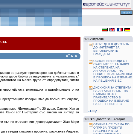
Актуално
014.
НАПРЕДЪК В ДОСТЪПА
ДО ИНТЕРНЕТ ЗА
ЕВРОПЕЙСКИТЕ
ГРАЖДАНИ
+
-
A
A
A
ОСНОВНИ ИЗВОДИ ОТ
СРАВНИТЕЛЕН АНАЛИЗ
НА СТЕПЕНТА НА
АНГАЖИРАНОСТ НА
ции ще се раздуят прекомерно, ще действат само в
НОВИТЕ СТРАНИ-ЧЛЕНКИ
ължим да се борим за националната независимост."
В ПРОЦЕСА НА ВЗЕМАНЕ
дставител на малка група от евродепутати, чието
НА РЕШЕНИЯ В ЕС
ДИСКУСИЯ ЗА СТЕПЕНТА
в европейската интеграция и ратифицирането на
НА АНГАЖИРАНОСТ НА
БЪЛГАРСКОТО
ПРАВИТЕЛСТВО В
 и предстоящите избори няма да променят нещата",
ПРОЦЕСА НА ВЗЕМАНЕ
НА РЕШЕНИЯ В ЕС
Независимост/Демокрация" с 20 души. Самият Хенън
Още
та Ханс-Герт Пьотеринг със закона на Хитлер за
Фондовете за България
или пък по-възрастният дяснорадикалист Жан-Мари
ОТКРИВА СЕ СХЕМА ПО
ОПРР ЗА ПРОЕКТИ
НАСОЧЕНИ КЪМ
а да въведат следната промяна, разяснява Андреас