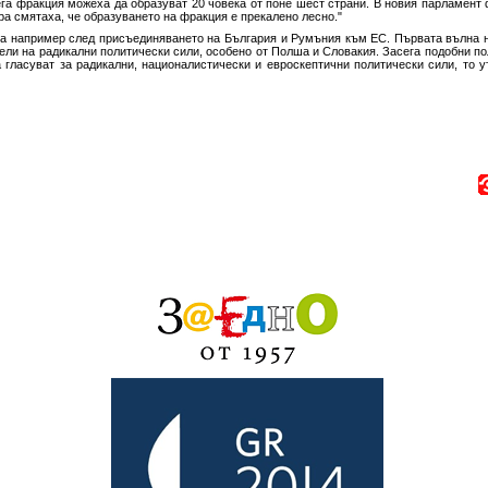
га фракция можеха да образуват 20 човека от поне шест страни. В новия парламент 
ра смятаха, че образуването на фракция е прекалено лесно."
ва например след присъединяването на България и Румъния към ЕС. Първата вълна н
тели на радикални политически сили, особено от Полша и Словакия. Засега подобни по
 гласуват за радикални, националистически и евроскептични политически сили, то у