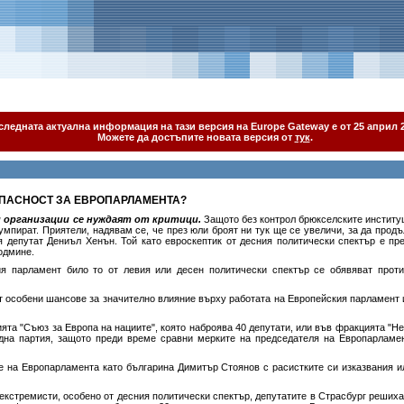
следната актуална информация на тази версия на Europe Gateway е от 25 април 2
Можете да достъпите новата версия от
тук
.
ОПАСНОСТ ЗА ЕВРОПАРЛАМЕНТА?
и организации се нуждаят от критици.
Защото без контрол брюкселските институ
умпират. Приятели, надявам се, че през юли броят ни тук ще се увеличи, за да прод
я депутат Дениъл Хенън. Той като евроскептик от дeсния политически спектър е пре
одмине.
ия парламент било то от левия или десен политически спектър се обявяват проти
т особени шансове за значително влияние върху работата на Европейския парламент
та "Съюз за Европа на нациите", която наброява 40 депутати, или във фракцията "
дна партия, защото преди време сравни мерките на председателя на Европарламен
е на Европарламента като българина Димитър Стоянов с расистките си изказвания 
 екстремисти, особено от десния политически спектър, депутатите в Страсбург реших