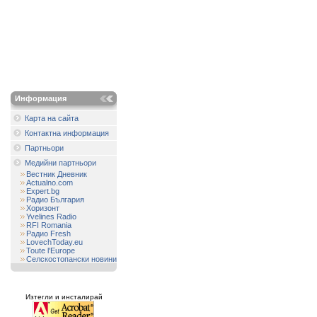
Информация
Карта на сайта
Контактна информация
Партньори
Медийни партньори
Вестник Дневник
Actualno.com
Expert.bg
Радио България
Хоризонт
Yvelines Radio
RFI Romania
Радио Fresh
LovechToday.eu
Toute l'Europe
Селскостопански новини
Изтегли и инсталирай