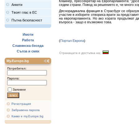
Клайнер, прессекретар на Европарламента: "Досе
Анкети
седем страни. Повод за решението е, че много хо
Дяснорадикална фракция в Страсбург се образу
Твоят глас в ЕС
участие в изборите отвориха врати за представи
на европарламента. Но ако хората продължат да
Пътна безопасност
въпроса - защо е възможно това.
Имоти
Работа
(
Портал Европа
)
Славянска беседа
Сълза и смях
Страницата е достъпна на:
My.Europe.bg
Потребител:
Парола:
Запомни
Регистрация
Забравена парола
Какво е my.Europe.bg