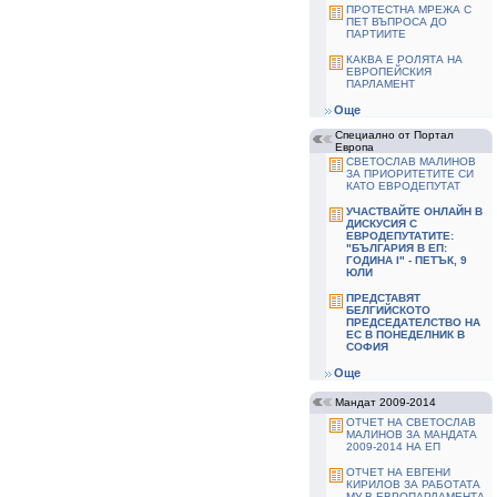
ПРОТЕСТНА МРЕЖА С
ПЕТ ВЪПРОСА ДО
ПАРТИИТЕ
КАКВА Е РОЛЯТА НА
ЕВРОПЕЙСКИЯ
ПАРЛАМЕНТ
Още
Специално от Портал
Европа
СВЕТОСЛАВ МАЛИНОВ
ЗА ПРИОРИТЕТИТЕ СИ
КАТО ЕВРОДЕПУТАТ
УЧАСТВАЙТЕ ОНЛАЙН В
ДИСКУСИЯ С
ЕВРОДЕПУТАТИТЕ:
"БЪЛГАРИЯ В ЕП:
ГОДИНА І" - ПЕТЪК, 9
ЮЛИ
ПРЕДСТАВЯТ
БЕЛГИЙСКОТО
ПРЕДСЕДАТЕЛСТВО НА
ЕС В ПОНЕДЕЛНИК В
СОФИЯ
Още
Мандат 2009-2014
ОТЧЕТ НА СВЕТОСЛАВ
МАЛИНОВ ЗА МАНДАТА
2009-2014 НА ЕП
ОТЧЕТ НА ЕВГЕНИ
КИРИЛОВ ЗА РАБОТАТА
МУ В ЕВРОПАРЛАМЕНТА