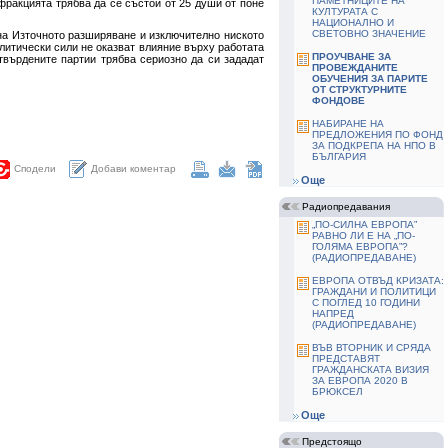
ПАМЕТНИЦИТЕ НА
фракцията трябва да се състои от 25 души от поне
КУЛТУРАТА С
НАЦИОНАЛНО И
СВЕТОВНО ЗНАЧЕНИЕ
а Източното разширяване и изключително ниското
литически сили не оказват влияние върху работата
ПРОУЧВАНЕ ЗА
твърдените партии трябва сериозно да си зададат
ПРОВЕЖДАНИТЕ
ОБУЧЕНИЯ ЗА ПАРИТЕ
ОТ СТРУКТУРНИТЕ
ФОНДОВЕ
HАБИРАНЕ НА
ПРЕДЛОЖЕНИЯ ПО ФОНД
ЗА ПОДКРЕПА НА НПО В
БЪЛГАРИЯ
Добави коментар
Сподели
Още
Радиопредавания
„ПО-СИЛНА ЕВРОПА”
РАВНО ЛИ Е НА „ПО-
ГОЛЯМА ЕВРОПА”?
(РАДИОПРЕДАВАНЕ)
ЕВРОПА ОТВЪД КРИЗАТА:
ГРАЖДАНИ И ПОЛИТИЦИ
С ПОГЛЕД 10 ГОДИНИ
НАПРЕД
(РАДИОПРЕДАВАНЕ)
ВЪВ ВТОРНИК И СРЯДА
ПРЕДСТАВЯТ
ГРАЖДАНСКАТА ВИЗИЯ
ЗА ЕВРОПА 2020 В
БРЮКСЕЛ
Още
Предстоящо