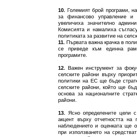
10.
Големият брой програми, на
за финансово управление и 
увеличиха значително админи
Комисията и намалиха съгласу
политиката за развитие на селс
11.
Първата важна крачка в поли
се приведе към единна рам
програмите.
12.
Важен инструмент за фокус
селските райони върху приори
политики на ЕС ще бъде страт
селските райони, който ще бъ
основа за националните страт
райони.
13.
Ясно определените цели с
акцент върху отчетността на 
наблюдението и оценката ще о
при използването на средства