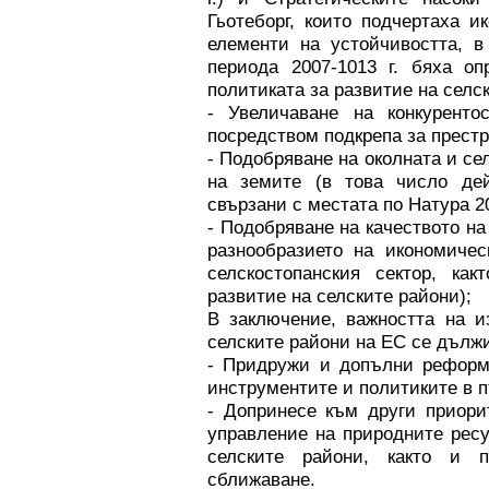
Гьотеборг, които подчертаха и
елементи на устойчивостта, в
периода 2007-1013 г. бяха о
политиката за развитие на селс
- Увеличаване на конкурентос
посредством подкрепа за престр
- Подобряване на околната и се
на земите (в това число дей
свързани с местата по Натура 2
- Подобряване на качеството на
разнообразието на икономичес
селскостопанския сектор, ка
развитие на селските райони);
В заключение, важността на и
селските райони на ЕС се дължи
- Придружи и допълни реформ
инструментите и политиките в 
- Допринесе към други приори
управление на природните ресу
селските райони, както и 
сближаване.