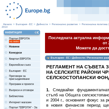
Начало
България - ЕС
Дейности
Регионално развитие
Регионална политика 
2013
НАВИГАЦИЯ
Последната актуална информа
Портал ЕВРОПА
на живо
от 
Новини
Можете да дост
Конкурси
България - ЕС / Дейности / Регионално раз
Квартал ЕВРОПА
законодателство / Законодателство за пер
Европейски съюз
РЕГЛАМЕНТ НА СЪВЕТА 
България - ЕС
НА СЕЛСКИТЕ РАЙОНИ Ч
Преговори за
СЕЛСКОСТОПАНСКИ ФОНД
присъединяване
Програми и проекти
1.
Следвайки фундаментална
Въпроси и отговори
стълб на Общата селскостопанск
Библиотека
и 2004 г., основният фокус за 
Интернет магазин
в новия финансов период ще
Портал "ЕВРОПА" - За