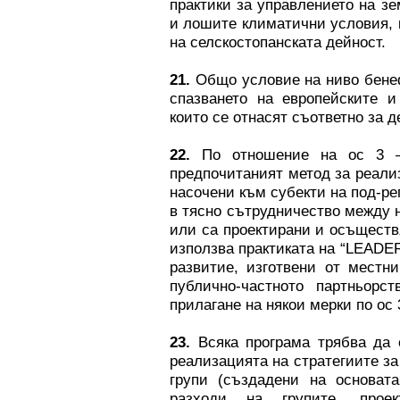
практики за управлението на зе
и лошите климатични условия, 
на селскостопанската дейност.
21.
Общо условие на ниво бенеф
спазването на европейските и
които се отнасят съответно за д
22.
По отношение на ос 3 –
предпочитаният метод за реализ
насочени към субекти на под-ре
в тясно сътрудничество между 
или са проектирани и осъществя
използва практиката на “LEADER
развитие, изготвени от местн
публично-частното партньорс
прилагане на някои мерки по ос 
23.
Всяка програма трябва да
реализацията на стратегиите з
групи (създадени на основата
разходи на групите, прое