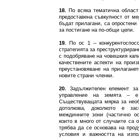
18.
По всяка тематична област
предоставена съвкупност от ме
бъдат прилагани, са опростени
за постигане на по-общи цели.
19.
По ос 1 – конкурентоспосо
стратегията за преструктуриран
с подобряване на човешкия кап
качествените аспекти на произ
преустановяване на прилагане
новите страни членки.
20.
Задължителен елемент за 
управление на земята – е 
Съществуващата мярка за необ
дотолкова, доколкото е за
междинните зони (частично ос
които в много от случаите са 
трябва да се основава на прод
условия и важността на изпол