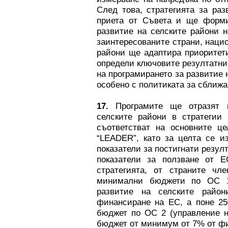
След това, стратегията за ра
приета от Съвета и ще форми
развитие на селските райони 
заинтересованите страни, нацио
райони ще адаптира приоритет
определи ключовите резултатни
на програмирането за развитие 
особено с политиката за сближа
17.
Програмите ще отразят н
селските райони в стратегии 
съответстват на основните ц
“LEADER”, като за целта се и
показатели за постигнати резу
показатели за ползване от Е
стратегията, от страните чл
минимални бюджети по ОС 1
развитие на селските райо
финансиране на ЕС, а поне 25
бюджет по ОС 2 (управление н
бюджет от минимум от 7% от фи