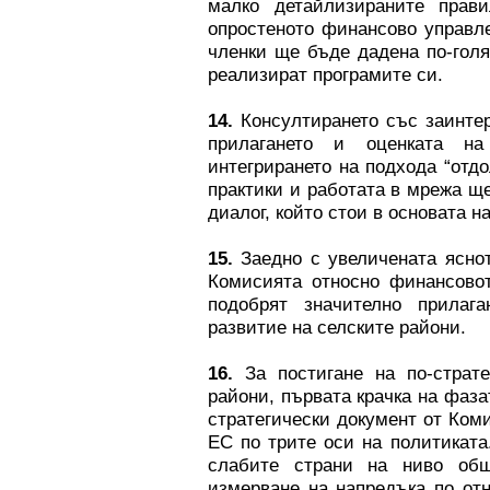
малко детайлизираните прав
опростеното финансово управле
членки ще бъде дадена по-голя
реализират програмите си.
14.
Консултирането със заинтер
прилагането и оценката на
интегрирането на подхода “отд
практики и работата в мрежа ще
диалог, който стои в основата н
15.
Заедно с увеличената яснот
Комисията относно финансово
подобрят значително прилаг
развитие на селските райони.
16.
За постигане на по-страте
райони, първата крачка на фаза
стратегически документ от Ком
ЕС по трите оси на политикат
слабите страни на ниво общ
измерване на напредъка по от