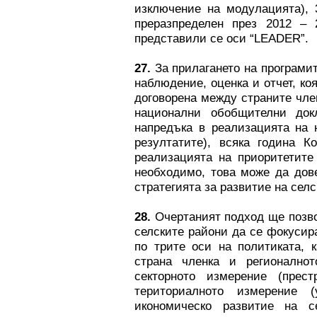
изключение на модулацията), 
преразпределен през 2012 – 
представили се оси “LEADER”.
27.
За прилагането на програми
наблюдение, оценка и отчет, ко
договорена между страните чле
национални обобщителни док
напредъка в реализацията на 
резултатите), всяка година 
реализацията на приоритетите
необходимо, това може да дов
стратегията за развитие на сел
28.
Очертаният подход ще позво
селските райони да се фокусир
по трите оси на политиката, 
страна членка и регионално
секторното измерение (прест
териториалното измерение 
икономическо развитие на с