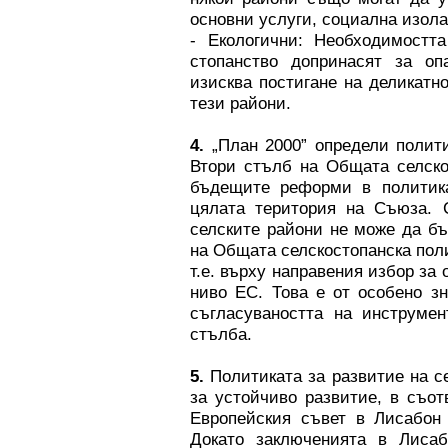
основни услуги, социална изола
- Екологични: Необходимостта
стопанство допринасят за оп
изисква постигане на деликатн
тези райони.
4.
„План 2000” определи полити
Втори стълб на Общата селско
бъдещите реформи в политика
цялата територия на Съюза. С
селските райони не може да бъ
на Общата селскостопанска поли
т.е. върху направения избор за 
ниво ЕС. Това е от особено з
съгласуваността на инструме
стълба.
5.
Политиката за развитие на с
за устойчиво развитие, в съо
Европейския съвет в Лисабон (
Докато заключенията в Лиса