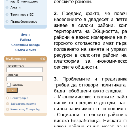
селските райони.
нас; Етичен кодекс
Анкети
2.
Предвид факта, че повеч
Твоят глас в ЕС
населението в двадесет и петт
Пътна безопасност
живее в селски райони, кои
територията на Общността, ра
Имоти
райони е важно измерение на п
Работа
горското стопанство имат пър
Славянска беседа
ползването на земята и управ
Сълза и смях
ресурси в селските райони на
My.Europe.bg
платформа за икономическ
Потребител:
селските общности.
Парола:
3.
Проблемите и предизвика
трябва да отговори политиката
Запомни
бъдат обобщени както следва:
- Икономически: селските рай
Регистрация
ниски от средните доходи, за
Забравена парола
силна зависимост от основния с
Какво е my.Europe.bg
- Социални: в селските райони 
висока безработица. Ниската г
някои райони също могат да у