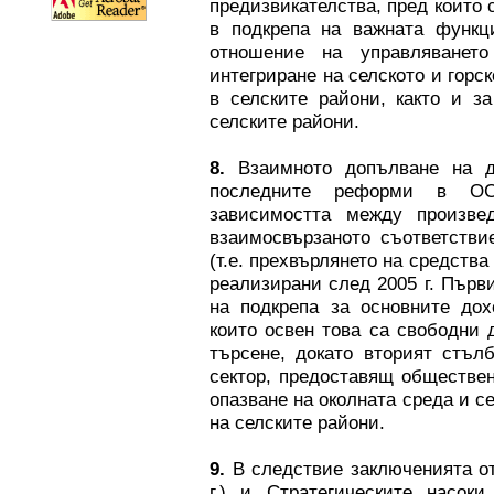
предизвикателства, пред които 
в подкрепа на важната функци
отношение на управляванет
интегриране на селското и горс
в селските райони, както и з
селските райони.
8.
Взаимното допълване на д
последните реформи в ОС
зависимостта между произве
взаимосвързаното съответстви
(т.е. прехвърлянето на средства
реализирани след 2005 г. Първ
на подкрепа за основните дох
които освен това са свободни 
търсене, докато вторият стълб
сектор, предоставящ обществен
опазване на околната среда и с
на селските райони.
9.
В следствие заключенията от
г.) и Стратегическите насок