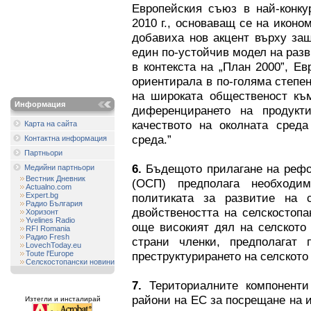
Европейския съюз в най-конку
2010 г., основаващ се на иконо
добавиха нов акцент върху защ
един по-устойчив модел на разв
в контекста на „План 2000”, Ев
ориентирала в по-голяма степе
на широката общественост към
Информация
диференцирането на продукти
качеството на околната среда
Карта на сайта
среда.”
Контактна информация
Партньори
6.
Бъдещото прилагане на рефо
Медийни партньори
Вестник Дневник
(ОСП) предполага необходи
Actualno.com
Expert.bg
политиката за развитие на 
Радио България
двойствеността на селскостопа
Хоризонт
Yvelines Radio
още високият дял на селското 
RFI Romania
Радио Fresh
страни членки, предполагат
LovechToday.eu
Toute l'Europe
преструктурирането на селското
Селскостопански новини
7.
Териториалните компоненти
райони на ЕС за посрещане на 
Изтегли и инсталирай