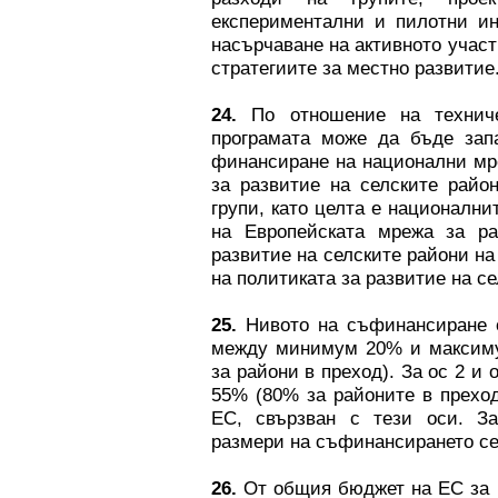
експериментални и пилотни ин
насърчаване на активното участ
стратегиите за местно развитие
24.
По отношение на технич
програмата може да бъде запа
финансиране на национални мре
за развитие на селските райо
групи, като целта е национални
на Европейската мрежа за ра
развитие на селските райони н
на политиката за развитие на с
25.
Нивото на съфинансиране о
между минимум 20% и максиму
за райони в преход). За ос 2 
55% (80% за районите в преход
ЕС, свързван с тези оси. За
размери на съфинансирането се 
26.
От общия бюджет на ЕС за р