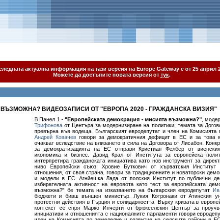
следната актуална информация на тази версия на Europe Gateway е от 25 април 2
Можете да достъпите новата версия от
тук
.
ВЪЗМОЖНА? ВИДЕОЗАПИСИ ОТ "ЕВРОПА 2020 - ГРАЖДАНСКА ВИЗИЯ"
В Панел 1 -
"Европейската демокрация - мисията възможна?"
, моде
Трифонова
от Центъра за модернизиране на политики, темата за Догов
превърна във водеща. Българският евродепутат и член на Комисията
Андрей Ковачев
говори за демократичния дефицит в ЕС и за това к
очакват вследствие на влизането в сила на Договора от Лисабон. Конк
за демократизацията на ЕС отправи Кристиан Фелбер от виенски
икономика и бизнес. Давид Крал от Института за европейска пол
интерпретира гражданската инициатива като нов инструмент за дирек
ниво Европейски съюз. Хровие Буткович от хърватския Институт
отношения, от своя страна, говори за традиционните и новаторски демо
и модели в ЕС. Агнйешка Лада от полския Институт по публични де
избирателната активност на евровота като тест за европейската де
възможна?" бе темата на изказването на българския евродепутат
Ив
бюджети и бивш външен министър. Лукия Котронаки от Атинския ун
протестни действия в Гърция и солидарността. Върху кризата в европе
контекст се спря Марко Инчерти от брюкселския Център за проучв
инициативи и отношенията с националните парламенти говори евродеп
член на Комисията по земеделие и развитие на селските райони в ЕС