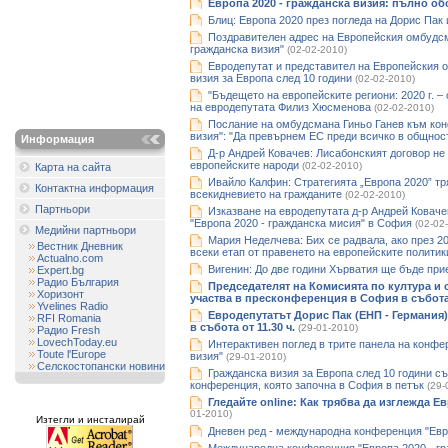
Европа 2020 - гражданска визия: пълно о
Блиц: Европа 2020 през погледа на Дорис Пак
Поздравителен адрес на Европейския омбудсм
гражданска визия"
(02-02-2010)
Евродепутат и представител на Европейския 
визия за Европа след 10 години
(02-02-2010)
"Бъдещето на европейските региони: 2020 г. –
на евродепутата Филиз Хюсменова
(02-02-2010)
Послание на омбудсмана Гиньо Ганев към кон
визия": "Да превърнем ЕС преди всичко в общнос
Информация
Д-р Андрей Ковачев: Лисабонският договор не 
европейските народи
(02-02-2010)
Карта на сайта
Ивайло Калфин: Стратегията „Европа 2020” т
Контактна информация
всекидневието на гражданите
(02-02-2010)
Партньори
Изказване на евродепутата д-р Андрей Ковач
"Европа 2020 - гражданска мисия" в София
(02-02
Медийни партньори
Мария Неделчева: Бих се радвала, ако през 20
Вестник Дневник
всеки етап от правенето на европейските политик
Actualno.com
Вигенин: До две години Хърватия ще бъде при
Expert.bg
Радио България
Председателят на Комисията по култура и
Хоризонт
участва в пресконференция в София в събот
Yvelines Radio
Евродепутатът Дорис Пак (ЕНП - Германия
RFI Romania
в събота от 11.30 ч.
(29-01-2010)
Радио Fresh
LovechToday.eu
Интерактивен поглед в трите панела на конфе
Toute l'Europe
визия"
(29-01-2010)
Селскостопански новини
Гражданска визия за Европа след 10 години съ
конференция, която започна в София в петък
(29-
Гледайте оnline: Как трябва да изглежда 
01-2010)
Изтегли и инсталирай
Дневен ред - международна конференция "Евро