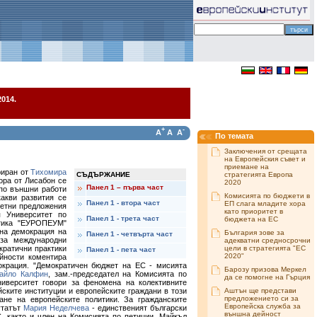
014.
+
-
A
A
A
По темата
Заключения от срещата
на Европейския съвет и
приемане на
риран от
Тихомира
СЪДЪРЖАНИЕ
стратегията Европа
ора от Лисабон се
2020
Панел 1 – първа част
 по външни работи
Комисията по бюджети в
акви развития се
Панел 1 - втора част
ЕП слага младите хора
ретни предложения
като приоритет в
я Университет по
Панел 1 - трета част
бюджета на ЕС
итика "ЕУРОПЕУМ"
тна демокрация на
България зове за
Панел 1 - четвърта част
 за международни
адекватни средносрочни
кратични практики
цели в стратегията "ЕС
Панел 1 - пета част
2020"
йности коментира
мокрация. "Демократичен бюджет на ЕС - мисията
Барозу призова Меркел
айло Калфин
, зам.-председател на Комисията по
да се помогне на Гърция
иверситет говори за феномена на колективните
йските институции и европейските граждани в този
Аштън ще представи
предложението си за
ане на европейските политики. За гражданските
Европейска служба за
утатът
Мария Неделчева
- единственият български
външна дейност
, както и член на Комисията по петиции. Майкъл