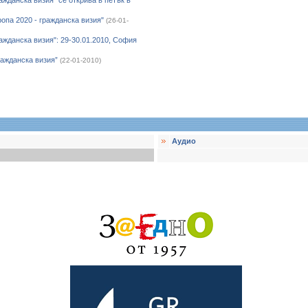
жданска визия" се открива в петък в
ропа 2020 - гражданска визия"
(26-01-
жданска визия": 29-30.01.2010, София
ажданска визия”
(22-01-2010)
Аудио