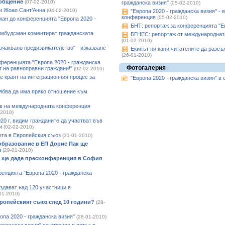
бобщение
(07-02-2010)
гражданска визия"
(05-02-2010)
 и Жоао Сант’Анна
(04-02-2010)
"Европа 2020 - гражданска визия" -
конференция
(05-02-2010)
ан до конференцията "Европа 2020 -
БНТ: репортаж за конференцията "Ев
омбудсман коментират гражданската
БГНЕС: репортаж от международната
(01-02-2010)
 очаквано предизвикателство" - изказване
Екипът ни кани читателите да разсъ
(26-01-2010)
ференцията "Европа 2020 - гражданска
Фотогалерия
т на равноправни граждани!"
(02-02-2010)
е краят на интеграционния процес за
"Европа 2020 - гражданска визия" в
рябва да има пряко отношение към
ев на международната конференция
-2010)
20 г. видим гражданите да участват във
и
(02-02-2010)
ета в Европейския съюз
(31-01-2010)
 образование в ЕП Дорис Пак ще
а
(29-01-2010)
) ще даде пресконференция в София
ренцията "Европа 2020 - гражданска
здават над 120 участници в
01-2010)
Европейският съюз след 10 години?
(28-
па 2020 - гражданска визия"
(28-01-2010)