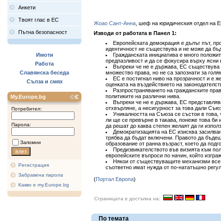
Анкети
Твоят глас в ЕС
Жоао Сант-Анна
, шеф на юридическия отдел на Е
Пътна безопасност
Изводи от работата в Панел 1:
Европейската демокрация е дълъг път, про
идентичност не съществува и не може да бъд
Имоти
Гражданската инициатива е много положит
предпазливост и да се фокусира върху ясни в
Работа
Въпреки че не е държава, ЕС съществува м
Славянска беседа
множество права, но не са запознати за голя
ЕС е постигнал ниво на прозрачност и е ж
Сълза и смях
оценката на въздействието на законодателст
Разпространяването на гражданските прав
политиките на различни нива.
My.Europe.bg
Въпреки че не е държава, ЕС представляв
отхвърляне, а несигурност за това дали Съю
Потребител:
Уникалността на Съюза се състои в това,
ли ще се превърне в такава, понеже това би 
Парола:
да решат до каква степен желаят да ги използ
Демократизацията на ЕС изисква засилване
трябва да бъдат включени. Правото да бъдеш
Запомни
образование от ранна възраст, което да подг
Предизвикателството във визията към поли
европейските въпроси по начин, който изгра
Някои от съществуващите механизми все о
Регистрация
съответно имат нужда от по-нататъшно регул
Забравена парола
(
Портал Европа
)
Какво е my.Europe.bg
Страницата е достъпна на:
По темата