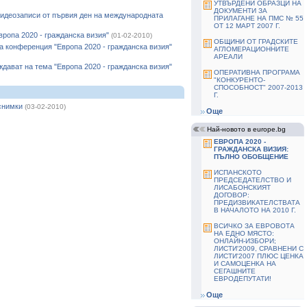
УТВЪРДЕНИ ОБРАЗЦИ НА
ДОКУМЕНТИ ЗА
 видеозаписи от първия ден на международната
ПРИЛАГАНЕ НА ПМС № 55
ОТ 12 МАРТ 2007 Г.
ропа 2020 - гражданска визия"
(01-02-2010)
ОБЩИНИ ОТ ГРАДСКИТЕ
 конференция "Европа 2020 - гражданска визия"
АГЛОМЕРАЦИОННИТЕ
АРЕАЛИ
ждават на тема "Европа 2020 - гражданска визия"
ОПЕРАТИВНА ПРОГРАМА
"КОНКУРЕНТО-
СПОСОБНОСТ" 2007-2013
Г.
 снимки
(03-02-2010)
Още
Най-новото в europe.bg
ЕВРОПА 2020 -
ГРАЖДАНСКА ВИЗИЯ:
ПЪЛНО ОБОБЩЕНИЕ
ИСПАНСКОТО
ПРЕДСЕДАТЕЛСТВО И
ЛИСАБОНСКИЯТ
ДОГОВОР:
ПРЕДИЗВИКАТЕЛСТВАТА
В НАЧАЛОТО НА 2010 Г.
ВСИЧКО ЗА ЕВРОВОТА
НА ЕДНО МЯСТО:
ОНЛАЙН-ИЗБОРИ;
ЛИСТИ'2009, СРАВНЕНИ С
ЛИСТИ'2007 ПЛЮС ЦЕНКА
И САМОЦЕНКА НА
СЕГАШНИТЕ
ЕВРОДЕПУТАТИ!
Още