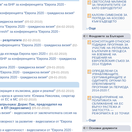
СВЕТОСЛАВ МАЛИНОВ
в" на БНР за конференцията "Европа 2020 -
ЗА ПРИОРИТЕТИТЕ СИ
КАТО ЕВРОДЕПУТАТ
конференцията "Европа 2020 - гражданска визия"
КАЛОЯН СИМЕОНОВ ЗА
ПОГЛЕДА НА КОСОВО
ажданска визия"
КЪМ БЪДЕЩЕТО
(05-02-2010)
та "Европа 2020 - гражданска визия"
(04-02-2010)
Още
resh!" за конференцията "Европа 2020 -
Фондовете за България
- резултатите
(02-02-2010)
КОНСУЛТАЦИЯ ОТНОСНО
ГОДИШНА ПРОГРАМА ЗА
нференцията "Европа 2020 - гражданска визия"
(02-
УЧАСТИЕ НА РЕПУБЛИКА
БЪЛГАРИЯ В ПРОЦЕСА
да изглежда Европа през 2020 г.
(01-02-2010)
НА ВЗЕМАНЕ НА
РЕШЕНИЯ НА
 БНР за конференцията "Европа 2020 - гражданска
ЕВРОПЕЙСКИЯ СЪЮЗ ЗА
2014 ГОДИНА
опа 2020 - гражданска визия"
(29-01-2010)
ОПРЕДЕЛЕНИ СА
Европа 2020 - гражданска визия"
(29-01-2010)
УПРАВЛЯВАЩИТЕ,
вропа 2020 - гражданска визия"
(28-01-2010)
СЕРТИФИЦИРАЩИТЕ И
ОДИТНИТЕ ОРГАНИ ПО
ОПЕРАТИВНИТЕ
ПРОГРАМИ ЗА ПЕРИОДА
2014-2020 Г.
крация е възможна, дори и реална!"
(05-02-2010)
 криза в ценностите: Юлиана Николова, секретар
КОНЦЕНТРИРАНЕ НА
 от ЕС в МС
(05-02-2010)
ПОЛИТИКАТА НА
СБЛИЖАВАНЕ НА ЕС
атрьошка: Дорис Пак, председател на
ВЪРХУ РАСТЕЖА И
 в ЕП (видеозапис)
(05-02-2010)
ЗАЕТОСТТА —
а визия" - видеозаписи от заключителната сесия на
РЕФОРМАТА В 10 ТОЧКИ
Още
оворност за развитие - видеозаписи от "Европа
Основни документи
 и идентичност - видеозаписи от "Европа 2020 -