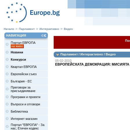
Начало
Парламент
Интерактивно
Видео
НАВИГАЦИЯ
По
Портал ЕВРОПА
на живо
Новини
Парламент / Интерактивно / Видео
Конкурси
05-02-2010
ЕВРОПЕЙСКАТА ДЕМОКРАЦИЯ: МИСИЯТА 
Квартал ЕВРОПА
Европейски съюз
България - ЕС
Преговори за
присъединяване
Програми и проекти
Въпроси и отговори
Библиотека
Интернет магазин
Портал "ЕВРОПА" - За
нас; Етичен кодекс