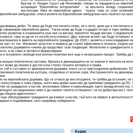
Брутер от Лондон Скуул ъф Икономикс говори за парадокса на европе
асоциация "Европейски алтернативи" - за връзката между социални
институции. Има ли европейски демос - върху това се спря осемнай
вропейския омбудсман, описа ролята на Европейския омбудсман като пазител на проз
дължаващ дебат. Тя няма да бъде постигната скоро, не е ясно, дали ще е постигната и
е сформиран европейски демос. Такъв може да бъде създаден отгоре и това трябва д
елно развитие и очакванията към нея са високи, вероятно твърде високи. Следователн
ъпроси, така че да не се изгуби ентусиазмът. Друг ключов аспект ще бъде отговорът 
атериално в живота на европейските граждани. До 2020 г. визията е консолидиране н
ма част от тях. Желаният резултат е правата да станат ефективни и познати, изцяло и
елателно държавите-членки да продължат тази тенденция. Желателно е гражданските о
вото, а не само в неговото формулиране.
а и основните свободи във всички политики все още е незавършен процес. Трябва да
а мощна политическа система. Кризата в демокрацията не се корени в липсата на инт
зът може да опазва в достатъчна степен техните интереси и права.
 че той е съставен от демократични държави, които са се присъединили доброволно. Е
изисквало политическа култура, споделяна от всички хора. Инструментите на демокрац
ват.
 на европейската държава. Що се отнася до институциите, те трябва да осъзнаят, че 
 консултиран е нова сфера, която има добри шансове да приближи гражданите до ЕС. 
отвя за гражданско участие, интензивен обмен и комуникация, както междуличностна, 
тиците на национално ниво е да поемат своята отговорност за по-добра връзка с техни
жда общата идентичност.
ще обезкуражават гражданите да вземат участие, тъй като не вярват в автентичността
иране и подобряване, като например лобирането.
Аудио