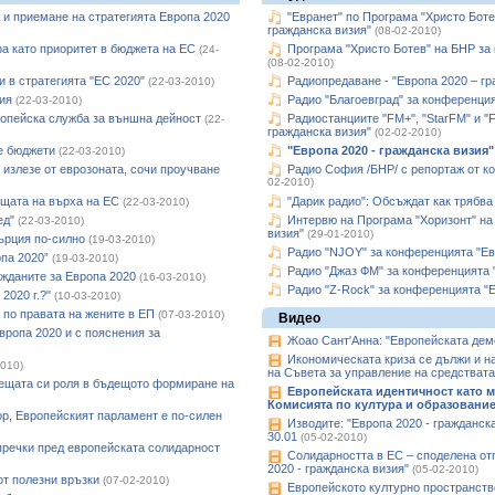
 и приемане на стратегията Европа 2020
"Евранет" по Програма "Христо Боте
гражданска визия"
(08-02-2010)
а като приоритет в бюджета на ЕС
Програма "Христо Ботев" на БНР за 
(24-
(08-02-2010)
и в стратегията "ЕС 2020"
Радиопредаване - "Европа 2020 – гр
(22-03-2010)
ия
Радио "Благоевград" за конференция
(22-03-2010)
опейска служба за външна дейност
Радиостанциите "FM+", "StarFM" и "F
(22-
гражданска визия"
(02-02-2010)
е бюджети
"Европа 2020 - гражданска визия" 
(22-03-2010)
а излезе от еврозоната, сочи проучване
Радио София /БНР/ с репортаж от ко
02-2010)
щата на върха на ЕС
"Дарик радио": Обсъждат как трябва 
(22-03-2010)
ед"
Интервю на Програма "Хоризонт" на
(22-03-2010)
визия"
(29-01-2010)
ърция по-силно
(19-03-2010)
Радио "NJOY" за конференцията "Евр
опа 2020”
(19-03-2010)
Радио "Джаз ФМ" за конференцията "
жданите за Европа 2020
(16-03-2010)
Радио "Z-Rock" за конференцията "Е
2020 г.?"
(10-03-2010)
 по правата на жените в ЕП
(07-03-2010)
Видео
ропа 2020 и с пояснения за
Жоао Сант'Анна: "Европейската демо
Икономическата криза се дължи и на
2010)
на Съвета за управление на средствата
дещата си роля в бъдещото формиране на
Европейската идентичност като м
Комисията по култура и образование
ор, Европейският парламент е по-силен
Изводите: "Европа 2020 - гражданск
30.01
(05-02-2010)
пречки пред европейската солидарност
Солидарността в ЕС – споделена отг
2020 - гражданска визия"
(05-02-2010)
от полезни връзки
(07-02-2010)
Европейското културно пространство