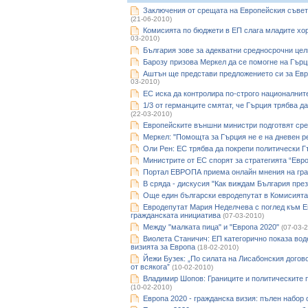
Заключения от срещата на Европейския съвет
(21-06-2010)
Комисията по бюджети в ЕП слага младите хор
03-2010)
България зове за адекватни средносрочни цел
Барозу призова Меркел да се помогне на Гърц
Аштън ще представи предложението си за Евр
03-2010)
ЕС иска да контролира по-строго националнит
1/3 от германците смятат, че Гърция трябва д
(22-03-2010)
Европейските външни министри подготвят сре
Меркел: "Помощта за Гърция не е на дневен р
Оли Рен: ЕС трябва да покрепи политически Г
Министрите от ЕС спорят за стратегията “Евр
Портал ЕВРОПА приема онлайн мнения на гра
В сряда - дискусия "Как виждам България през 
Още един български евродепутат в Комисията
Евродепутат Мария Неделчева с поглед към Ев
гражданската инициатива
(07-03-2010)
Между "малката пица" и "Европа 2020"
(07-03-
Виолета Станичич: ЕП категорично показа во
визията за Европа
(18-02-2010)
Йежи Бузек: „По силата на Лисабонския догов
от всякога”
(10-02-2010)
Владимир Шопов: Границите и политическите 
(10-02-2010)
Европа 2020 - гражданска визия: пълeн набор 