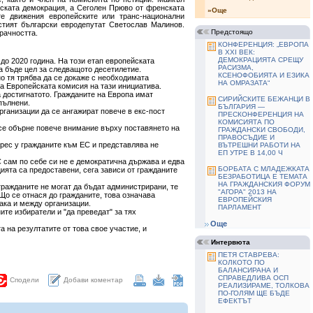
йската демокрация, а Сеголен Прюво от френската
»Още
те движения европейските или транс-национални
стият български евродепутат Светослав Малинов.
Предстоящо
рачността.
КОНФЕРЕНЦИЯ: „ЕВРОПА
В ХХІ ВЕК:
ДЕМОКРАЦИЯТА СРЕЩУ
 до 2020 година. На този етап европейската
РАСИЗМА,
а бъде цел за следващото десетилетие.
КСЕНОФОБИЯТА И ЕЗИКА
о тя трябва да се докаже с необходимата
НА ОМРАЗАТА“
на Европейската комисия на тази инициатива.
а достигнатото. Гражданите на Европа имат
СИРИЙСКИТЕ БЕЖАНЦИ В
зпълнени.
БЪЛГАРИЯ —
рганизации да се ангажират повече в екс-пост
ПРЕСКОНФЕРЕНЦИЯ НА
КОМИСИЯТА ПО
 се обърне повече внимание върху поставянето на
ГРАЖДАНСКИ СВОБОДИ,
ПРАВОСЪДИЕ И
ерес у гражданите към ЕС и представлява не
ВЪТРЕШНИ РАБОТИ НА
ЕП УТРЕ В 14,00 Ч
С сам по себе си не е демократична държава и едва
БОРБАТА С МЛАДЕЖКАТА
ията са предоставени, сега зависи от гражданите
БЕЗРАБОТИЦА Е ТЕМАТА
НА ГРАЖДАНСКИЯ ФОРУМ
гражданите не могат да бъдат администрирани, те
"АГОРА" 2013 НА
Що се отнася до гражданите, това означава
ЕВРОПЕЙСКИЯ
така и между организации.
ПАРЛАМЕНТ
те избиратели и "да преведат" за тях
Още
 на резултатите от това свое участие, и
Интервюта
ПЕТЯ СТАВРЕВА:
КОЛКОТО ПО
БАЛАНСИРАНА И
СПРАВЕДЛИВА ОСП
Добави коментар
Сподели
РЕАЛИЗИРАМЕ, ТОЛКОВА
ПО-ГОЛЯМ ЩЕ БЪДЕ
ЕФЕКТЪТ