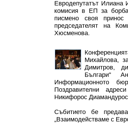
Евродепутатът Илиана И
комисия в ЕП за борба
писмено своя принос
председателят на Ко
Хюсменова.
Конференцият
Михайлова, з
Димитров, д
Българи" А
Информационното бю
Поздравителни адрес
Никифорос Диамандурос 
Събитието бе предав
„Взаимодействаме с Евр