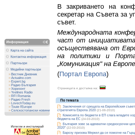
В закриването на кон
секретар на Съвета за 
съвет.
Международната конфе
част от инициативат
Информация
осъществявана от Евр
Карта на сайта
на политики и Порт
Контактна информация
„Комуникация" на Европ
Партньори
Медийни партньори
(
Портал Европа
)
Вестник Дневник
Actualno.com
Expert.bg
Радио България
Страницата е достъпна на:
Хоризонт
Yvelines Radio
RFI Romania
Радио Fresh
По темата
LovechToday.eu
Заключения от срещата на Европейския съвет
Toute l'Europe
стратегията Европа 2020
Селскостопански новини
(21-06-2010)
Комисията по бюджети в ЕП слага младите хор
бюджета на ЕС
(24-03-2010)
България зове за адекватни средносрочни цел
Изтегли и инсталирай
2020"
(22-03-2010)
Барозу призова Меркел да се помогне на Гърц