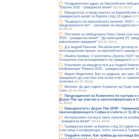
Поздравителен адрес на Европейския омбудс
"Европа 2020 - гражданска визия"
(02-02-2010)
Евродепутат и представител на Европейския 
гражданската визия за Европа след 10 години
(02-
"Бъдещето на европейските региони: 2020 г. –
предизвикателство" - изказване на евродепутата
02-2010)
Послание на омбудсмана Гиньо Ганев към ко
2020 - гражданска визия": "Да превърнем ЕС пред
равноправни граждани!"
(02-02-2010)
Д-р Андрей Ковачев: Лисабонският договор не 
интеграционния процес за европейските народи
(
Ивайло Калфин: Стратегията „Европа 2020” тр
отношение към всекидневието на гражданите
(02-
Изказване на евродепутата д-р Андрей Ковач
конференция "Европа 2020 - гражданска мисия" 
Мария Неделчева: Бих се радвала, ако през 20
гражданите да участват във всеки етап от правен
политики
(02-02-2010)
Вигенин: До две години Хърватия ще бъде при
съюз
(31-01-2010)
Председателят на Комисията по култура и 
Дорис Пак ще участва в пресконференция в 
01-2010)
Евродепутатът Дорис Пак (ЕНП - Германия)
пресконференция в София в събота от 11.30 ч
Интерактивен поглед в трите панела на конфе
- гражданска визия"
(29-01-2010)
Гражданска визия за Европа след 10 години съ
участници в конференция, която започна в София
Гледайте оnline: Как трябва да изглежда 