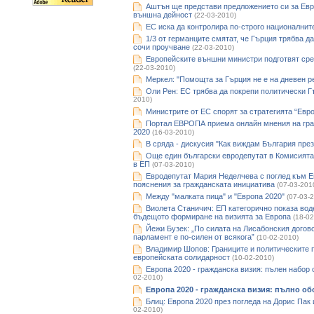
Аштън ще представи предложението си за Евр
външна дейност
(22-03-2010)
ЕС иска да контролира по-строго националнит
1/3 от германците смятат, че Гърция трябва да
сочи проучване
(22-03-2010)
Европейските външни министри подготвят сре
(22-03-2010)
Меркел: "Помощта за Гърция не е на дневен р
Оли Рен: ЕС трябва да покрепи политически Г
2010)
Министрите от ЕС спорят за стратегията “Евр
Портал ЕВРОПА приема онлайн мнения на гра
2020
(16-03-2010)
В сряда - дискусия "Как виждам България през 
Още един български евродепутат в Комисията
в ЕП
(07-03-2010)
Евродепутат Мария Неделчева с поглед към Е
пояснения за гражданската инициатива
(07-03-201
Между "малката пица" и "Европа 2020"
(07-03-
Виолета Станичич: ЕП категорично показа вод
бъдещото формиране на визията за Европа
(18-02
Йежи Бузек: „По силата на Лисабонския догов
парламент е по-силен от всякога”
(10-02-2010)
Владимир Шопов: Границите и политическите 
европейската солидарност
(10-02-2010)
Европа 2020 - гражданска визия: пълeн набор 
02-2010)
Европа 2020 - гражданска визия: пълно о
Блиц: Европа 2020 през погледа на Дорис Пак
02-2010)