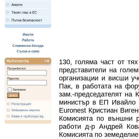
Анкети
Твоят глас в ЕС
Пътна безопасност
Имоти
Работа
Славянска беседа
Сълза и смях
130, голяма част от тя
My.Europe.bg
представители на голем
Потребител:
организации и висши у
Парола:
Пак, в работата на фор
Запомни
зам.-председателят на
министър в ЕП Ивайло 
Регистрация
Euronest Кристиан Виген
Забравена парола
Какво е my.Europe.bg
Комисията по външни 
работи д-р Андрей Ков
Комисията по земеделие