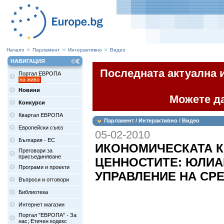
Начало
Парламент
Интерактивно
Видео
НАВИГАЦИЯ
Последната актуална 
Портал ЕВРОПА
на живо
Новини
Можете да
Конкурси
Квартал ЕВРОПА
Парламент / Интерактивно / Видео
Европейски съюз
05-02-2010
България - ЕС
ИКОНОМИЧЕСКАТА К
Преговори за
присъединяване
ЦЕННОСТИТЕ: ЮЛИА
Програми и проекти
УПРАВЛЕНИЕ НА СРЕ
Въпроси и отговори
Библиотека
Интернет магазин
Портал "ЕВРОПА" - За
нас; Етичен кодекс