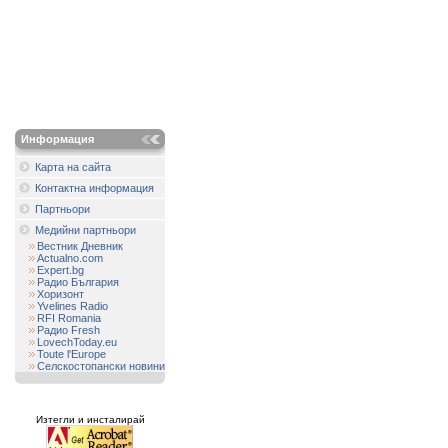
Информация
Карта на сайта
Контактна информация
Партньори
Медийни партньори
Вестник Дневник
Actualno.com
Expert.bg
Радио България
Хоризонт
Yvelines Radio
RFI Romania
Радио Fresh
LovechToday.eu
Toute l'Europe
Селскостопански новини
Изтегли и инсталирай