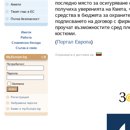
последно място за осигуряване 
Анкети
получиха уверенията на Кмета,
Твоят глас в ЕС
средства в бюджета за охранит
Пътна безопасност
подписването на договор с фирм
проучат възможностите сред пл
Имоти
костюми.
Работа
(
Портал Европа
)
Славянска беседа
Сълза и смях
Страницата е достъпна на:
My.Europe.bg
Потребител:
Парола:
Запомни
Регистрация
Забравена парола
Какво е my.Europe.bg