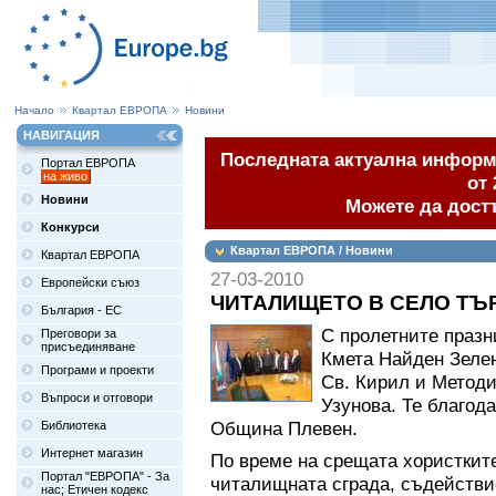
Начало
Квартал ЕВРОПА
Новини
НАВИГАЦИЯ
Последната актуална информа
Портал ЕВРОПА
на живо
от 
Новини
Можете да дост
Конкурси
Квартал ЕВРОПА / Новини
Квартал ЕВРОПА
27-03-2010
Европейски съюз
ЧИТАЛИЩЕТО В СЕЛО ТЪ
България - ЕС
С пролетните праз
Преговори за
присъединяване
Кмета Найден Зелен
Програми и проекти
Св. Кирил и Методи
Въпроси и отговори
Узунова. Те благод
Община Плевен.
Библиотека
Интернет магазин
По време на срещата хористките
Портал "ЕВРОПА" - За
читалищната сграда, съдействи
нас; Етичен кодекс