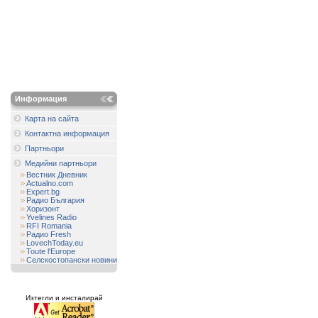
Информация
Карта на сайта
Контактна информация
Партньори
Медийни партньори
Вестник Дневник
Actualno.com
Expert.bg
Радио България
Хоризонт
Yvelines Radio
RFI Romania
Радио Fresh
LovechToday.eu
Toute l'Europe
Селскостопански новини
Изтегли и инсталирай