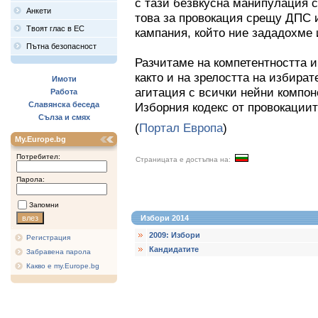
с тази безвкусна манипулация с
Анкети
това за провокация срещу ДПС 
Твоят глас в ЕС
кампания, който ние зададохме
Пътна безопасност
Разчитаме на компетентността и
както и на зрелостта на избира
Имоти
агитация с всички нейни компон
Работа
Славянска беседа
Изборния кодекс от провокациит
Сълза и смях
(
Портал Европа
)
My.Europe.bg
Потребител:
Страницата е достъпна на:
Парола:
Запомни
Избори 2014
2009: Избори
Регистрация
Кандидатите
Забравена парола
Какво е my.Europe.bg