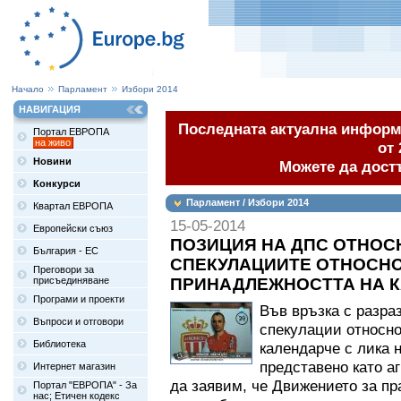
Начало
Парламент
Избори 2014
НАВИГАЦИЯ
Последната актуална информа
Портал ЕВРОПА
на живо
от 
Новини
Можете да дост
Конкурси
Парламент / Избори 2014
Квартал ЕВРОПА
15-05-2014
Европейски съюз
ПОЗИЦИЯ НА ДПС ОТНОС
България - ЕС
СПЕКУЛАЦИИТЕ ОТНОСНО
Преговори за
присъединяване
ПРИНАДЛЕЖНОСТТА НА К
Програми и проекти
Във връзка с разра
Въпроси и отговори
спекулации относно
Библиотека
календарче с лика 
представено като а
Интернет магазин
да заявим, че Движението за п
Портал "ЕВРОПА" - За
нас; Етичен кодекс