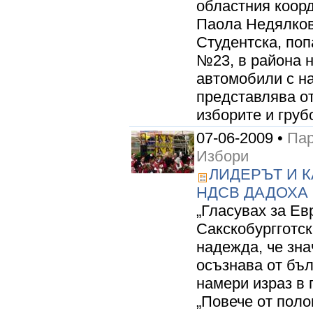
областния коор
Паола Недялков
Студентска, по
№23, в района н
автомобили с на
представлява от
изборите и груб
07-06-2009 •
Пар
Избори
ЛИДЕРЪТ И 
НДСВ ДАДОХА 
„Гласувах за Ев
Сакскобургготс
надежда, че зна
осъзнава от бъл
намери израз в 
„Повече от поло