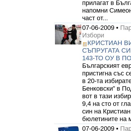
прилагат в Бълг
напомни Симеон
част от...
07-06-2009 •
Пар
Избори
КРИСТИАН В
СЪПРУГАТА СИ
143-ТО ОУ В 
Българският ев
пристигна със с
в 20-та избират
Бенковски” в По
вот в тази изби
9,4 на сто от г
син на Кристиан
бюлетините на м
07-06-2009 •
Пар