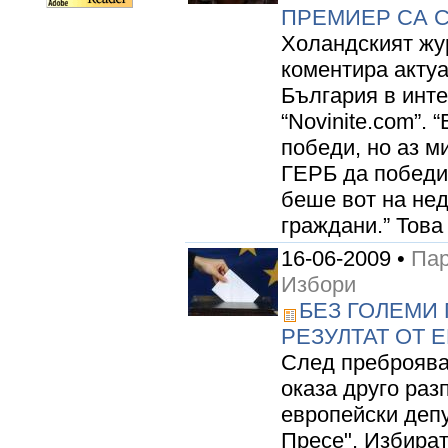
ПРЕМИЕР СА 
Холандският жу
коментира актуа
България в инт
“Novinite.com”.
победи, но аз м
ГЕРБ да победи,
беше вот на нед
граждани.” Това 
16-06-2009 •
Пар
Избори
БЕЗ ГОЛЕМИ
РЕЗУЛТАТ ОТ 
След преброява
оказа друго раз
европейски депу
Пресе". Избират