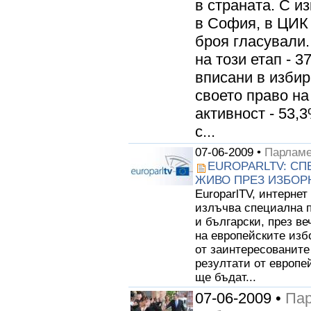
в страната. С и
в София, в ЦИК 
броя гласували.
на този етап - 
вписани в избир
своето право на
активност - 53,
с...
07-06-2009 •
Парламе
EUROPARLTV: СП
ЖИВО ПРЕЗ ИЗБОР
EuroparlTV, интерне
излъчва специална п
и български, през ве
на европейските изб
от заинтересованите
резултати от европе
ще бъдат...
07-06-2009 •
Пар