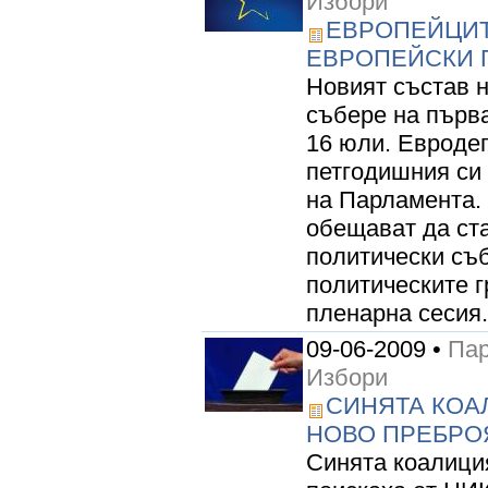
Избори
ЕВРОПЕЙЦИТ
ЕВРОПЕЙСКИ П
Новият състав 
събере на първа
16 юли. Евроде
петгодишния си 
на Парламента. 
обещават да ст
политически съ
политическите г
пленарна сесия.
09-06-2009 •
Пар
Избори
СИНЯТА КОА
НОВО ПРЕБРОЯ
Синята коалиция