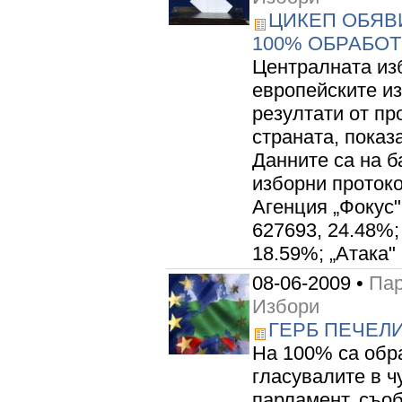
ЦИКЕП ОБЯВ
100% ОБРАБО
Централната из
европейските и
резултати от пр
страната, показ
Данните са на 
изборни протоко
Агенция „Фокус"
627693, 24.48%;
18.59%; „Атака" -
08-06-2009 •
Пар
Избори
ГЕРБ ПЕЧЕЛ
На 100% са обр
гласувалите в 
парламент, съоб