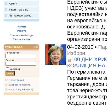
Европейския съ
Анкети
НДСВ) участва в
Твоят глас в ЕС
подчертавайки н
Пътна безопасност
на европейско н
осиновяване. Д
Имоти
Работа
Европейския па
Славянска беседа
организирани пр
Сълза и смях
04-02-2010 •
Пар
My.Europe.bg
Избори
Потребител:
100 ДНИ ХР
Парола:
КОАЛИЦИЯ НА
Запомни
По германската
Германия не е з
Регистрация
търкания, дори 
Забравена парола
това черно-жъл
Какво е my.Europe.bg
християндемокр
бездеен в своит