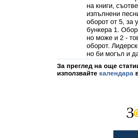
на книги, съотв
изпълнени песни
оборот от 5, за 
бункера 1. Обор
но може и 2 - т
оборот. Лидерск
но би могъл и да
За преглед на още стати
използвайте
календара
в