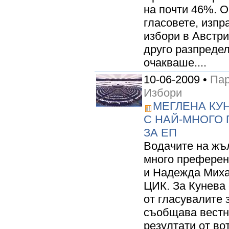
на почти 46%. 
гласовете, изпр
избори в Австри
друго разпредел
очакваше....
10-06-2009 •
Пар
Избори
МЕГЛЕНА КУ
С НАЙ-МНОГО
ЗА ЕП
Водачите на жъл
много преферен
и Надежда Миха
ЦИК. За Кунева
от гласувалите 
съобщава вестн
резултати от во