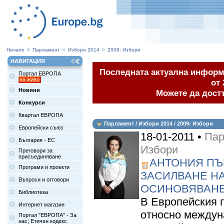
Начало
Парламент
Избори 2014
2009: Избори
НАВИГАЦИЯ
Последната актуална информа
Портал ЕВРОПА
на живо
от 
Новини
Можете да дост
Конкурси
Квартал ЕВРОПА
Парламент / Избори 2014 / 2009: Избори
Европейски съюз
18-01-2011 •
Пар
България - ЕС
Избори
Преговори за
присъединяване
АНТОНИЯ ПЪ
Програми и проекти
ЗАСИЛВАНЕ НА
Въпроси и отговори
ОСИНОВЯВАНЕ
Библиотека
В Европейския 
Интернет магазин
относно междун
Портал "ЕВРОПА" - За
нас; Етичен кодекс