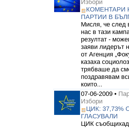
Избори
КОМЕНТАРИ 
ПАРТИИ В БЪ
Мисля, че след 
нас в тази камп
резултат - може
заяви лидерът 
от Агенция „Фоку
казаха социолоз
трябваше да сме
поздравявам вси
които...
07-06-2009 •
Пар
Избори
ЦИК: 37,73%
ГЛАСУВАЛИ
ЦИК съобщихада