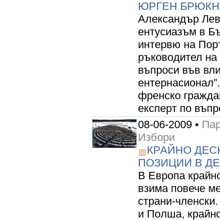
ЮРГЕН БРЮКН
Александър Леви
ентусиазъм в Б
интервю на Пор
ръководител на 
въпроси във вл
ентернасионал”.
френско граждан
експерт по въпр
08-06-2009 •
Пар
Избори
КРАЙНО ДЕС
ПОЗИЦИИ В Д
В Европа крайно
взима повече м
страни-членски.
и Полша, крайно