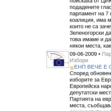
поискаха от ЦИ
подадените глас
парламент на 7
коалиция, има м
които не са зач
Зеленогорски да
това имаме и да
някои места, как
09-06-2009 •
Пар
Избори
ЕНП ВЕЧЕ Е 
Според обновен
изборите за Евр
Европейска нар
депутатски мест
Партията на евр
места, съобщав