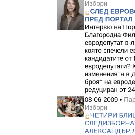
Избори
СЛЕД ЕВРОВ
ПРЕД ПОРТАЛ
Интервю на Пор
Благородна Фил
евродепутат в л
която спечели е
кандидатите от
евродепутати? К
измененията в Д
броят на еврод
редуциран от 24 
08-06-2009 •
Пар
Избори
ЧЕТИРИ БЛИ
СЛЕДИЗБОРНАТ
АЛЕКСАНДЪР Л