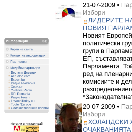
21-07-2009 •
Пар
Избори
ЛИДЕРИТЕ Н
НОВИЯ ПАРЛА
Новият Европей
Информация
политически гру
групи в Парламе
Карта на сайта
Контактна информация
ЕП, съставлява
Партньори
Парламента. То
Медийни партньори
ред на пленарн
Вестник Дневник
Actualno.com
Expert.bg
комисиите и дел
Радио България
Хоризонт
разпределениет
Yvelines Radio
RFI Romania
*Законодателнат
Радио Fresh
LovechToday.eu
Toute l'Europe
20-07-2009 •
Пар
Селскостопански новини
Избори
ХОЛАНДСКИ 
Изтегли и инсталирай
ОЧАКВАНИЯТА 