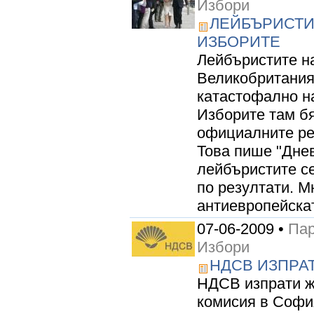
Избори
ЛЕЙБЪРИСТИ
ИЗБОРИТЕ
Лейбъристите н
Великобритания
катастофално н
Изборите там бя
официалните ре
Това пише "Днев
лейбъристите се
по резултати. М
антиевропейскат
07-06-2009 •
Пар
Избори
НДСВ ИЗПРА
НДСВ изпрати ж
комисия в Софи