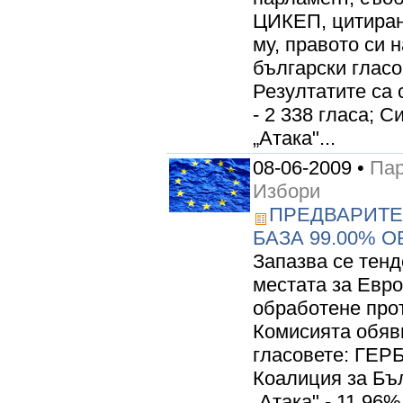
ЦИКЕП, цитиран
му, правото си 
български гласо
Резултатите са 
- 2 338 гласа; С
„Атака"...
08-06-2009 •
Пар
Избори
ПРЕДВАРИТЕ
БАЗА 99.00% 
Запазва се тенд
местата за Евр
обработене про
Комисията обяв
гласовете: ГЕРБ
Коалиция за Бъл
„Атака" - 11,96