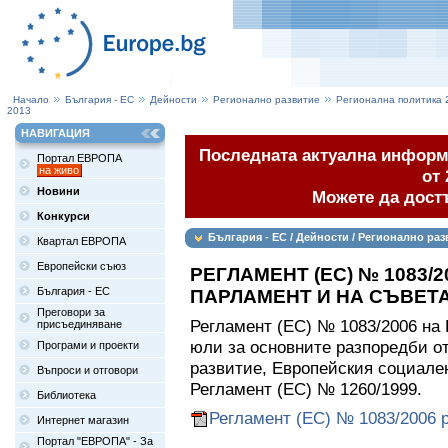
Начало
България - ЕС
Дейности
Регионално развитие
Регионална политика 
2013
НАВИГАЦИЯ
Последната актуална информа
Портал ЕВРОПА
на живо
от 
Новини
Можете да дост
Конкурси
България - ЕС / Дейности / Регионално раз
Квартал ЕВРОПА
законодателство / Законодателство за пер
Европейски съюз
РЕГЛАМЕНТ (ЕС) № 1083/
България - ЕС
ПАРЛАМЕНТ И НА СЪВЕТ
Преговори за
Регламент (ЕС) № 1083/2006 на
присъединяване
юли за основните разпоредби о
Програми и проекти
развитие, Европейския социал
Въпроси и отговори
Регламент (ЕС) № 1260/1999.
Библиотека
Регламент (ЕС) № 1083/2006 p
Интернет магазин
Портал "ЕВРОПА" - За