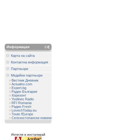
Информация
Карта на сайта
Контактна информация
Партньори
Медийни партньори
Вестник Дневник
Actualno.com
Expert.bg
Радио България
Хоризонт
Yvelines Radio
RFI Romania
Радио Fresh
LovechToday.eu
Toute l'Europe
Селскостопански новини
Изтегли и инсталирай