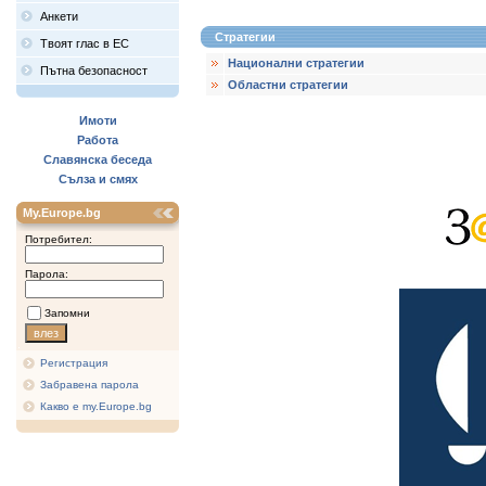
Анкети
Стратегии
Твоят глас в ЕС
Национални стратегии
Пътна безопасност
Областни стратегии
Имоти
Работа
Славянска беседа
Сълза и смях
My.Europe.bg
Потребител:
Парола:
Запомни
Регистрация
Забравена парола
Какво е my.Europe.bg