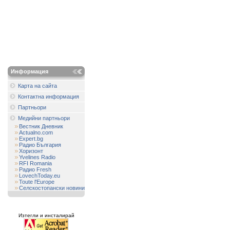
Информация
Карта на сайта
Контактна информация
Партньори
Медийни партньори
Вестник Дневник
Actualno.com
Expert.bg
Радио България
Хоризонт
Yvelines Radio
RFI Romania
Радио Fresh
LovechToday.eu
Toute l'Europe
Селскостопански новини
Изтегли и инсталирай