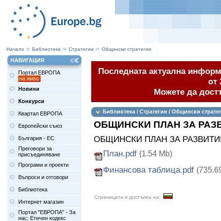
Начало
Библиотека
Стратегии
Общински стратегии
НАВИГАЦИЯ
Последната актуална информа
Портал ЕВРОПА
на живо
от 
Новини
Можете да дост
Конкурси
Библиотека / Стратегии / Общински страте
Квартал ЕВРОПА
ОБЩИНСКИ ПЛАН ЗА РАЗ
Европейски съюз
ОБЩИНСКИ ПЛАН ЗА РАЗВИТИЕ
България - ЕС
Преговори за
План.pdf
(1.54 Mb)
присъединяване
Програми и проекти
Финансова таблица.pdf
(735.6
Въпроси и отговори
Библиотека
Страницата е достъпна на:
Интернет магазин
Портал "ЕВРОПА" - За
нас; Етичен кодекс