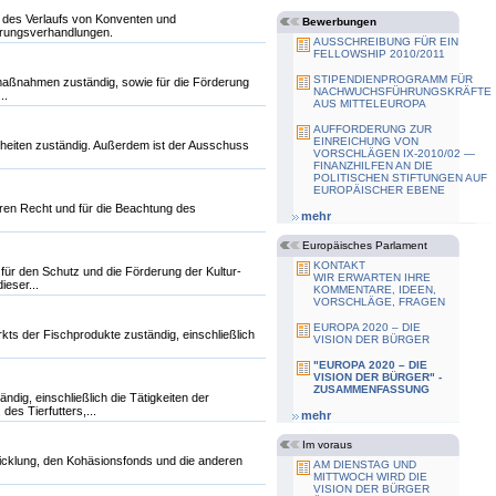
d des Verlaufs von Konventen und
Bewerbungen
erungsverhandlungen.
AUSSCHREIBUNG FÜR EIN
FELLOWSHIP 2010/2011
STIPENDIENPROGRAMM FÜR
maßnahmen zuständig, sowie für die Förderung
NACHWUCHSFÜHRUNGSKRÄFTE
..
AUS MITTELEUROPA
AUFFORDERUNG ZUR
EINREICHUNG VON
rheiten zuständig. Außerdem ist der Ausschuss
VORSCHLÄGEN IX-2010/02 —
FINANZHILFEN AN DIE
POLITISCHEN STIFTUNGEN AUF
EUROPÄISCHER EBENE
ren Recht und für die Beachtung des
mehr
Europäisches Parlament
KONTAKT
für den Schutz und die Förderung der Kultur-
WIR ERWARTEN IHRE
ieser...
KOMMENTARE, IDEEN,
VORSCHLÄGE, FRAGEN
EUROPA 2020 – DIE
rkts der Fischprodukte zuständig, einschließlich
VISION DER BÜRGER
"EUROPA 2020 – DIE
VISION DER BÜRGER" -
ZUSAMMENFASSUNG
dig, einschließlich die Tätigkeiten der
es Tierfutters,...
mehr
Im voraus
twicklung, den Kohäsionsfonds und die anderen
AM DIENSTAG UND
MITTWOCH WIRD DIE
VISION DER BÜRGER