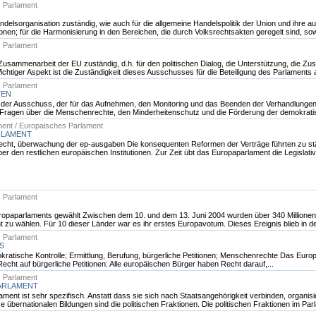
s Parlament
ndelsorganisation zuständig, wie auch für die allgemeine Handelspolitik der Union und ihre 
en; für die Harmonisierung in den Bereichen, die durch Volksrechtsakten geregelt sind, sowie
s Parlament
nd Zusammenarbeit der EU zuständig, d.h. für den politischen Dialog, die Unterstützung, di
htiger Aspekt ist die Zuständigkeit dieses Ausschusses für die Beteiligung des Parlaments a
s Parlament
TEN
er der Ausschuss, der für das Aufnehmen, den Monitoring und das Beenden der Verhandlungen 
 Fragen über die Menschenrechte, den Minderheitenschutz und die Förderung der demokratisc
ent / Europaisches Parlament
RLAMENT
ivrecht, überwachung der ep-ausgaben Die konsequenten Reformen der Verträge führten zu s
 den restlichen europäischen Institutionen. Zur Zeit übt das Europaparlament die Legislati
s Parlament
opaparlaments gewählt Zwischen dem 10. und dem 13. Juni 2004 wurden über 340 Millionen
t zu wählen. Für 10 dieser Länder war es ihr erstes Europavotum. Dieses Ereignis blieb in der
s Parlament
S
okratische Kontrolle; Ermittlung, Berufung, bürgerliche Petitionen; Menschenrechte Das Euro
Recht auf bürgerliche Petitionen: Alle europäischen Bürger haben Recht darauf,...
s Parlament
PARLAMENT
ent ist sehr spezifisch. Anstatt dass sie sich nach Staatsangehörigkeit verbinden, organisie
bernationalen Bildungen sind die politischen Fraktionen. Die politischen Fraktionen im Par