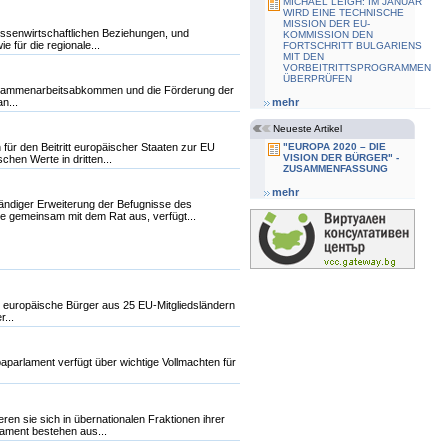
MICHAEL LEIGH: IM JANUAR
WIRD EINE TECHNISCHE
MISSION DER EU-
aussenwirtschaftlichen Beziehungen, und
KOMMISSION DEN
 für die regionale...
FORTSCHRITT BULGARIENS
MIT DEN
VORBEITRITTSPROGRAMMEN
ÜBERPRÜFEN
e Zusammenarbeitsabkommen und die Förderung der
n...
mehr
Neueste Artikel
für den Beitritt europäischer Staaten zur EU
"EUROPA 2020 – DIE
VISION DER BÜRGER" -
hen Werte in dritten...
ZUSAMMENFASSUNG
mehr
tändiger Erweiterung der Befugnisse des
ve gemeinsam mit dem Rat aus, verfügt...
 europäische Bürger aus 25 EU-Mitgliedsländern
...
paparlament verfügt über wichtige Vollmachten für
ren sie sich in übernationalen Fraktionen ihrer
lament bestehen aus...