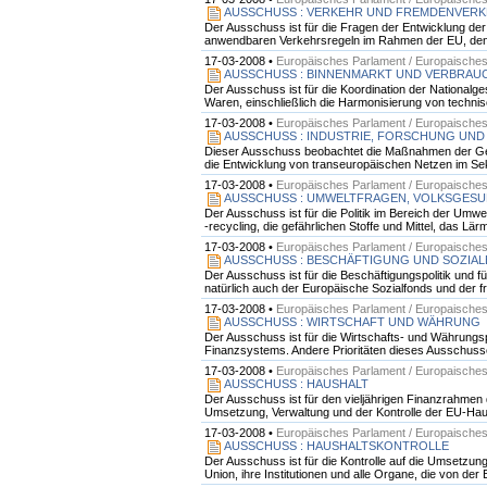
AUSSCHUSS : VERKEHR UND FREMDENVER
Der Ausschuss ist für die Fragen der Entwicklung der
anwendbaren Verkehrsregeln im Rahmen der EU, den A
17-03-2008 •
Europäisches Parlament / Europaische
AUSSCHUSS : BINNENMARKT UND VERBRA
Der Ausschuss ist für die Koordination der National
Waren, einschließlich die Harmonisierung von technis
17-03-2008 •
Europäisches Parlament / Europaische
AUSSCHUSS : INDUSTRIE, FORSCHUNG UND
Dieser Ausschuss beobachtet die Maßnahmen der Gemein
die Entwicklung von transeuropäischen Netzen im Sekt
17-03-2008 •
Europäisches Parlament / Europaische
AUSSCHUSS : UMWELTFRAGEN, VOLKSGESU
Der Ausschuss ist für die Politik im Bereich der Um
-recycling, die gefährlichen Stoffe und Mittel, das Lä
17-03-2008 •
Europäisches Parlament / Europaische
AUSSCHUSS : BESCHÄFTIGUNG UND SOZIA
Der Ausschuss ist für die Beschäftigungspolitik und f
natürlich auch der Europäische Sozialfonds und der f
17-03-2008 •
Europäisches Parlament / Europaische
AUSSCHUSS : WIRTSCHAFT UND WÄHRUNG
Der Ausschuss ist für die Wirtschafts- und Währungs
Finanzsystems. Andere Prioritäten dieses Ausschusses
17-03-2008 •
Europäisches Parlament / Europaische
AUSSCHUSS : HAUSHALT
Der Ausschuss ist für den vieljährigen Finanzrahmen
Umsetzung, Verwaltung und der Kontrolle der EU-Haus
17-03-2008 •
Europäisches Parlament / Europaische
AUSSCHUSS : HAUSHALTSKONTROLLE
Der Ausschuss ist für die Kontrolle auf die Umsetz
Union, ihre Institutionen und alle Organe, die von de