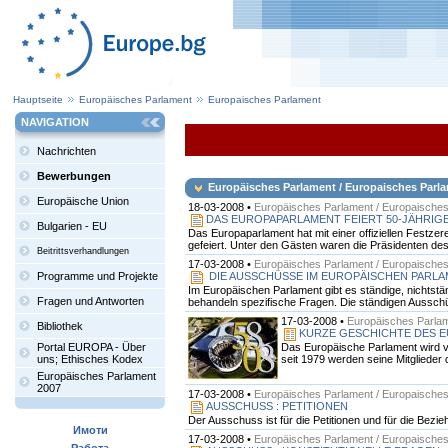
Hauptseite
Europäisches Parlament
Europaisches Parlament
NAVIGATION
Nachrichten
Bewerbungen
Europäisches Parlament / Europaisches Parl
Europäische Union
18-03-2008 •
Europäisches Parlament / Europaische
DAS EUROPAPARLAMENT FEIERT 50-JÄHRIGE
Bulgarien - EU
Das Europaparlament hat mit einer offiziellen Festz
gefeiert. Unter den Gästen waren die Präsidenten d
Beitrittsverhandlungen
17-03-2008 •
Europäisches Parlament / Europaische
Programme und Projekte
DIE AUSSCHÜSSE IM EUROPÄISCHEN PARL
Im Europäischen Parlament gibt es ständige, nicht
Fragen und Antworten
behandeln spezifische Fragen. Die ständigen Ausschüs
17-03-2008 •
Europäisches Parlam
Bibliothek
KURZE GESCHICHTE DES 
Das Europäische Parlament wird vo
Portal EUROPA - Über
seit 1979 werden seine Mitglieder
uns; Ethisches Kodex
Europäisches Parlament
2007
17-03-2008 •
Europäisches Parlament / Europaische
AUSSCHUSS : PETITIONEN
Der Ausschuss ist für die Petitionen und für die Bez
Имоти
17-03-2008 •
Europäisches Parlament / Europaische