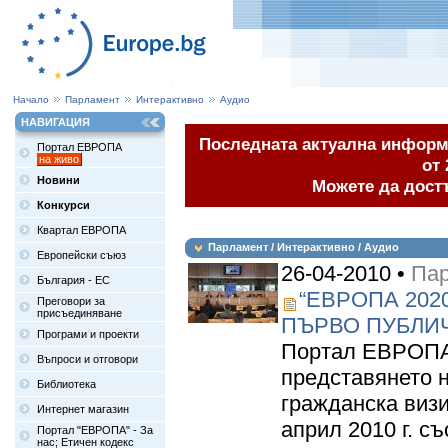
Начало
Парламент
Интерактивно
Аудио
НАВИГАЦИЯ
Последната актуална информа
Портал ЕВРОПА
на живо
от 
Новини
Можете да дост
Конкурси
Квартал ЕВРОПА
Парламент / Интерактивно / Аудио
Европейски съюз
26-04-2010 •
Пар
България - ЕС
“ЕВРОПА 202
Преговори за
присъединяване
ПЪРВО ПУБЛИ
Програми и проекти
Портал ЕВРОПА 
Въпроси и отговори
представянето н
Библиотека
гражданска визи
Интернет магазин
април 2010 г. с
Портал "ЕВРОПА" - За
нас; Етичен кодекс