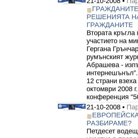
21-10-2008 •
Пар
ГРАЖДАНИТЕ
РЕШЕНИЯТА НА
ГРАЖДАНИТЕ
Втората кръгла 
участието на ми
Гергана Грънчар
румънският жур
Абрашева - изп
интернешънъл”.
12 страни взеха
октомври 2008 
конференция "50
21-10-2008 •
Пар
ЕВРОПЕЙСКА
РАЗБИРАМЕ?
Петдесет водещи