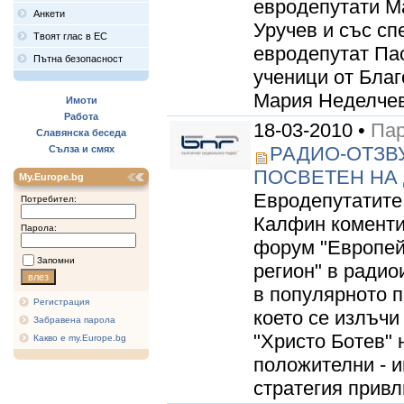
евродепутати М
Анкети
Уручев и със сп
Твоят глас в ЕС
евродепутат Пас
Пътна безопасност
ученици от Благ
Мария Неделчева
Имоти
Работа
18-03-2010 •
Пар
Славянска беседа
РАДИО-ОТЗВ
Сълза и смях
ПОСВЕТЕН НА 
My.Europe.bg
Евродепутатите
Потребител:
Калфин коменти
Парола:
форум "Европей
Запомни
регион" в радио
в популярното п
Регистрация
което се излъчи
Забравена парола
"Христо Ботев" 
Какво е my.Europe.bg
положителни - и
стратегия привли