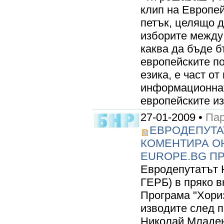
клип на Европе
петък, целящо д
изборите между 
каква да бъде 
европейските по
езика, е част от
информационнат
европейските из
27-01-2009 •
Пар
ЕВРОДЕПУТА
КОМЕНТИРА О
EUROPE.BG ПР
Евродепутатът 
ГЕРБ) в пряко 
Програма "Хориз
изводите след 
Николай Младен