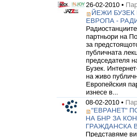
26-02-2010 •
Пар
ЙЕЖИ БУЗЕК
ЕВРОПА - РАДИ
Радиостанциите
партньори на П
за предстоящот
публичната лекц
председателя н
Бузек. Интерне
на живо публич
Европейския па
изнесе в...
08-02-2010 •
Пар
"ЕВРАНЕТ" П
НА БНР ЗА КО
ГРАЖДАНСКА 
Представяме ви 