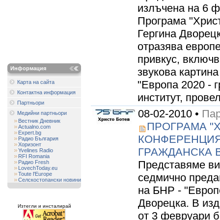
излъчена на 6 фе
Програма "Хрис
Гергина Дворецк
отразява европе
привкус, включ
Информация
звукова картин
"Европа 2020 - 
Карта на сайта
Контактна информация
институт, провела
Партньори
08-02-2010 •
Пар
Медийни партньори
Вестник Дневник
ПРОГРАМА "Х
Actualno.com
Expert.bg
КОНФЕРЕНЦИЯТ
Радио България
Хоризонт
ГРАЖДАНСКА 
Yvelines Radio
RFI Romania
Представяме ви
Радио Fresh
LovechToday.eu
Toute l'Europe
седмично преда
Селскостопански новини
на БНР - "Европ
Дворецка. В изд
Изтегли и инсталирай
от 3 февруари б