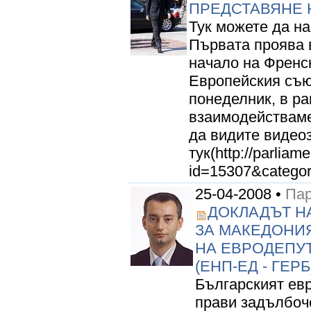
ПРЕДСТАВЯНЕ 
Тук можете да на
Първата проява 
начало на Френс
Европейския съю
понеделник, в ра
взаимодействаме
да видите видеоз
тук(http://parliam
id=15307&categor
25-04-2008 •
Пар
ДОКЛАДЪТ Н
ЗА МАКЕДОНИЯ
НА ЕВРОДЕПУ
(ЕНП-ЕД - ГЕРБ
Българският ев
прави задълбоч