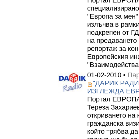
Портал ЕВРОПА 
специализирано
"Европа за мен"
излъчва в рамки
подкрепен от ГД
на предаването 
репортаж за ко
Европейския инс
"Взаимодействам
01-02-2010 •
Пар
"ДАРИК РАДИ
ИЗГЛЕЖДА ЕВРО
Портал ЕВРОПА 
Тереза Захариев
откриването на 
гражданска визи
който трябва да