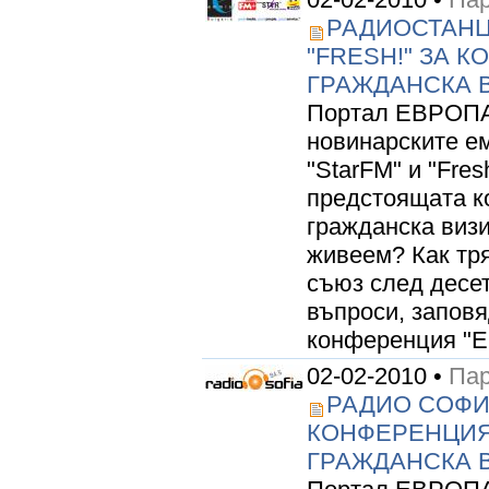
РАДИОСТАНЦИ
"FRESH!" ЗА К
ГРАЖДАНСКА 
Портал ЕВРОПА 
новинарските е
"StarFM" и "Fres
предстоящата к
гражданска визи
живеем? Как тр
съюз след десет
въпроси, запов
конференция "Ев
02-02-2010 •
Пар
РАДИО СОФИЯ
КОНФЕРЕНЦИЯТ
ГРАЖДАНСКА 