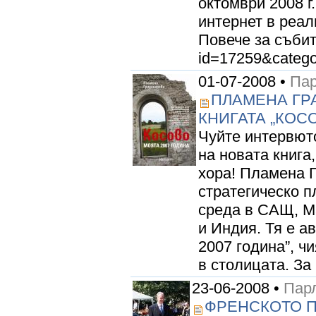
октомври 2008 г
интернет в реал
Повече за събит
id=17259&catego
01-07-2008 •
Пар
ПЛАМЕНА ГР
КНИГАТА „КОСО
Чуйте интервют
на новата книга
хора! Пламена 
стратегическо п
среда в САЩ, Ма
и Индия. Тя е а
2007 година”, ч
в столицата. За 
23-06-2008 •
Парл
ФРЕНСКОТО П