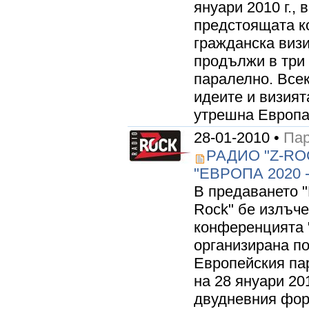
януари 2010 г., 
предстоящата к
гражданска виз
продължи в три 
паралелно. Все
идеите и визият
утрешна Европа.
28-01-2010 •
Пар
РАДИО "Z-R
"ЕВРОПА 2020
В предаването "
Rock" бе излъче
конференцията "
организирана п
Европейския па
на 28 януари 20
двудневния фор