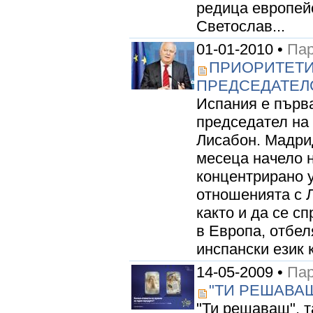
редица европейс
Светослав...
01-01-2010 •
Пар
ПРИОРИТЕТИ
ПРЕДСЕДАТЕЛ
Испания е първа
председател на 
Лисабон. Мадри
месеца начело н
концентрирано 
отношенията с Л
както и да се с
в Европа, отбел
инспански език 
14-05-2009 •
Пар
"ТИ РЕШАВАШ
"Ти решаваш", т