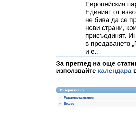
Европейския па
Единият от изво
не бива да се п
нови страни, ко
присъединят. И
в предаването 
и е...
За преглед на още стати
използвайте
календара
в
Интерактивно
Радиопредавания
Видео