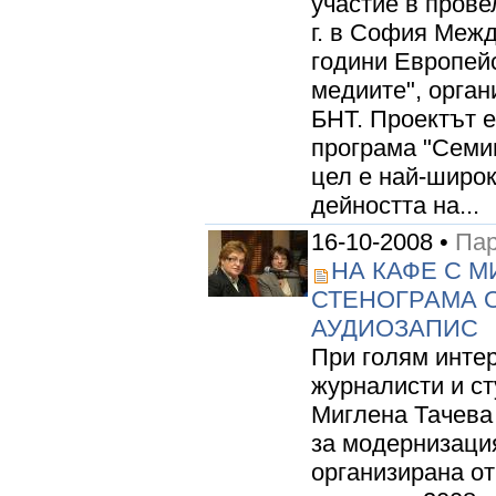
участие в прове
г. в София Меж
години Европей
медиите", орган
БНТ. Проектът 
програма "Семи
цел е най-широ
дейността на...
16-10-2008 •
Пар
НА КАФЕ С М
СТЕНОГРАМА О
АУДИОЗАПИС
При голям интер
журналисти и с
Миглена Тачева 
за модернизаци
организирана от