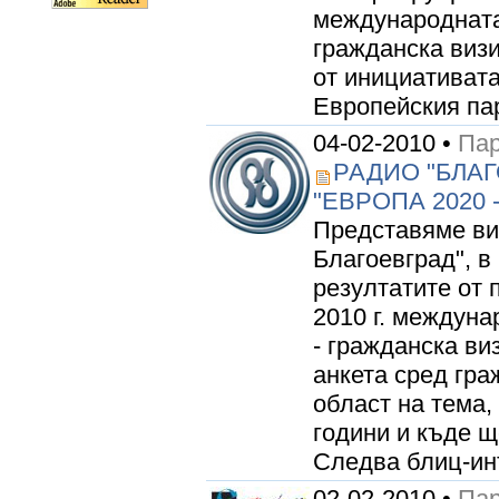
международната
гражданска визи
от инициативат
Европейския пар
04-02-2010 •
Пар
РАДИО "БЛА
"ЕВРОПА 2020
Представяме ви
Благоевград", в
резултатите от 
2010 г. междун
- гражданска ви
анкета сред гра
област на тема,
години и къде щ
Следва блиц-инт
02-02-2010 •
Пар