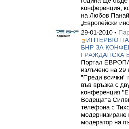
година ще бъде
конференция, к
на Любов Панай
„Европейски инст
29-01-2010 •
Пар
ИНТЕРВЮ НА
БНР ЗА КОНФЕ
ГРАЖДАНСКА 
Портал ЕВРОПА 
излъчено на 29 
"Преди всички" 
във връзка с д
конференция "Ев
Водещата Силви
телефона с Тих
модернизиране н
модератор на пъ