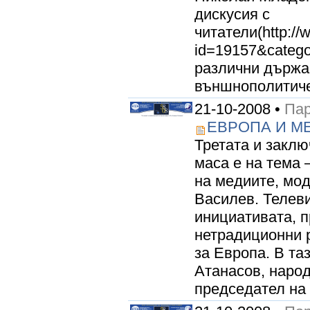
дискусия с
читатели(http://
id=19157&categ
различни държа
външнополитиче
21-10-2008 •
Пар
ЕВРОПА И МЕ
Третата и закл
маса е на тема 
на медиите, мо
Василев. Телеви
инициативата, п
нетрадиционни 
за Европа. В та
Атанасов, наро
председател на 