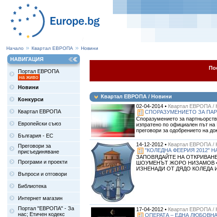
Начало
Квартал ЕВРОПА
Новини
НАВИГАЦИЯ
По
Портал ЕВРОПА
на живо
Новини
Квартал ЕВРОПА / Новини
Конкурси
02-04-2014 •
Квартал ЕВРОПА / 
Квартал ЕВРОПА
СПОРАЗУМЕНИЕТО ЗА ПАР
Споразумението за партньорств
Европейски съюз
изпратено по официален път на 
преговори за одобрението на док
България - ЕС
14-12-2012 •
Квартал ЕВРОПА / 
Преговори за
"КОЛЕДНА ФЕЕРИЯ 2012" 
присъединяване
ЗАПОВЯДАЙТЕ НА ОТКРИВАНЕТО
Програми и проекти
ШОУМЕНЪТ ЖОРО НИЗАМОВ • 
ИЗНЕНАДИ ОТ ДЯДО КОЛЕДА И СН
Въпроси и отговори
Библиотека
Интернет магазин
Портал "ЕВРОПА" - За
17-04-2012 •
Квартал ЕВРОПА / 
нас; Етичен кодекс
ОПЕРАТА – ЕДНА ЛЮБОВН