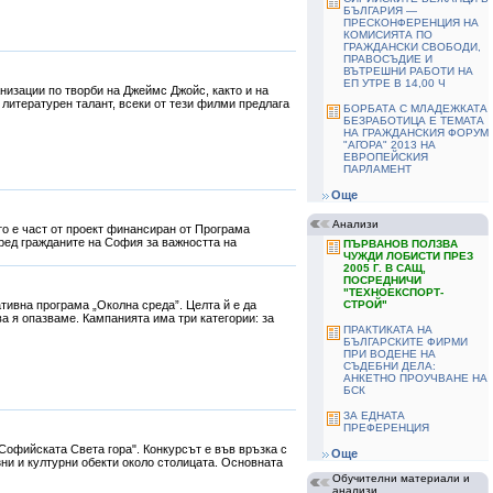
БЪЛГАРИЯ —
ПРЕСКОНФЕРЕНЦИЯ НА
КОМИСИЯТА ПО
ГРАЖДАНСКИ СВОБОДИ,
ПРАВОСЪДИЕ И
ВЪТРЕШНИ РАБОТИ НА
ЕП УТРЕ В 14,00 Ч
изации по творби на Джеймс Джойс, както и на
 литературен талант, всеки от тези филми предлага
БОРБАТА С МЛАДЕЖКАТА
БЕЗРАБОТИЦА Е ТЕМАТА
НА ГРАЖДАНСКИЯ ФОРУМ
"АГОРА" 2013 НА
ЕВРОПЕЙСКИЯ
ПАРЛАМЕНТ
Още
Анализи
то е част от проект финансиран от Програма
сред гражданите на София за важността на
ПЪРВАНОВ ПОЛЗВА
ЧУЖДИ ЛОБИСТИ ПРЕЗ
2005 Г. В САЩ,
ПОСРЕДНИЧИ
"TЕХНОЕКСПОРТ-
тивна програма „Околна среда”. Целта й е да
СТРОЙ"
ва я опазваме. Кампанията има три категории: за
ПРАКТИКАТА НА
БЪЛГАРСКИТЕ ФИРМИ
ПРИ ВОДЕНЕ НА
СЪДЕБНИ ДЕЛА:
АНКЕТНО ПРОУЧВАНЕ НА
БСК
ЗА ЕДНАТА
ПРЕФЕРЕНЦИЯ
Софийската Света гора". Конкурсът е във връзка с
Още
зни и културни обекти около столицата. Основната
Обучителни материали и
анализи