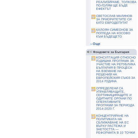
РЕАЛИЗИРАМЕ, ТОЛКОВА
ПО-ГОЛЯМ ЩЕ БЪДЕ
ЕФЕКТЪТ
СВЕТОСЛАВ МАЛИНОВ
ЗА ПРИОРИТЕТИТЕ СИ
КАТО ЕВРОДЕПУТАТ
КАЛОЯН СИМЕОНОВ ЗА
ПОГЛЕДА НА КОСОВО
КЪМ БЪДЕЩЕТО
Още
Фондовете за България
КОНСУЛТАЦИЯ ОТНОСНО
ГОДИШНА ПРОГРАМА ЗА
УЧАСТИЕ НА РЕПУБЛИКА
БЪЛГАРИЯ В ПРОЦЕСА
НА ВЗЕМАНЕ НА
РЕШЕНИЯ НА
ЕВРОПЕЙСКИЯ СЪЮЗ ЗА
2014 ГОДИНА
ОПРЕДЕЛЕНИ СА
УПРАВЛЯВАЩИТЕ,
СЕРТИФИЦИРАЩИТЕ И
ОДИТНИТЕ ОРГАНИ ПО
ОПЕРАТИВНИТЕ
ПРОГРАМИ ЗА ПЕРИОДА
2014-2020 Г.
КОНЦЕНТРИРАНЕ НА
ПОЛИТИКАТА НА
СБЛИЖАВАНЕ НА ЕС
ВЪРХУ РАСТЕЖА И
ЗАЕТОСТТА —
РЕФОРМАТА В 10 ТОЧКИ