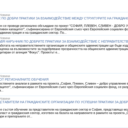
Новини
ПО ДОБРИ ПРАКТИКИ ЗА ВЗАИМОДЕЙСТВИЕ МЕЖДУ СТРУКТУРИТЕ НА ГРАЖДАН
Сливен се проведе регионално обсъждане по проект "СОФИЯ, ПЛЕВЕН, СЛИВЕН - ДО
ивен капацитет", съфинансирана от Европейския съюз чрез Европейския социален фо
администрация и на гражданския сектор. По...
Новини
ВЯ НАРЪЧНИК ПО ДОБРИТЕ ПРАКТИКИ ЗА ВЗАИМОДЕЙСТВИЕ С НЕПРАВИТЕЛСТ
аботата на неправителствените организации и общинските администрации ще бъде изд
 оценка на възможностите за подобряване прозрачността на общинските администраци
тиран от агенция "Фокус". Проектът е...
Новини
ОТ РЕГИОНАЛНИТЕ ОБУЧЕНИЯ
ествените анализи в рамките на проекта „София, Плевен, Сливен – добро управление 
ацитет”, съфинансиран от Европейския съюз чрез Европейския социален фонд, се разр
...
Новини
ДСТАВИТЕЛИ НА ГРАЖДАНСКИТЕ ОРГАНИЗАЦИИ ПО УСПЕШНИ ПРАКТИКИ ЗА ДОБР
 се състоя обучение за представители на гражданския сектор в София, представящо мо
ласт и гражданския сектор, изготвен на базата на направените в рамките на проекта 
ри и препоръките от...