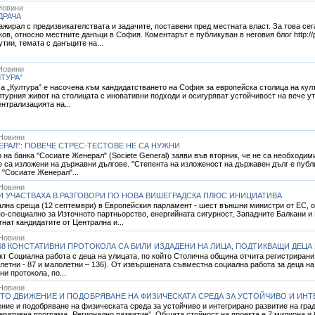
Новини
ДРАЧА
жирал с предизвикателствата и задачите, поставени пред местната власт. За това се
, относно местните данъци в София. Коментарът е публикуван в неговия блог http://pro
тии, темата с данъците на...
Новини
ТУРА”
ма „Култура” е насочена към кандидатстването на София за европейска столица на култ
лтурния живот на столицата с иновативни подходи и осигуряват устойчивост на вече у
ентрализацията на...
Новини
РАЛ”: ПОВЕЧЕ СТРЕС-ТЕСТОВЕ НЕ СА НУЖНИ
 на банка "Сосиате Женерал" (Societe General) заяви във вторник, че не са необходим
е са изложени на държавни дългове. "Степента на изложеност на държавен дълг е публи
 "Сосиате Женерал"...
Новини
И УЧАСТВАХА В РАЗГОВОРИ ПО НОВА ВИШЕГРАДСКА ПЛЮС ИНИЦИАТИВА
лна среща (12 септември) в Европейския парламент - шест външни министри от ЕС, о
по-специално за Източното партньорство, енергийната сигурност, Западните Балкани и
нат кандидатите от Централна и...
Новини
 68 КОНСТАТИВНИ ПРОТОКОЛА СА БИЛИ ИЗДАДЕНИ НА ЛИЦА, ПОДТИКВАЩИ ДЕЦА
ект Социална работа с деца на улицата, по който Столична община отчита регистрирани
летни - 87 и малолетни – 136). От извършената съвместна социална работа за деца н
и протокола, по...
Новини
ТО ДВИЖЕНИЕ И ПОДОБРЯВАНЕ НА ФИЗИЧЕСКАТА СРЕДА ЗА УСТОЙЧИВО И ИНТЕ
ние и подобряване на физическата среда за устойчиво и интегрирано развитие на гр
еративна програма „Регионално развитие”. Общата стойност на проекта е 7 милиона и 6