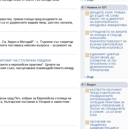
Новини от ЕП
МЛАДИТЕ ХОРА ТРЯБВА
ДА БЪДАТ НЕ САМО
ранства, тревни площи пред входовете на
ОБЕКТ, НО И ДВИГАТЕЛ
НА ЕВРОПЕЙСКАТА
 са от дървесните видове явор, шестил, каталпа,
МЛАДЕЖКА ИНИЦИАТИВА
ОТПАДАНЕТО НА ВИЗИТЕ
ЗА КАНАДА И САЩ ЩЕ
ГАРАНТИРА
РАВНОПОСТАВЕНОСТ ЗА
 Св. Кирил и Методий" - с. Търнене със секретар
ВСИЧКИ ЕВРОПЕЙСКИ
ките поставиха няколко въпроса – за ремонт на
ГРАЖДАНИ И БИЗНЕСА
ЕДИННИЯТ ЦИФРОВ
ПАЗАР МОЖЕ ДА
РАКТИКИ” НА СТОЛИЧНА ОБЩИНА
СПОМОГНЕ ЗА ПО-
ПРОЗРАЧНО И ПО-
екти и европейски практики”. Целите на
ДЕМОКРАТИЧНО
ейския съюз, насърчаване взаимодействието между
УПРАВЛЕНИЕ
Още
Видео
ЕКСПЕРТИ ОБУЧАВАТ
ПРЕДСТАВИТЕЛИ НА
ГРАЖДАНСКИТЕ
ски град Печ, избран за Европейска столица на
ОРГАНИЗАЦИИ ПО
та, българския посланик в Унгария и заместник-
УСПЕШНИ ПРАКТИКИ ЗА
ДОБРО УПРАВЛЕНИЕ В
ПОЛЗА НА ГРАЖДАНИТЕ
В СОФИЯ - 23-24 ЮНИ
2009
ОБУЧЕНИЕ НА
ОБЩИНСКА
АДМИНИСТРАЦИЯ И