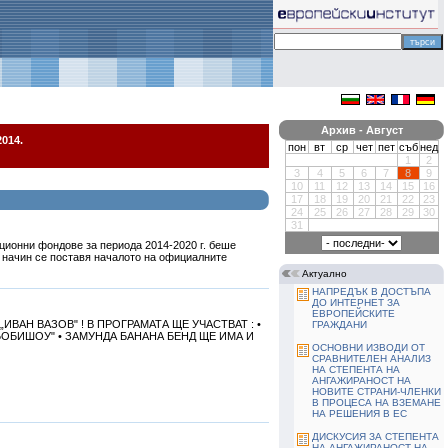
Архив - Август
014.
пон
вт
ср
чет
пет
съб
нед
1
2
3
4
5
6
7
8
9
10
11
12
13
14
15
16
17
18
19
20
21
22
23
24
25
26
27
28
29
30
31
ционни фондове за периода 2014-2020 г. беше
и начин се поставя началото на официалните
Актуално
НАПРЕДЪК В ДОСТЪПА
ДО ИНТЕРНЕТ ЗА
ЕВРОПЕЙСКИТЕ
„ИВАН ВАЗОВ" ! В ПРОГРАМАТА ЩЕ УЧАСТВАТ : •
ГРАЖДАНИ
ОБИШОУ" • ЗАМУНДА БАНАНА БЕНД ЩЕ ИМА И
ОСНОВНИ ИЗВОДИ ОТ
СРАВНИТЕЛЕН АНАЛИЗ
НА СТЕПЕНТА НА
АНГАЖИРАНОСТ НА
НОВИТЕ СТРАНИ-ЧЛЕНКИ
В ПРОЦЕСА НА ВЗЕМАНЕ
НА РЕШЕНИЯ В ЕС
ДИСКУСИЯ ЗА СТЕПЕНТА
НА АНГАЖИРАНОСТ НА