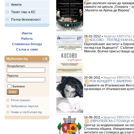
Един различен начин да прекара
Анкети
рамките на цикъла „Операта – е
„Магията на Арена ди Верона”...
Твоят глас в ЕС
Пътна безопасност
Имоти
26-01-2012 •
Квартал ЕВРОПА / 
Работа
КОСОВО - ПОГЛЕД КЪМ Б
Европейският институт и Европ
Славянска беседа
поглед към бъдещето". Събитието
Сълза и смях
Минчев. Всички присъстващи ще 
My.Europe.bg
Потребител:
Парола:
20-06-2011 •
Квартал ЕВРОПА / 
РОК КОНЦЕРТ С ВАЛЕРИО
В рамките на Италианския Фести
Запомни
организира от Италианския култ
Регистрация
Забравена парола
Какво е my.Europe.bg
16-06-2011 •
Квартал ЕВРОПА / 
„ЕВРОПЕЙСКА СТОЛИЦА НА 
Център за модернизиране на пол
Столична община. Инициативата 
жителите на столицата да участ