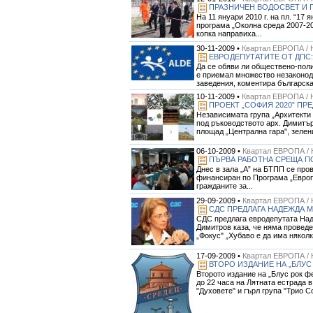
ПРАЗНИЧЕН ВОДОСВЕТ И П
На 11 януари 2010 г. на пл. “17
програма „Околна среда 2007-20
копка направиха...
30-11-2009 •
Квартал ЕВРОПА / 
ЕВРОДЕПУТАТИТЕ ОТ ДПС:
Да се обяви ли обществено-поли
е приемал множество незаконод
заведения, коментира българска
10-11-2009 •
Квартал ЕВРОПА / 
ПРОЕКТ „СОФИЯ 2020” П
Независимата група „Архитекти
под ръководството арх. Димитър
площад „Централна гара", зелени
06-10-2009 •
Квартал ЕВРОПА / 
ПЪРВА РАБОТНА СРЕЩА ПО
Днес в зала „А” на БТПП се про
финансиран по Програма „Европ
гражданите за...
29-09-2009 •
Квартал ЕВРОПА / 
СДС ПРЕДЛАГА НАДЕЖДА 
СДС предлага евродепутата Над
Димитров каза, че няма проведе
„Фокус" „Хубаво е да има няколк
17-09-2009 •
Квартал ЕВРОПА / 
ВТОРО ИЗДАНИЕ НА „БЛУС 
Второто издание на „Блус рок ф
до 22 часа на Лятната естрада в 
"Духовете" и гърл група "Трио Со