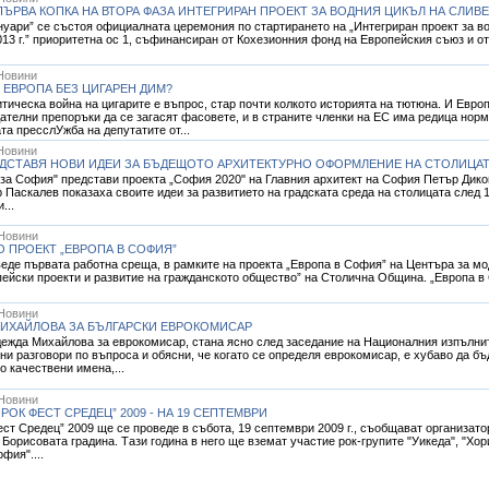
ЪРВА КОПКА НА ВТОРА ФАЗА ИНТЕГРИРАН ПРОЕКТ ЗА ВОДНИЯ ЦИКЪЛ НА СЛИВ
 януари” се състоя официалната церемония по стартирането на „Интегриран проект за в
13 г.” приоритетна ос 1, съфинансиран от Кохезионния фонд на Европейския съюз и 
Новини
 ЕВРОПА БЕЗ ЦИГАРЕН ДИМ?
тическа война на цигарите е въпрос, стар почти колкото историята на тютюна. И Евро
ателни препоръки да се загасят фасовете, и в страните членки на ЕС има редица нор
та пресслУжба на депутатите от...
Новини
РЕДСТАВЯ НОВИ ИДЕИ ЗА БЪДЕЩОТО АРХИТЕКТУРНО ОФОРМЛЕНИЕ НА СТОЛИЦА
 за София" представи проекта „София 2020" на Главния архитект на София Петър Дик
 Паскалев показаха своите идеи за развитието на градската среда на столицата след 1
...
Новини
 ПРОЕКТ „ЕВРОПА В СОФИЯ”
веде първата работна среща, в рамките на проекта „Европа в София” на Центъра за 
ейски проекти и развитие на гражданското общество” на Столична Община. „Европа в
Новини
МИХАЙЛОВА ЗА БЪЛГАРСКИ ЕВРОКОМИСАР
ежда Михайлова за еврокомисар, стана ясно след заседание на Националния изпълни
ни разговори по въпроса и обясни, че когато се определя еврокомисар, е хубаво да бъ
о качествени имена,...
Новини
РОК ФЕСТ СРЕДЕЦ” 2009 - НА 19 СЕПТЕМВРИ
ест Средец” 2009 ще се проведе в събота, 19 септември 2009 г., съобщават организат
Борисовата градина. Тази година в него ще вземат участие рок-групите "Уикеда", "Хоризо
фия"....