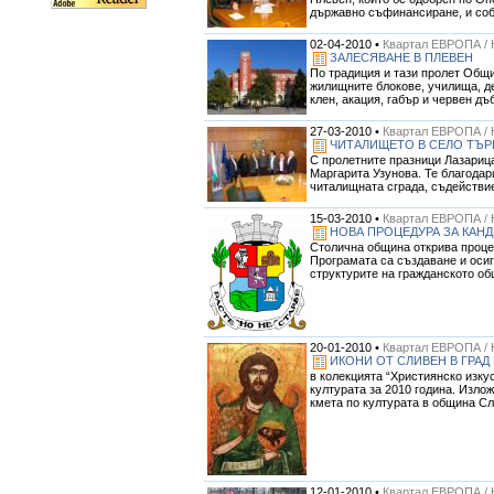
държавно съфинансиране, и соб
02-04-2010 •
Квартал ЕВРОПА / 
ЗАЛЕСЯВАНЕ В ПЛЕВЕН
По традиция и тази пролет Общ
жилищните блокове, училища, де
клен, акация, габър и червен дъ
27-03-2010 •
Квартал ЕВРОПА / 
ЧИТАЛИЩЕТО В СЕЛО ТЪР
С пролетните празници Лазарица
Маргарита Узунова. Те благодар
читалищната сграда, съдействие
15-03-2010 •
Квартал ЕВРОПА / 
НОВА ПРОЦЕДУРА ЗА КАН
Столична община открива процед
Програмата са създаване и осиг
структурите на гражданското общ
20-01-2010 •
Квартал ЕВРОПА / 
ИКОНИ ОТ СЛИВЕН В ГРАД
в колекцията “Християнско изку
културата за 2010 година. Изло
кмета по културата в община Сл
12-01-2010 •
Квартал ЕВРОПА / 