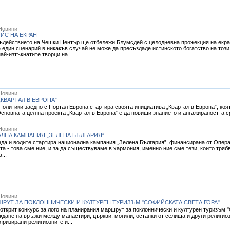
Новини
ЙС НА ЕКРАН
ъдействието на Чешки Център ще отбележи Блумсдей с целодневна прожекция на екран
 един сценарий в никакъв случай не може да пресъздаде истинското богатство на този
ай-изтъкнатите творци на...
Новини
КВАРТАЛ В ЕВРОПА”
олитики заедно с Портал Европа стартира своята инициатива „Квартал в Европа”, коя
сновната цел на проекта „Квартал в Европа” е да повиши знанието и ангажираността 
Новини
ЛНА КАМПАНИЯ „ЗЕЛЕНА БЪЛГАРИЯ”
да и водите стартира национална кампания „Зелена България”, финансирана от Опера
та - това сме ние, и за да съществуваме в хармония, именно ние сме тези, които тряб
...
Новини
ШРУТ ЗА ПОКЛОННИЧЕСКИ И КУЛТУРЕН ТУРИЗЪМ "СОФИЙСКАТА СВЕТА ГОРА"
ткрит конкурс за лого на планирания маршрут за поклоннически и културен туризъм "
ждане на връзки между манастири, църкви, могили, останки от селища и други религио
яризирани религиозните и...