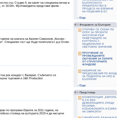
естно със Студио 5, ви канят на специална вечер в
БЪЛГАРСКОТО
, от 18.00ч. Мултимедията представя филм -
ПРАВИТЕЛСТВО В
ПРОЦЕСА НА ВЗЕМАНЕ
НА РЕШЕНИЯ В ЕС
Още
Фондовете за България
ОТКРИВА СЕ СХЕМА ПО
ОПРР ЗА ПРОЕКТИ
НАСОЧЕНИ КЪМ
ПАМЕТНИЦИТЕ НА
авяне на книгата на Калоян Симеонов „Косово -
КУЛТУРАТА С
он". Специален гост ще бъде политологът д-р Огнян
НАЦИОНАЛНО И
СВЕТОВНО ЗНАЧЕНИЕ
ПРОУЧВАНЕ ЗА
ПРОВЕЖДАНИТЕ
ОБУЧЕНИЯ ЗА ПАРИТЕ
ОТ СТРУКТУРНИТЕ
ФОНДОВЕ
HАБИРАНЕ НА
ПРЕДЛОЖЕНИЯ ПО ФОНД
стои рок концерт с Валерио. Събитието се
ЗА ПОДКРЕПА НА НПО В
шна търговия и J&K Production.
БЪЛГАРИЯ
Още
Предстоящо
КОНФЕРЕНЦИЯ: „ЕВРОПА
В ХХІ ВЕК:
ДЕМОКРАЦИЯТА СРЕЩУ
РАСИЗМА,
КСЕНОФОБИЯТА И ЕЗИКА
ан по програма Европа за 2011 година, на
НА ОМРАЗАТА“
ейска столица на културата 2019 и да насърчи
СИРИЙСКИТЕ БЕЖАНЦИ В