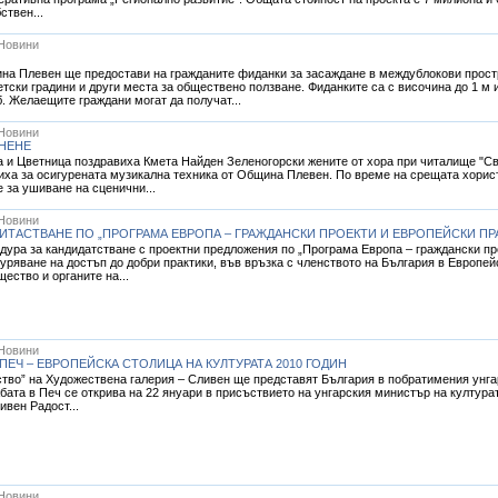
ствен...
Новини
ина Плевен ще предостави на гражданите фиданки за засаждане в междублокови прост
тски градини и други места за обществено ползване. Фиданките са с височина до 1 м и
б. Желаещите граждани могат да получат...
Новини
НЕНЕ
 и Цветница поздравиха Кмета Найден Зеленогорски жените от хора при читалище "Св.
иха за осигурената музикална техника от Община Плевен. По време на срещата хорист
 за ушиване на сценични...
Новини
ДИТАСТВАНЕ ПО „ПРОГРАМА ЕВРОПА – ГРАЖДАНСКИ ПРОЕКТИ И ЕВРОПЕЙСКИ П
ура за кандидатстване с проектни предложения по „Програма Европа – граждански про
уряване на достъп до добри практики, във връзка с членството на България в Европ
ество и органите на...
Новини
 ПЕЧ – ЕВРОПЕЙСКА СТОЛИЦА НА КУЛТУРАТА 2010 ГОДИН
ство” на Художествена галерия – Сливен ще представят България в побратимения унгар
жбата в Печ се открива на 22 януари в присъствието на унгарския министър на култура
ивен Радост...
Новини