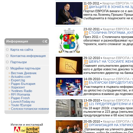
11-03-2011 •
Квартал ЕВРОПА / 
ДАНЪЦИТЕ В ЗОНАТА НА З
Портал ЕВРОПА винаги се е анга
кмета на Лозенец Прошко Прошков
съобщенията в пощенските ни ку
23-02-2011 •
Квартал ЕВРОПА / 
СТОЛИЧНА ПРОГРАМА „КУЛ
През 2011 г. Столичната програ
обогатяват и разнообразяват ку
Информация
*проекти, които спомагат за дец
Карта на сайта
Контактна информация
29-12-2010 •
Квартал ЕВРОПА / 
ШЕФЪТ НА “СОСИАТЕ ЖЕНЕ
Партньори
Главният изпълнителен директор
Медийни партньори
като е добре известно доколко т
изпълнителен директор на банка
Вестник Дневник
Actualno.com
14-09-2010 •
Квартал ЕВРОПА / 
Expert.bg
БЪЛГАРСКИ ЕВРОДЕПУТАТ
Радио България
Участниците в първата неформа
Хоризонт
за цялостно сътрудничество, и 
Yvelines Radio
договориха взаимно да подпомог
RFI Romania
Радио Fresh
13-09-2010 •
Квартал ЕВРОПА / 
LovechToday.eu
121 ПРЕДУПРЕДИТЕЛНИ И
Toute l'Europe
На 18 март 2010г. стартира про
Селскостопански новини
пълнолетни и 223 деца (непълно
предупредителни и 68 констативн
20-05-2010 •
Квартал ЕВРОПА / 
Изтегли и инсталирай
ОРГАНИЗАЦИЯ НА УЛИЧНО
„Организация на уличното движе
Плевен, който бе одобрен по Оп