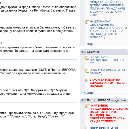
ОБЩИНСКИ СЪВЕТ ПО
ЕН
ДОБРО УПРАВЛЕНИЕ В
одния цикъл на град Сливен - фаза 2” по оперативна
ПОЛЗА НА ГРАЖДАНИТЕ
от държавния бюджет на Република България. Първа
В СОФИЯ - 22-23 ЮНИ
2009 Г.
НАЦИОНАЛНО
ОБСЪЖДАНЕ ПО
пейската комисия е писала Зелена книга, и Съветът
ПРАКТИКИ ЗА ПО- ДОБРО
ми срещу вредния навик и пушенето в обществени
УПРАВЛЕНИЕ В ПОЛЗА
НА ГРАЖДАНИТЕ В
БОРОВЕЦ
ТА
Още
ов и широката публика. Съмишлениците по проекта
0 години. Те залагат на идеи като оформяне на
Събития
ГЕРМАНСКО
ПРЕДСЕДАТЕЛСТВО НА
ЕС
модернизиране на политики (ЦМП) и Портал ЕВРОПА,
ПРИЕМ НА ПРОЕКТИ ПО
 София” се стреми да повиши познанията на
САПАРД
ЗАКОН ЗА ИЗБОР НА
ЕВРОДЕПУТАТИ - ПЪЛЕН
ВАРИАНТ
телен съвет на СДС. Лидерът на СДС Мартин
Още
де в условията на конкуренция, предава агенция
Портал ЕВРОПА представя
“НАРЪЧНИК
"ПРЕДИЗВИКАТЕЛСТВАТА
НА СТРУКТУРНИТЕ
орите. Празникът започва в 17 часа и ще продължи
ФОНДОВЕ НА
нт", "Атлантик", "Тотал бенд", "Три ен ти",
ЕВРОПЕЙСКИЯ СЪЮЗ –
КАК ДА УСПЕЕМ?"
НОВИ ПРОЕКТИ ПО