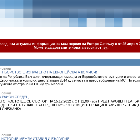
следната актуална информация на тази версия на Europe Gateway е от 25 април 2
Можете да достъпите новата версия от
тук
.
Новини
ТНЬОРСТВО Е ИЗПРАТЕНО НА ЕВРОПЕЙСКАТА КОМИСИЯ
о на Република България, очертаващо помощта от Европейските структурни и инвести
Европейската комисия, днес 2 април 2014 г., се казва в прессъобщение на МС. По тоз
умента от страна на ЕК. До три месеца...
Новини
НА РАЙОН СРЕДЕЦ
, КОЕТО ЩЕ СЕ СЪСТОИ НА 15.12.2012 г. ОТ 11,00 часа ПРЕД НАРОДЕН ТЕАТЪР 
ДЕТСКИ ПЪТУВАЩ ТЕАТЪР „ЕЛЕНИ" • КЛОУНИ „ИНТЕРНАЦИОНАЛ" • ФОКУСНИК „Б
ЕЖАНКА..... .....
Новини
А ИСТОРИЯ МЕЖДУ ИТАЛИЯ И БЪЛГАРИЯ