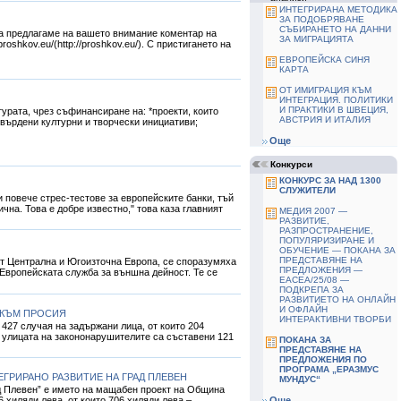
ИНТЕГРИРАНА МЕТОДИКА
ЗА ПОДОБРЯВАНЕ
СЪБИРАНЕТО НА ДАННИ
га предлагаме на вашето внимание коментар на
ЗА МИГРАЦИЯТА
shkov.eu/(http://proshkov.eu/). С пристигането на
ЕВРОПЕЙСКА СИНЯ
КАРТА
ОТ ИМИГРАЦИЯ КЪМ
ИНТЕГРАЦИЯ. ПОЛИТИКИ
И ПРАКТИКИ В ШВЕЦИЯ,
урата, чрез съфинансиране на: *проекти, които
АВСТРИЯ И ИТАЛИЯ
твърдени културни и творчески инициативи;
Още
Конкурси
КОНКУРС ЗА НАД 1300
СЛУЖИТЕЛИ
и повече стрес-тестове за европейските банки, тъй
чна. Това е добре известно," това каза главният
МЕДИЯ 2007 —
РАЗВИТИЕ,
РАЗПРОСТРАНЕНИЕ,
ПОПУЛЯРИЗИРАНЕ И
ОБУЧЕНИЕ — ПОКАНА ЗА
ПРЕДСТАВЯНЕ НА
т Централна и Югоизточна Европа, се споразумяха
ПРЕДЛОЖЕНИЯ —
 Европейската служба за външна дейност. Те се
EACEA/25/08 —
ПОДКРЕПА ЗА
РАЗВИТИЕТО НА ОНЛАЙН
И ОФЛАЙН
 КЪМ ПРОСИЯ
ИНТЕРАКТИВНИ ТВОРБИ
 427 случая на задържани лица, от които 204
а улицата на закононарушителите са съставени 121
ПОКАНА ЗА
ПРЕДСТАВЯНЕ НА
ПРЕДЛОЖЕНИЯ ПО
ПРОГРАМА „ЕРАЗМУС
ГРИРАНО РАЗВИТИЕ НА ГРАД ПЛЕВЕН
МУНДУС“
ад Плевен” е името на мащабен проект на Община
 хиляди лева, от които 706 хиляди лева –
Още