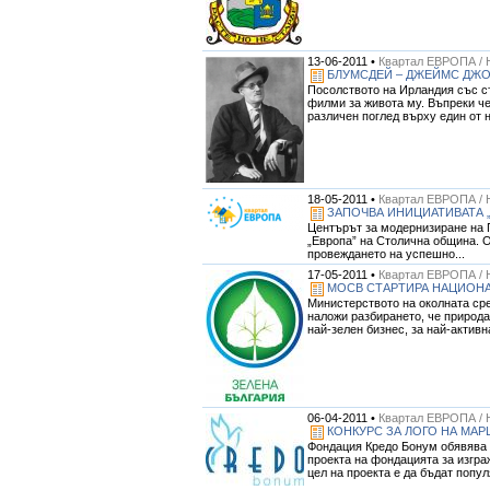
13-06-2011 •
Квартал ЕВРОПА / 
БЛУМСДЕЙ – ДЖЕЙМС ДЖО
Посолството на Ирландия със с
филми за живота му. Въпреки че
различен поглед върху един от н
18-05-2011 •
Квартал ЕВРОПА / 
ЗАПОЧВА ИНИЦИАТИВАТА „
Центърът за модернизиране на П
„Европа” на Столична община. О
провеждането на успешно...
17-05-2011 •
Квартал ЕВРОПА / 
МОСВ СТАРТИРА НАЦИОНА
Министерството на околната сре
наложи разбирането, че природа
най-зелен бизнес, за най-активна
06-04-2011 •
Квартал ЕВРОПА / 
КОНКУРС ЗА ЛОГО НА МАР
Фондация Кредо Бонум обявява о
проекта на фондацията за изгра
цел на проекта е да бъдат попул