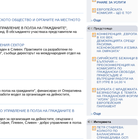
PHARE ЗА УСЛУГИ
ЕВРОПЕЙСКАТА
КОМИСИЯ – ЩО Е ТО?
СКОТО ОБЩЕСТВО И ОРГАНИТЕ НА МЕСТНОТО
Още
БРО УПРАВЛЕНИЕ В ПОЛЗА НА ГРАЖДАНИТЕ",
Предстоящо
нд. В обсъждането участваха представители на
КОНФЕРЕНЦИЯ: „ЕВРОПА
В ХХІ ВЕК:
ДЕМОКРАЦИЯТА СРЕЩУ
РАСИЗМА,
ВЕНИЯ СЕКТОР
КСЕНОФОБИЯТА И ЕЗИКА
аден в Сливен. Практиките са разработени по
НА ОМРАЗАТА“
и", съобщи директорът на международния отдел на
СИРИЙСКИТЕ БЕЖАНЦИ В
БЪЛГАРИЯ —
ПРЕСКОНФЕРЕНЦИЯ НА
КОМИСИЯТА ПО
ГРАЖДАНСКИ СВОБОДИ,
ПРАВОСЪДИЕ И
ВЪТРЕШНИ РАБОТИ НА
ЕП УТРЕ В 14,00 Ч
БОРБАТА С МЛАДЕЖКАТА
в полза на гражданите”, финансиран от Оперативна
БЕЗРАБОТИЦА Е ТЕМАТА
аботи модел за организация на дейностите,
НА ГРАЖДАНСКИЯ ФОРУМ
"АГОРА" 2013 НА
ЕВРОПЕЙСКИЯ
ПАРЛАМЕНТ
О УПРАВЛЕНИЕ В ПОЛЗА НА ГРАЖДАНИТЕ В
Още
дел за организация на дейностите, свързани с
Интервюта
„София, Плевен, Сливен - добро управление в полза
ПЕТЯ СТАВРЕВА:
КОЛКОТО ПО
БАЛАНСИРАНА И
СПРАВЕДЛИВА ОСП