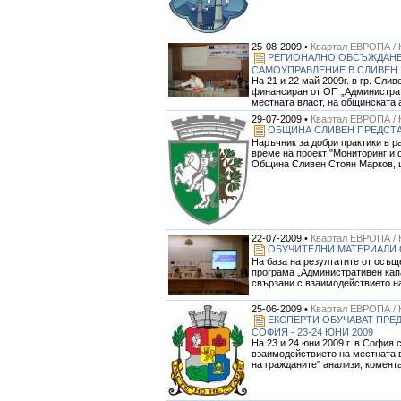
25-08-2009 •
Квартал ЕВРОПА / 
РЕГИОНАЛНО ОБСЪЖДАНЕ 
САМОУПРАВЛЕНИЕ В СЛИВЕН
На 21 и 22 май 2009г. в гр. 
финансиран от ОП „Администрат
местната власт, на общинската 
29-07-2009 •
Квартал ЕВРОПА / 
ОБЩИНА СЛИВЕН ПРЕДСТА
Наръчник за добри практики в р
време на проект "Мониторинг и
Община Сливен Стоян Марков, ци
22-07-2009 •
Квартал ЕВРОПА / 
ОБУЧИТЕЛНИ МАТЕРИАЛИ 
На база на резултатите от осъщ
програма „Административен кап
свързани с взаимодействието на
25-06-2009 •
Квартал ЕВРОПА / 
ЕКСПЕРТИ ОБУЧАВАТ ПРЕ
СОФИЯ - 23-24 ЮНИ 2009
На 23 и 24 юни 2009 г. в София
взаимодействието на местната в
на гражданите" анализи, комента