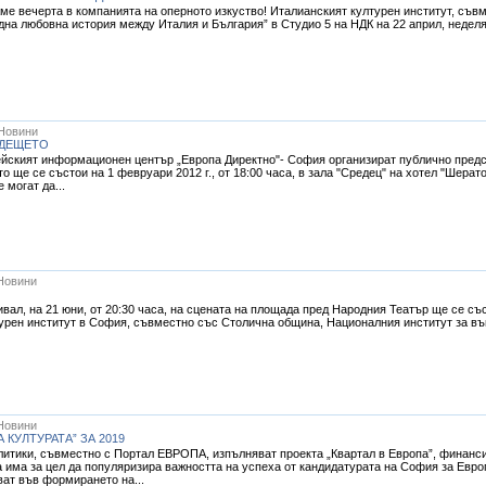
ме вечерта в компанията на оперното изкуство! Италианският културен институт, съвм
дна любовна история между Италия и България” в Студио 5 на НДК на 22 април, неделя
Новини
ЪДЕЩЕТО
ейският информационен център „Европа Директно"- София организират публично предст
 ще се състои на 1 февруари 2012 г., от 18:00 часа, в зала "Средец" на хотел "Шерат
могат да...
Новини
вал, на 21 юни, от 20:30 часа, на сцената на площада пред Народния Театър ще се съ
урен институт в София, съвместно със Столична община, Националния институт за вън
Новини
КУЛТУРАТА” ЗА 2019
итики, съвместно с Портал ЕВРОПА, изпълняват проекта „Квартал в Европа”, финансир
има за цел да популяризира важността на успеха от кандидатурата на София за Европ
ват във формирането на...