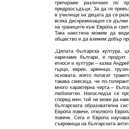
третираме различния по 
предразсъдъци. За да ги превъ
в училище на децата да се разк
всяка дискриминация се дължи 
на границите към Европа и свет
Така наистина можем да види
общество и да вземем добър пр
„Цялата българска култура, ц
наричаме българи, е продукт
етноси и култури – казва Андре
гърци, евреи, арменци, грузи
основата, която полагат трак
такава смесица, че по-толеран
много характерна черта – бълг
любопитен. Напоследък се про
според мен, той не може да нам
българската образователна сис
Европа повече, отколкото Европ
повече. Сега и Европа научав
съкровища на българската антич