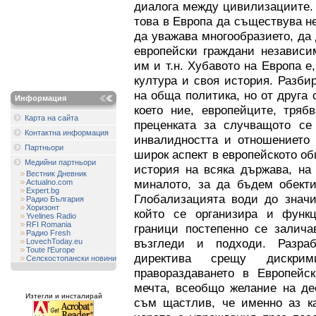
диалога между цивилизациите.
това в Европа да съществува не
да уважава многообразието, да
европейски граждани независи
им и т.н. Хубавото на Европа 
култура и своя история. Разби
на обща политика, но от друга 
Информация
което ние, европейците, тряб
Карта на сайта
преценката за случващото се
Контактна информация
инвалидността и отношението 
Партньори
широк аспект в европейското об
Медийни партньори
история на всяка държава, на
Вестник Дневник
миналото, за да бъдем обекти
Actualno.com
Expert.bg
Глобализацията води до значи
Радио България
Хоризонт
който се организира и функ
Yvelines Radio
RFI Romania
граници постепенно се залича
Радио Fresh
възгледи и подходи. Разра
LovechToday.eu
Toute l'Europe
директива срещу дискри
Селскостопански новини
правораздаването в Европейс
мечта, всеобщо желание на де
Изтегли и инсталирай
съм щастлив, че именно аз к