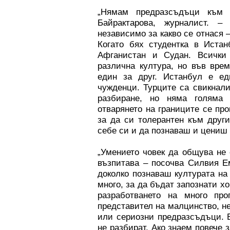
„Нямам предразсъдъци към 
Байрактарова, журналист. 
независимо за какво се отнася 
Когато бях студентка в Истан
Афганистан и Судан. Всички
различна култура, но във врем
един за друг. Истанбул е е
чужденци. Турците са свикнали
разбиране, но няма голяма
отварянето на границите се пр
за да си толерантен към друг
себе си и да познаваш и цениш 
„Умението човек да общува не 
възпитава – посочва Силвия Ем
доколко познаваш културата на
много, за да бъдат запознати хо
разработването на много про
представител на малцинство, н
или сериозни предразсъдъци. 
не разбират. Ако знаем повече