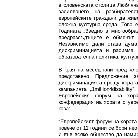
в словенската столица Любляна
засилването на разбирател
европейските граждани да жив
сложна културна среда. Това 
Годината „Заедно в многообра
предразсъдъците е обменът 
Независимо дали става дума
дискриминацията и расизма,
образователна политика, култур
В края на месец юни пред чле
представено Предложение 
дискриминацията срещу хората 
кампанията „1million4disabilit
Европейския форум на хор
конфедерация на хората с увр
каза:
“Европейският форум на хората
повече от 11 години се бори не
и във всяко общество да нами