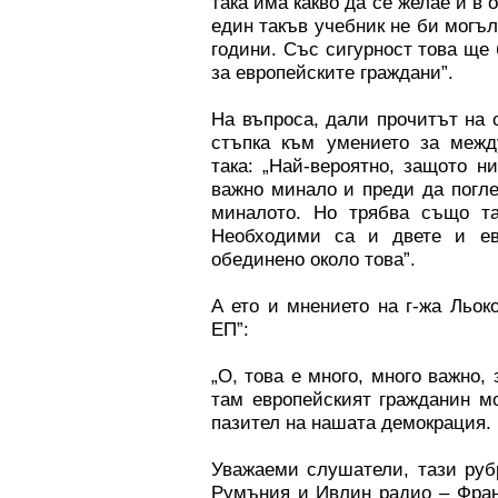
така има какво да се желае и в
един такъв учебник не би могъл
години. Със сигурност това ще
за европейските граждани”.
На въпроса, дали прочитът на
стъпка към умението за между
така: „Най-вероятно, защото н
важно минало и преди да погл
миналото. Но трябва също та
Необходими са и двете и ев
обединено около това”.
А ето и мнението на г-жа Льок
ЕП”:
„О, това е много, много важно,
там европейският гражданин мо
пазител на нашата демокрация. 
Уважаеми слушатели, тази руб
Румъния и Ивлин радио – Фран