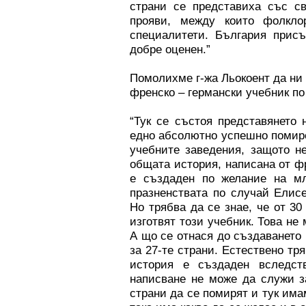
страни се представиха със с
прояви, между които фолкло
специалитети. България прис
добре оценен.”
Помолихме г-жа Льокоент да ни
френско – германски учебник по
“Тук се състоя представянето 
едно абсолютно успешно помирен
учебните заведения, защото не
общата история, написана от ф
е създаден по желание на мл
празненствата по случай Елис
Но трябва да се знае, че от 3
изготвят този учебник. Това не
А що се отнася до създаването 
за 27-те страни. Естествено тр
история е създаден вследс
написване не може да служи з
страни да се помирят и тук им