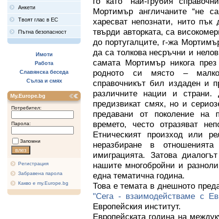
го като “най-грубия справочн
Анкети
Мортимър англичаните “не са
Твоят глас в ЕС
харесват непознати, нито пък 
твърди авторката, са високомер
Пътна безопасност
до португалците, г-жа Мортимър
да са толкова несръчни и неловк
Имоти
самата Мортимър никога през
Работа
родното си място – малко
Славянска беседа
Сълза и смях
справочникът бил издаден и п
различните нации и страни. 
My.Europe.bg
предизвикат смях, но и серио
Потребител:
предавани от поколение на 
времето, често отразяват неп
Парола:
Етническият произход или ре
Запомни
неразбиране в отношенията
имиграцията. Затова диалогъ
нашите многобройни и разноли
Регистрация
Забравена парола
една тематична година.
Какво е my.Europe.bg
Това е темата в днешното пред
"Сега - взаимодействаме с Ев
Европейския институт.
Европейската година на междук