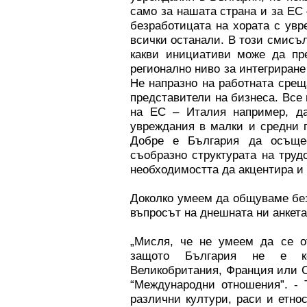
само за нашата страна и за ЕС 
безработицата на хората с увр
всички останали. В този смисъ
какви инициативи може да пре
регионално ниво за интегриране
Не напразно на работната срещ
представители на бизнеса. Все 
на ЕС – Италия например, да
увреждания в малки и средни п
Добре е България да осъщес
съобразно структурата на труд
необходимостта да акцентира и 
Доколко умеем да общуваме без
въпросът на днешната ни анкета
„Мисля, че не умеем да се о
защото България не е ко
Великобритания, Франция или 
“Международни отношения”. - Т
различни култури, раси и етно