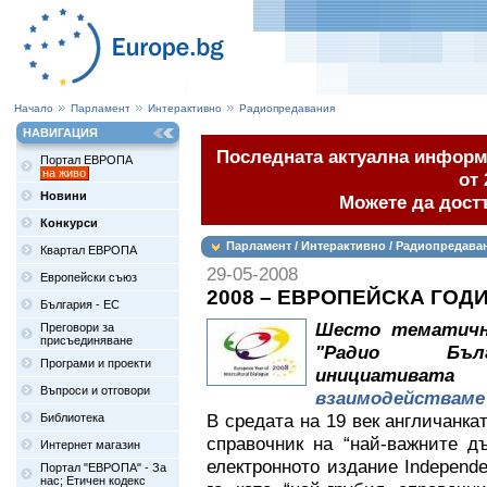
Начало
Парламент
Интерактивно
Радиопредавания
НАВИГАЦИЯ
Последната актуална информа
Портал ЕВРОПА
на живо
от 
Новини
Можете да дост
Конкурси
Парламент / Интерактивно / Радиопредава
Квартал ЕВРОПА
29-05-2008
Европейски съюз
2008 – ЕВРОПЕЙСКА ГОД
България - ЕС
Шесто тематичн
Преговори за
присъединяване
"Радио Бъл
Програми и проекти
инициатива
Въпроси и отговори
взаимодействаме 
В средата на 19 век англичанк
Библиотека
справочник на “най-важните д
Интернет магазин
електронното издание Independe
Портал "ЕВРОПА" - За
нас; Етичен кодекс