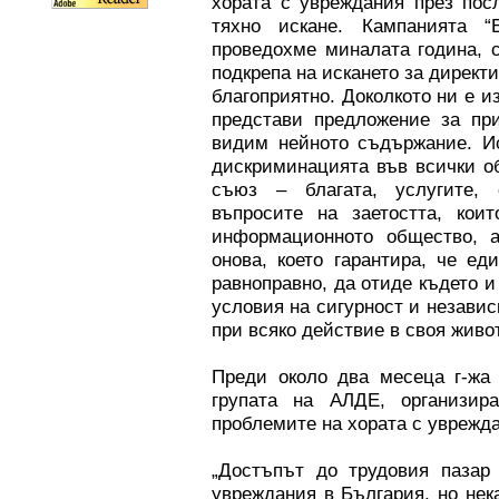
хората с увреждания през пос
тяхно искане. Кампанията “
проведохме миналата година, 
подкрепа на искането за директ
благоприятно. Доколкото ни е и
представи предложение за при
видим нейното съдържание. Ис
дискриминацията във всички о
съюз – благата, услугите, о
въпросите на заетостта, кои
информационното общество, а
онова, което гарантира, че е
равноправно, да отиде където и 
условия на сигурност и независ
при всяко действие в своя живот
Преди около два месеца г-жа 
групата на АЛДЕ, организи
проблемите на хората с уврежда
„Достъпът до трудовия пазар
увреждания в България, но нек