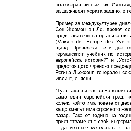
по-толерантни към тях. Смятам,
за да живеят хората заедно, е т
Пример за междукултурен диало
Сен Жермен ан Ле, провел се 
представители на организацият
(Maison de l’Europe des Yvel
щанд. Проведоха се и две те
германският учебник по исто
европейска история?” и „Усто
предстоящото Френско председа
Регина Льокоент, генерален се
Ивлин”, обясни:
“Тук става въпрос за Европейски
само един европейски град, н
колеж, който има повече от дес
защо кметът има огромното жел
пазар. Така от година на годи
присъстваме със свой информа
е да изтъкне културната стра