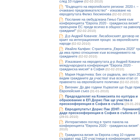
след 10 години
(02-02-2010)
"Бъдещето на европейските региони: 2020 г. –
очаквано предизвикателство" - изказване на
евродепутата Филиз Хюсменова
(02-02-2010)
Послание на омбудсмана Гиньо Ганев към
конференцията "Европа 2020 - гражданска визия":
превърнем ЕС преди всичко в общност на равноп
граждани!"
(02-02-2010)
Д-р Андрей Ковачев: Лисабонският договор не
краят на интеграционния процес за европейските
народи
(02-02-2010)
Ивайло Калфин: Стратегията „Европа 2020” тр
да има пряко отношение към всекидневието на
гражданите
(02-02-2010)
Изказване на евродепутата д-р Андрей Коваче
международната конференция "Европа 2020 -
гражданска мисия" в София
(02-02-2010)
Мария Неделчева: Бих се радвала, ако през 20
видим гражданите да участват във всеки етап от
правенето на европейските политики
(02-02-2010)
Вигенин: До две години Хърватия ще бъде при
Европейския съюз
(31-01-2010)
Председателят на Комисията по култура и
образование в ЕП Дорис Пак ще участва в
пресконференция в София в събота
(29-01-201
Евродепутатът Дорис Пак (ЕНП - Германия)
даде пресконференция в София в събота от 11
(29-01-2010)
Интерактивен поглед в трите панела на
конференцията "Европа 2020 - гражданска визия"
2010)
Гражданска визия за Европа след 10 години
създават над 120 участници в конференция, коят