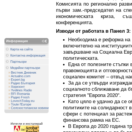
Комисията по регионално разв
първи зам.-председател на сп
икономическата криза, с
конференцията.
Изводи от работата в Панел 3:
Необходима е реформа на Е
Информация
включително на институциите
Карта на сайта
завършване на Социална Евр
Контактна информация
политическата.
Партньори
Една от полезните стъпки в
Медийни партньори
правомощията и отговорност
Вестник Дневник
социален комитет – отвъд н
Actualno.com
Expert.bg
За да се утвърди изгражда
Радио България
Хоризонт
социалното сближаване да бъ
Yvelines Radio
RFI Romania
стратегия "Европа 2020".
Радио Fresh
Като цяло е удачно да се 
LovechToday.eu
Toute l'Europe
политиките на солидарност в
Селскостопански новини
сфери с потенциал за растеж
финансова рамка на ЕС.
Изтегли и инсталирай
В Европа до 2020 година т