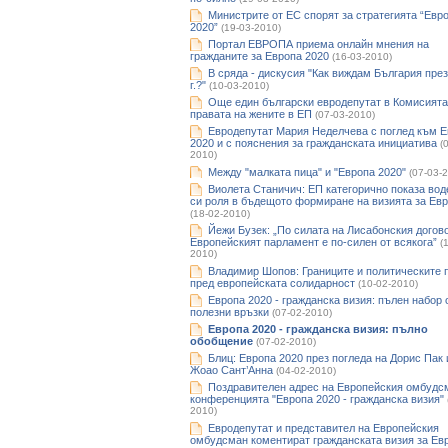
Министрите от ЕС спорят за стратегията “Евр
2020”
(19-03-2010)
Портал ЕВРОПА приема онлайн мнения на
гражданите за Европа 2020
(16-03-2010)
В сряда - дискусия "Как виждам България през
г.?"
(10-03-2010)
Още един български евродепутат в Комисията
правата на жените в ЕП
(07-03-2010)
Евродепутат Мария Неделчева с поглед към 
2020 и с пояснения за гражданската инициатива
(
2010)
Между "малката пица" и "Европа 2020"
(07-03-
Виолета Станичич: ЕП категорично показа во
си роля в бъдещото формиране на визията за Ев
(18-02-2010)
Йежи Бузек: „По силата на Лисабонския догов
Европейският парламент е по-силен от всякога”
(
2010)
Владимир Шопов: Границите и политическите 
пред европейската солидарност
(10-02-2010)
Европа 2020 - гражданска визия: пълeн набор 
полезни връзки
(07-02-2010)
Европа 2020 - гражданска визия: пълно
обобщение
(07-02-2010)
Блиц: Европа 2020 през погледа на Дорис Пак 
Жоао Сант’Анна
(04-02-2010)
Поздравителен адрес на Европейския омбудс
конференцията "Европа 2020 - гражданска визия"
2010)
Евродепутат и представител на Европейския
омбудсман коментират гражданската визия за Ев