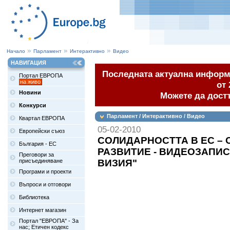
Начало
Парламент
Интерактивно
Видео
НАВИГАЦИЯ
Последната актуална информа
Портал ЕВРОПА
на живо
от 
Новини
Можете да дост
Конкурси
Парламент / Интерактивно / Видео
Квартал ЕВРОПА
05-02-2010
Европейски съюз
СОЛИДАРНОСТТА В ЕС –
България - ЕС
РАЗВИТИЕ - ВИДЕОЗАПИС
Преговори за
присъединяване
ВИЗИЯ"
Програми и проекти
Въпроси и отговори
Библиотека
Интернет магазин
Портал "ЕВРОПА" - За
нас; Етичен кодекс