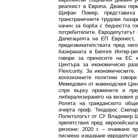
реалност в Европа. Двама гер
Щефан Помер, представиха
трансграничните трудови пазар
начин за борба с бедността г
потребителите. Евродепутатът
Делегацията на ЕП Евронест, 
предизвикателствата пред нег
базираната в Белгия Интер-ре
говори за приносите на ЕС к
Центъра за икономическо раз
Flexicurity. За икономическит
кохезионните политики говор
Мемедович от макенодския Цент
спря върху промените и пре
либерализирането на визовия 
Ролята на гражданското обще
очерта проф. Теодорос Скелар
Политологът от СУ Владимир Ш
препятствия пред европейскат
региони: 2020 г. – очаквано п
писмено изказване евродепута