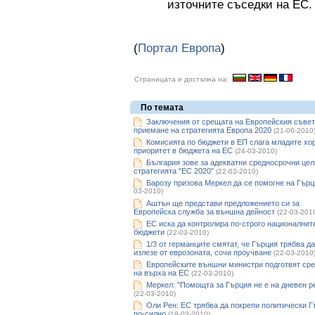
източните съседки на ЕС.
(
Портал Европа
)
Страницата е достъпна на:
По темата
Заключения от срещата на Европейския съвет
приемане на стратегията Европа 2020
(21-06-2010
Комисията по бюджети в ЕП слага младите хор
приоритет в бюджета на ЕС
(24-03-2010)
България зове за адекватни средносрочни цел
стратегията "ЕС 2020"
(22-03-2010)
Барозу призова Меркел да се помогне на Гърц
03-2010)
Аштън ще представи предложението си за
Европейска служба за външна дейност
(22-03-201
ЕС иска да контролира по-строго националнит
бюджети
(22-03-2010)
1/3 от германците смятат, че Гърция трябва да
излезе от еврозоната, сочи проучване
(22-03-2010
Европейските външни министри подготвят ср
на върха на ЕС
(22-03-2010)
Меркел: "Помощта за Гърция не е на дневен р
(22-03-2010)
Оли Рен: ЕС трябва да покрепи политически 
по-силно
(19-03-2010)