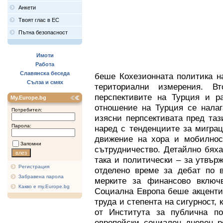
Анкети
Твоят глас в ЕС
Пътна безопасност
Имоти
Работа
Славянска беседа
беше Кохезионната политика н
Сълза и смях
териториални измерения. В
перспективите на Турция и ра
My.Europe.bg
отношение на Турция се налаг
Потребител:
изясни перпсективата пред таз
Парола:
наред с тенденциите за мигра
движение на хора и мобилност
Запомни
сътрудничество. Детайлно бяха
така и политически – за утвър
Регистрация
отделено време за дебат по 
Забравена парола
мерките за финансово включ
Какво е my.Europe.bg
Социална Европа беше акценти
труда и степента на сигурност, 
от Института за публична п
европейски социален дневен р