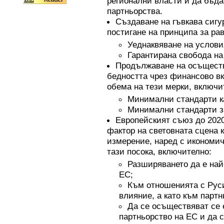
регионални власти и да бъд
партньорства.
Създаване на гъвкава сигу
постигане на принципа за ра
Уеднаквяване на условия
Гарантирана свобода на
Продължаване на осъществ
бедността чрез финансово в
обема на тези мерки, включ
Минимални стандарти ка
Минимални стандарти за
Европейският съюз до 2020
фактор на световната сцена к
измерение, наред с икономич
тази посока, включително:
Разширяването да е най
ЕС;
Към отношенията с Руси
влияние, а като към партн
Да се осъществяват се 
партньорство на ЕС и да 