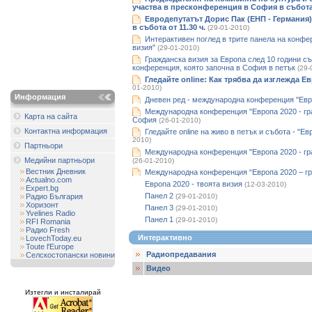
участва в пресконференция в София в събот
Евродепутатът Дорис Пак (ЕНП - Германия
в събота от 11.30 ч.
(29-01-2010)
Интерактивен поглед в трите панела на конфе
визия"
(29-01-2010)
Гражданска визия за Европа след 10 години съ
конференция, която започна в София в петък
(29-
Гледайте оnline: Как трябва да изглежда 
01-2010)
Информация
Дневен ред - международна конференция "Евро
Международна конференция "Европа 2020 - гра
Карта на сайта
София
(26-01-2010)
Контактна информация
Гледайте оnline на живо в петък и събота - "Ев
2010)
Партньори
Международна конференция "Европа 2020 - гра
Медийни партньори
(26-01-2010)
Вестник Дневник
Международна конференция “Европа 2020 – гр
Actualno.com
Европа 2020 - твоята визия
(12-03-2010)
Expert.bg
Панел 2
Радио България
(29-01-2010)
Хоризонт
Панел 3
(29-01-2010)
Yvelines Radio
Панел 1
(29-01-2010)
RFI Romania
Радио Fresh
Интерактивно
LovechToday.eu
Toute l'Europe
Радиопредавания
Селскостопански новини
Видео
Изтегли и инсталирай