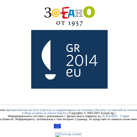
оект на
Европейския институт
|
Център за модернизиране на политики
|
Институт за европейски полити
|
Общи условия на портал Европа
| Copyrights © 2003-2007 Europe.bg |
Информационната система е реализирана с финансовата подкрепа на
ОСИ
и
ФОО - София
 Комисия. Информацията, публикувана в тази интернет страница, не представя по никакъв начин мне