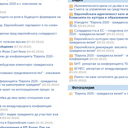
Видео
ропа 2020 и с пояснения за
Икономическата криза се дължи и на
на Съвета за управление на средствата
2010)
Европейската идентичност като м
дещата си роля в бъдещото формиране на
Комисията по култура и образование
Изводите: "Европа 2020 - гражданск
ор, Европейският парламент е по-силен
30.01
(05-02-2010)
Солидарността в ЕС – споделена отг
пречки пред европейската солидарност
2020 - гражданска визия"
(05-02-2010)
Европейското културно пространство
от полезни връзки
(07-02-2010)
гражданска визия"
(05-02-2010)
бобщение
(07-02-2010)
Европейската демокрация: мисията 
гражданска визия"
(05-02-2010)
 и Жоао Сант’Анна
(04-02-2010)
"Европа 2020 - гражданска визия" -
ан до конференцията "Европа 2020 -
конференция
(05-02-2010)
БНТ: репортаж за конференцията "Ев
омбудсман коментират гражданската
БГНЕС: репортаж от международната
(01-02-2010)
 очаквано предизвикателство" - изказване
Екипът ни кани читателите да разсъ
(26-01-2010)
ференцията "Европа 2020 - гражданска
т на равноправни граждани!"
(02-02-2010)
Фотогалерия
е краят на интеграционния процес за
"Европа 2020 - гражданска визия" в
рябва да има пряко отношение към
ев на международната конференция
-2010)
20 г. видим гражданите да участват във
и
(02-02-2010)
ета в Европейския съюз
(31-01-2010)
 образование в ЕП Дорис Пак ще