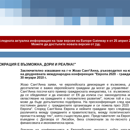
следната актуална информация на тази версия на Europe Gateway е от 25 април 2
Можете да достъпите новата версия от
тук
.
ОКРАЦИЯ Е ВЪЗМОЖНА, ДОРИ И РЕАЛНА!"
Заключително изказване на г-н Жоао Сант’Анна, ръководител на 
на двудневната международна конференция "Европа 2020 - граждан
30 януари 2010 г.
Жоао Сант'Анна заяви, че европейската демокрация е възможна, 
десетилетие е важно европейските граждани да могат да управляват 
Сант'Анна посочи като пример гражданската инициатива, т.е. възможнос
да се обединяват и да изискват от ЕК да излиза със законодателна 
овластяване на гражданите е положително развитие", поясни той и с
може да бъде допълнително подобрена. На пресконференция след кра
постоянен диалог с гражданските организации и си пожела през 2020
Европа". Според Сант'Анна Европа и нейните граждани през следващ
различията между гражданите и правителствата, между политическите
пропастта между тях", която съществува днес. Представителят на Евро
въведени с Договора от Лисабон, биха спомогнали за по-лесното
финансовата и икономическа криза.
Домакин на конференцията е Европейският институт, който изпъл