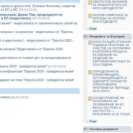
СВЕТОСЛАВ МАЛИНОВ
ЗА ПРИОРИТЕТИТЕ СИ
 криза в ценностите: Юлиана Николова, секретар
КАТО ЕВРОДЕПУТАТ
 от ЕС в МС
(05-02-2010)
атрьошка: Дорис Пак, председател на
КАЛОЯН СИМЕОНОВ ЗА
 в ЕП (видеозапис)
(05-02-2010)
ПОГЛЕДА НА КОСОВО
КЪМ БЪДЕЩЕТО
а визия" - видеозаписи от заключителната сесия на
Още
оворност за развитие - видеозаписи от "Европа
Фондовете за България
 и идентичност - видеозаписи от "Европа 2020 -
КОНСУЛТАЦИЯ ОТНОСНО
ГОДИШНА ПРОГРАМА ЗА
УЧАСТИЕ НА РЕПУБЛИКА
възможна? Видеозаписи от "Европа 2020 -
БЪЛГАРИЯ В ПРОЦЕСА
НА ВЗЕМАНЕ НА
 видеозаписи от първия ден на международната
РЕШЕНИЯ НА
ЕВРОПЕЙСКИЯ СЪЮЗ ЗА
2014 ГОДИНА
ропа 2020 - гражданска визия"
(01-02-2010)
 конференция "Европа 2020 - гражданска визия"
ОПРЕДЕЛЕНИ СА
УПРАВЛЯВАЩИТЕ,
СЕРТИФИЦИРАЩИТЕ И
ждават на тема "Европа 2020 - гражданска визия"
ОДИТНИТЕ ОРГАНИ ПО
ОПЕРАТИВНИТЕ
ПРОГРАМИ ЗА ПЕРИОДА
2014-2020 Г.
 снимки
(03-02-2010)
КОНЦЕНТРИРАНЕ НА
ПОЛИТИКАТА НА
СБЛИЖАВАНЕ НА ЕС
ВЪРХУ РАСТЕЖА И
ЗАЕТОСТТА —
РЕФОРМАТА В 10 ТОЧКИ
Още
Основни документи