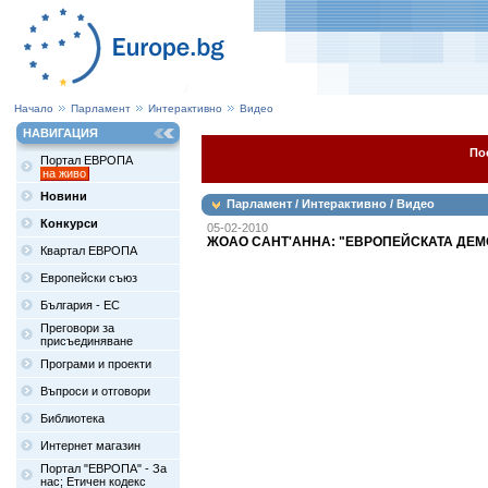
Начало
Парламент
Интерактивно
Видео
НАВИГАЦИЯ
По
Портал ЕВРОПА
на живо
Новини
Парламент / Интерактивно / Видео
Конкурси
05-02-2010
ЖОАО САНТ'АННА: "ЕВРОПЕЙСКАТА ДЕМ
Квартал ЕВРОПА
Европейски съюз
България - ЕС
Преговори за
присъединяване
Програми и проекти
Въпроси и отговори
Библиотека
Интернет магазин
Портал "ЕВРОПА" - За
нас; Етичен кодекс