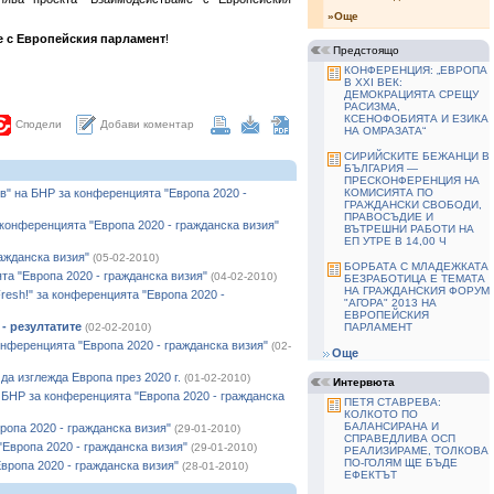
»Още
 с Европейския парламент
!
Предстоящо
КОНФЕРЕНЦИЯ: „ЕВРОПА
В ХХІ ВЕК:
ДЕМОКРАЦИЯТА СРЕЩУ
РАСИЗМА,
КСЕНОФОБИЯТА И ЕЗИКА
Добави коментар
Сподели
НА ОМРАЗАТА“
СИРИЙСКИТЕ БЕЖАНЦИ В
БЪЛГАРИЯ —
ПРЕСКОНФЕРЕНЦИЯ НА
в" на БНР за конференцията "Европа 2020 -
КОМИСИЯТА ПО
ГРАЖДАНСКИ СВОБОДИ,
ПРАВОСЪДИЕ И
конференцията "Европа 2020 - гражданска визия"
ВЪТРЕШНИ РАБОТИ НА
ЕП УТРЕ В 14,00 Ч
ажданска визия"
(05-02-2010)
БОРБАТА С МЛАДЕЖКАТА
та "Европа 2020 - гражданска визия"
(04-02-2010)
БЕЗРАБОТИЦА Е ТЕМАТА
НА ГРАЖДАНСКИЯ ФОРУМ
resh!" за конференцията "Европа 2020 -
"АГОРА" 2013 НА
ЕВРОПЕЙСКИЯ
- резултатите
(02-02-2010)
ПАРЛАМЕНТ
нференцията "Европа 2020 - гражданска визия"
(02-
Още
да изглежда Европа през 2020 г.
(01-02-2010)
Интервюта
 БНР за конференцията "Европа 2020 - гражданска
ПЕТЯ СТАВРЕВА:
КОЛКОТО ПО
БАЛАНСИРАНА И
опа 2020 - гражданска визия"
(29-01-2010)
СПРАВЕДЛИВА ОСП
Европа 2020 - гражданска визия"
(29-01-2010)
РЕАЛИЗИРАМЕ, ТОЛКОВА
ПО-ГОЛЯМ ЩЕ БЪДЕ
вропа 2020 - гражданска визия"
(28-01-2010)
ЕФЕКТЪТ