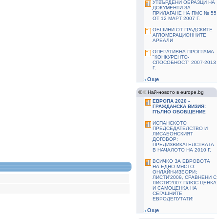
УТВЪРДЕНИ ОБРАЗЦИ НА
ДОКУМЕНТИ ЗА
ПРИЛАГАНЕ НА ПМС № 55
ОТ 12 МАРТ 2007 Г.
ОБЩИНИ ОТ ГРАДСКИТЕ
АГЛОМЕРАЦИОННИТЕ
АРЕАЛИ
ОПЕРАТИВНА ПРОГРАМА
"КОНКУРЕНТО-
СПОСОБНОСТ" 2007-2013
Г.
Още
Най-новото в europe.bg
ЕВРОПА 2020 -
ГРАЖДАНСКА ВИЗИЯ:
ПЪЛНО ОБОБЩЕНИЕ
ИСПАНСКОТО
ПРЕДСЕДАТЕЛСТВО И
ЛИСАБОНСКИЯТ
ДОГОВОР:
ПРЕДИЗВИКАТЕЛСТВАТА
В НАЧАЛОТО НА 2010 Г.
ВСИЧКО ЗА ЕВРОВОТА
НА ЕДНО МЯСТО:
ОНЛАЙН-ИЗБОРИ;
ЛИСТИ'2009, СРАВНЕНИ С
ЛИСТИ'2007 ПЛЮС ЦЕНКА
И САМОЦЕНКА НА
СЕГАШНИТЕ
ЕВРОДЕПУТАТИ!
Още