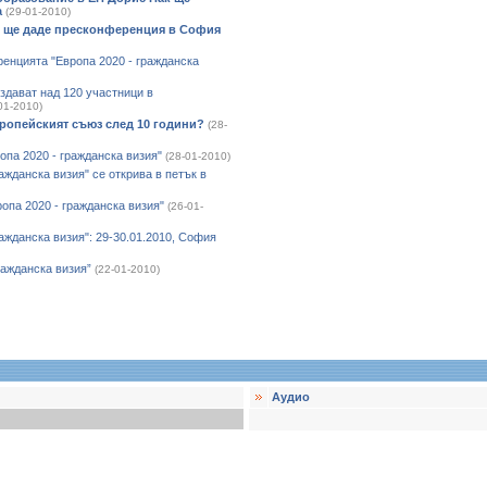
а
(29-01-2010)
) ще даде пресконференция в София
ренцията "Европа 2020 - гражданска
здават над 120 участници в
01-2010)
Европейският съюз след 10 години?
(28-
па 2020 - гражданска визия"
(28-01-2010)
жданска визия" се открива в петък в
ропа 2020 - гражданска визия"
(26-01-
жданска визия": 29-30.01.2010, София
ажданска визия”
(22-01-2010)
Аудио