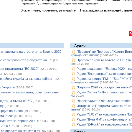
парламент", финансиран от Европейския парламент.
Вижте, чуйте, прочетете, реагирайте...! Нека заедно да
взаимодействаме
Аудио
 и приемане на стратегията Европа 2020
"Евранет" по Програма "Христо Боте
гражданска визия"
(08-02-2010)
а като приоритет в бюджета на ЕС
Програма "Христо Ботев" на БНР за 
(24-
(08-02-2010)
и в стратегията "ЕС 2020"
Радиопредаване - "Европа 2020 – гр
(22-03-2010)
ия
Радио "Благоевград" за конференция
(22-03-2010)
опейска служба за външна дейност
Радиостанциите "FM+", "StarFM" и "F
(22-
гражданска визия"
(02-02-2010)
е бюджети
"Европа 2020 - гражданска визия" 
(22-03-2010)
а излезе от еврозоната, сочи проучване
Радио София /БНР/ с репортаж от ко
02-2010)
щата на върха на ЕС
"Дарик радио": Обсъждат как трябва 
(22-03-2010)
ед"
Интервю на Програма "Хоризонт" на
(22-03-2010)
визия"
(29-01-2010)
ърция по-силно
(19-03-2010)
Радио "NJOY" за конференцията "Евр
опа 2020”
(19-03-2010)
Радио "Джаз ФМ" за конференцията "
жданите за Европа 2020
(16-03-2010)
Радио "Z-Rock" за конференцията "Е
2020 г.?"
(10-03-2010)
 по правата на жените в ЕП
(07-03-2010)