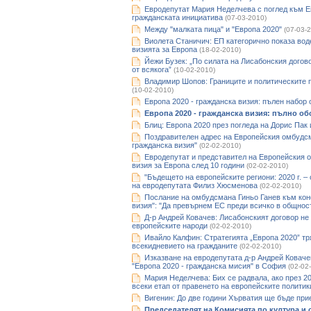
Евродепутат Мария Неделчева с поглед към Ев
гражданската инициатива
(07-03-2010)
Между "малката пица" и "Европа 2020"
(07-03-
Виолета Станичич: ЕП категорично показа во
визията за Европа
(18-02-2010)
Йежи Бузек: „По силата на Лисабонския догов
от всякога”
(10-02-2010)
Владимир Шопов: Границите и политическите 
(10-02-2010)
Европа 2020 - гражданска визия: пълeн набор 
Европа 2020 - гражданска визия: пълно о
Блиц: Европа 2020 през погледа на Дорис Пак
Поздравителен адрес на Европейския омбудсм
гражданска визия"
(02-02-2010)
Евродепутат и представител на Европейския 
визия за Европа след 10 години
(02-02-2010)
"Бъдещето на европейските региони: 2020 г. –
на евродепутата Филиз Хюсменова
(02-02-2010)
Послание на омбудсмана Гиньо Ганев към кон
визия": "Да превърнем ЕС преди всичко в общнос
Д-р Андрей Ковачев: Лисабонският договор не 
европейските народи
(02-02-2010)
Ивайло Калфин: Стратегията „Европа 2020” т
всекидневието на гражданите
(02-02-2010)
Изказване на евродепутата д-р Андрей Ковач
"Европа 2020 - гражданска мисия" в София
(02-02
Мария Неделчева: Бих се радвала, ако през 20
всеки етап от правенето на европейските политик
Вигенин: До две години Хърватия ще бъде при
Председателят на Комисията по култура и