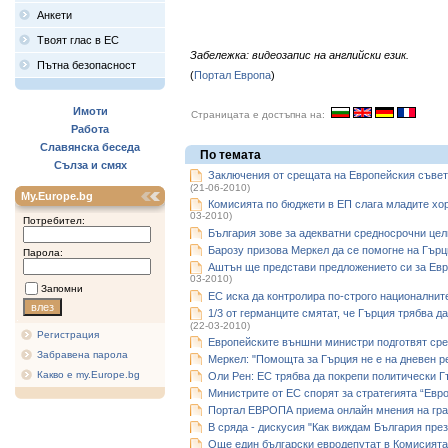
Анкети
Твоят глас в ЕС
Забележка: видеозапис на английски език.
Пътна безопасност
(
Портал Европа
)
Имоти
Страницата е достъпна на:
Работа
Славянска беседа
По темата
Сълза и смях
Заключения от срещата на Европейския съвет
(21-06-2010)
My.Europe.bg
Комисията по бюджети в ЕП слага младите хор
03-2010)
Потребител:
България зове за адекватни средносрочни цел
Барозу призова Меркел да се помогне на Гърц
Парола:
Аштън ще представи предложението си за Евр
03-2010)
Запомни
ЕС иска да контролира по-строго националнит
1/3 от германците смятат, че Гърция трябва д
(22-03-2010)
Регистрация
Европейските външни министри подготвят сре
Забравена парола
Меркел: "Помощта за Гърция не е на дневен р
Какво е my.Europe.bg
Оли Рен: ЕС трябва да покрепи политически Г
Министрите от ЕС спорят за стратегията “Евр
Портал ЕВРОПА приема онлайн мнения на гра
В сряда - дискусия "Как виждам България през 
Още един български евродепутат в Комисията