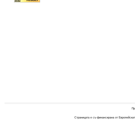
Пр
Страницата е съ-финансирана от Европейската