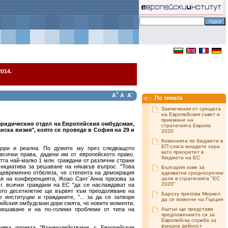
014.
+
-
A
A
A
По темата
Заключения от срещата
на Европейския съвет и
приемане на
юридическия отдел на Европейския омбудсман,
стратегията Европа
ска визия", която се проведе в София на 29 и
2020
Комисията по бюджети в
ЕП слага младите хора
дори и реална. По думите му през следващото
като приоритет в
всички права, дадени им от европейското право.
бюджета на ЕС
тта най-малко 1 млн. граждани от различни страни
инициатива за решаване на някакъв въпрос. "Това
България зове за
ъщевременно отбеляза, че степента на демокрация
адекватни средносрочни
я на конференцията, Жоао Сант`Анна призова за
цели в стратегията "ЕС
2020"
 г. всички граждани на ЕС "да се наслаждават на
ото десетилетие ще вървят към преодоляване на
Барозу призова Меркел
 институции и гражданите, "... за да се затвори
да се помогне на Гърция
пейския омбудсман дори смята, че новите моменти,
 решаване и на по-големи проблеми от типа на
Аштън ще представи
предложението си за
Европейска служба за
външна дейност
нява проекта "Взаимодействаме с Европейския