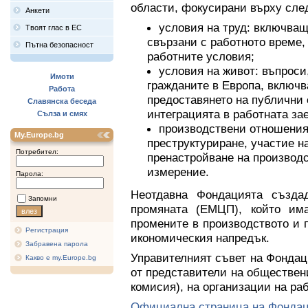
области, фокусирани върху сле
Анкети
условия на труд: включващ
Твоят глас в ЕС
свързани с работното време,
Пътна безопасност
работните условия;
условия на живот: въпроси
Имоти
гражданите в Европа, включ
Работа
предоставянето на публични 
Славянска беседа
интеграцията в работната зае
Сълза и смях
производствени отношения
My.Europe.bg
преструктуриране, участие н
Потребител:
пренастройване на производ
измерение.
Парола:
Неотдавна Фондацията създа
Запомни
промяната (ЕМЦП), който им
промените в производството и 
Регистрация
икономическия напредък.
Забравена парола
Управителният съвет на Фондаци
Какво е my.Europe.bg
от представители на обществен
комисия), на организации на ра
Официална страница на Фонда