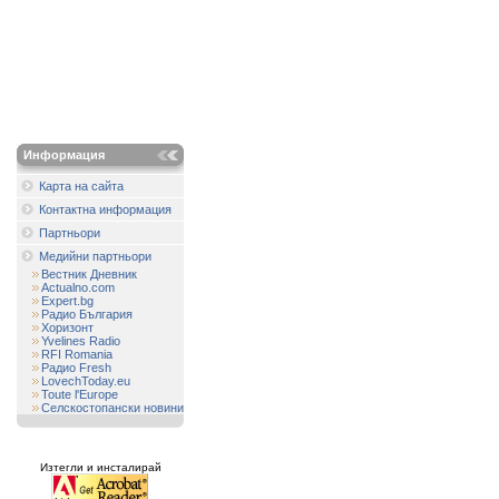
Информация
Карта на сайта
Контактна информация
Партньори
Медийни партньори
Вестник Дневник
Actualno.com
Expert.bg
Радио България
Хоризонт
Yvelines Radio
RFI Romania
Радио Fresh
LovechToday.eu
Toute l'Europe
Селскостопански новини
Изтегли и инсталирай