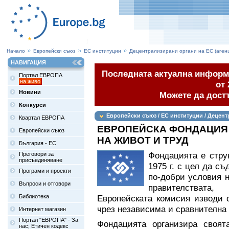
Начало
Европейски съюз
ЕС институции
Децентрализирани органи на ЕС (аген
НАВИГАЦИЯ
Последната актуална информа
Портал ЕВРОПА
на живо
от 
Новини
Можете да дост
Конкурси
Европейски съюз / ЕС институции / Децент
Квартал ЕВРОПА
ЕВРОПЕЙСКА ФОНДАЦИЯ 
Европейски съюз
НА ЖИВОТ И ТРУД
България - ЕС
Фондацията е стру
Преговори за
присъединяване
1975 г. с цел да с
Програми и проекти
по-добри условия н
Въпроси и отговори
правителствата
Библиотека
Европейската комисия изводи 
чрез независима и сравнителна 
Интернет магазин
Портал "ЕВРОПА" - За
Фондацията организира своят
нас; Етичен кодекс