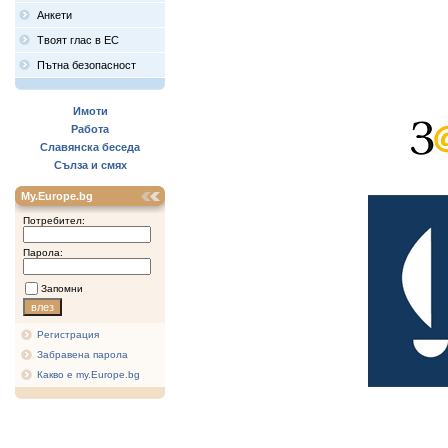
Анкети
Твоят глас в ЕС
Пътна безопасност
Имоти
Работа
Славянска беседа
Сълза и смях
My.Europe.bg
Потребител:
Парола:
Запомни
Регистрация
Забравена парола
Какво е my.Europe.bg