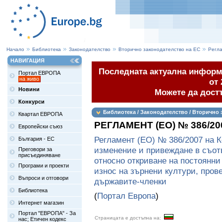
Начало
Библиотека
Законодателство
Вторично законодателство на ЕС
Регл
НАВИГАЦИЯ
Последната актуална информа
Портал ЕВРОПА
на живо
от 
Новини
Можете да дост
Конкурси
Библиотека / Законодателство / Вторично 
Квартал ЕВРОПА
РЕГЛАМЕНТ (ЕО) № 386/2
Европейски съюз
Регламент (ЕО) № 386/2007 на К
България - ЕС
изменение и привеждане в съот
Преговори за
присъединяване
относно откриване на постоянни
Програми и проекти
износ на зърнени култури, пров
Въпроси и отговори
държавите-членки
Библиотека
(
Портал Европа
)
Интернет магазин
Портал "ЕВРОПА" - За
Страницата е достъпна на:
нас; Етичен кодекс