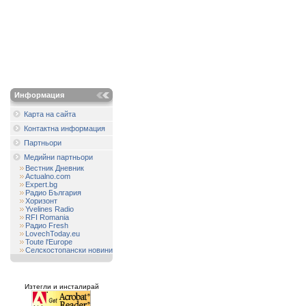
Информация
Карта на сайта
Контактна информация
Партньори
Медийни партньори
Вестник Дневник
Actualno.com
Expert.bg
Радио България
Хоризонт
Yvelines Radio
RFI Romania
Радио Fresh
LovechToday.eu
Toute l'Europe
Селскостопански новини
Изтегли и инсталирай